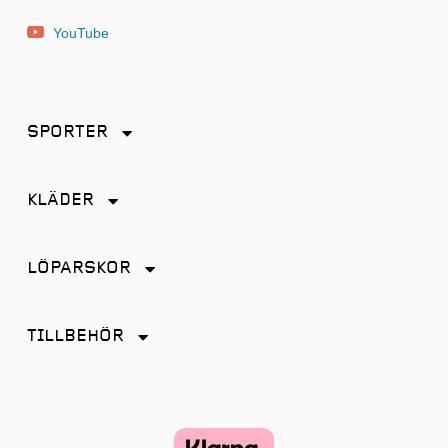
YouTube
SPORTER
Friidrott
KLÄDER
Löpning
Accessoarer
Terränglöpning
LÖPARSKOR
Byxor
Distans
Jackor
TILLBEHÖR
Friidrott
Kjol
Antiskav
Promenad
Linnen
Energi & Sportdryck
Tempo
Shorts