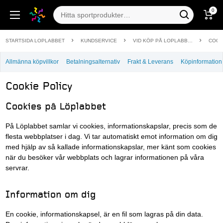
0
STARTSIDA LOPLABBET
KUNDSERVICE
VID KÖP PÅ LOPLABBET.SE
COOK
Allmänna köpvillkor
Betalningsalternativ
Frakt & Leverans
Köpinformation
Cookie Policy
Cookies på Löplabbet
På Löplabbet samlar vi cookies, informationskapslar, precis som de
flesta webbplatser i dag. Vi tar automatiskt emot information om dig
med hjälp av så kallade informationskapslar, mer känt som cookies
när du besöker vår webbplats och lagrar informationen på våra
servrar.
Information om dig
En cookie, informationskapsel, är en fil som lagras på din data.