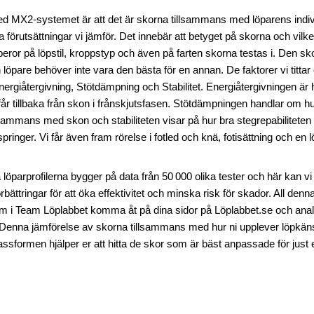
d MX2-systemet är att det är skorna tillsammans med löparens individ
a förutsättningar vi jämför. Det innebär att betyget på skorna och vil
beror på löpstil, kroppstyp och även på farten skorna testas i. Den s
 löpare behöver inte vara den bästa för en annan. De faktorer vi tittar
ergiåtergivning, Stötdämpning och Stabilitet. Energiåtergivningen är
 får tillbaka från skon i frånskjutsfasen. Stötdämpningen handlar om hu
lsammans med skon och stabiliteten visar på hur bra stegrepabiliteten ä
springer. Vi får även fram rörelse i fotled och knä, fotisättning och en lö
 löparprofilerna bygger på data från 50 000 olika tester och här kan vi
rbättringar för att öka effektivitet och minska risk för skador. All den
 i Team Löplabbet komma åt på dina sidor på Löplabbet.se och analy
 Denna jämförelse av skorna tillsammans med hur ni upplever löpkän
assformen hjälper er att hitta de skor som är bäst anpassade för just e