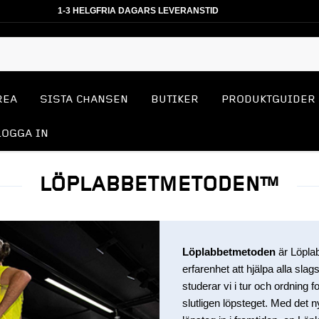
1-3 HELGFRIA DAGARS LEVERANSTID
REA
SISTA CHANSEN
BUTIKER
PRODUKTGUIDER
LOGGA IN
LÖPLABBETMETODEN™
Löplabbetmetoden
är Löpla
erfarenhet att hjälpa alla slag
studerar vi i tur och ordning 
slutligen löpsteget. Med det 