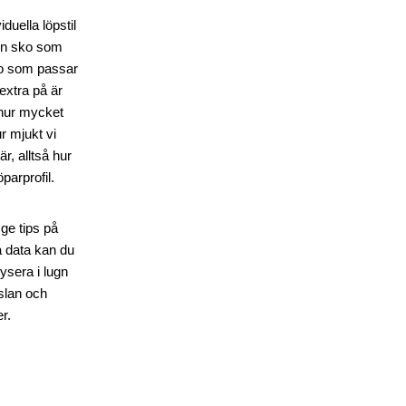
uella löpstil
ken sko som
ko som passar
 extra på är
 hur mycket
r mjukt vi
r, alltså hur
parprofil.
 ge tips på
na data kan du
sera i lugn
slan och
r.