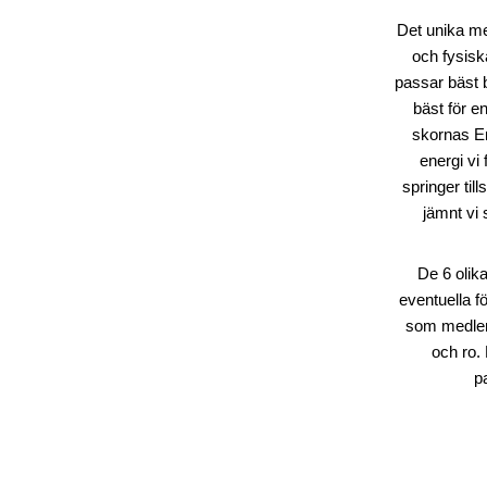
Det unika me
och fysisk
passar bäst 
bäst för en
skornas En
energi vi
springer til
jämnt vi 
De 6 olika
eventuella fö
som medlem
och ro.
p