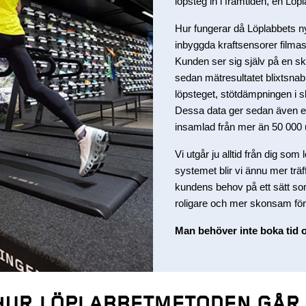
löpsteg in i framtiden, en Lö
Hur fungerar då Löplabbets n
inbyggda kraftsensorer filma
Kunden ser sig själv på en s
sedan mätresultatet blixtsnabb
löpsteget, stötdämpningen i sk
Dessa data ger sedan även en 
insamlad från mer än 50 000 u
Vi utgår ju alltid från dig so
systemet blir vi ännu mer träff
kundens behov på ett sätt som 
roligare och mer skonsam för
Man behöver inte boka tid oc
HUR LÖPLABBETMETODEN GÅR 