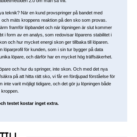
plabbetmetoden 2.0 om man så vill.
ya teknik? När en kund provspringer på bandet med
s och mäts kroppens reaktion på den sko som provas.
kärm framför löpbandet och när löpningen är slut kommer
t i form av en analys, som redovisar löparens stabilitet i
on och hur mycket energi skon ger tillbaka till löparen.
löparprofil för kunden, som i sin tur bygger på data
nika löpare, och därför har en mycket hög träffsäkerhet.
m löpare och hur du springer, inte skon. Och med det nya
säkra på att hitta rätt sko, vi får en fördjupad förståelse för
inte varit möjligt tidigare, och det gör ju löpningen både
 kroppen.
h testet kostar inget extra.
TILL