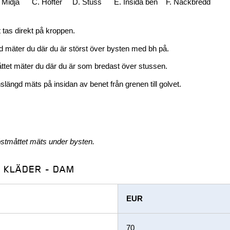
.
Midja
C.
Höfter
D.
Stuss
E.
Insida ben
F.
Nackbredd
t tas direkt på kroppen.
d mäter du där du är störst över bysten med bh på.
tet mäter du där du är som bredast över stussen.
slängd mäts på insidan av benet från grenen till golvet.
östmåttet mäts under bysten.
- KLÄDER - DAM
EUR
70