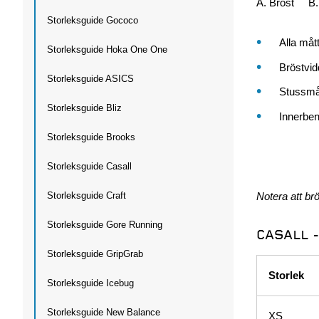
A.
Bröst
B
Storleksguide Gococo
Alla måt
Storleksguide Hoka One One
Bröstvid
Storleksguide ASICS
Stussmåt
Storleksguide Bliz
Innerben
Storleksguide Brooks
Storleksguide Casall
Notera att br
Storleksguide Craft
Storleksguide Gore Running
CASALL 
Storleksguide GripGrab
Storlek
Storleksguide Icebug
Storleksguide New Balance
XS