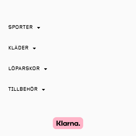
SPORTER
Friidrott
KLÄDER
Löpning
Accessoarer
Terränglöpning
LÖPARSKOR
Byxor
Distans
Jackor
TILLBEHÖR
Friidrott
Kjol
Antiskav
Promenad
Linnen
Energi & Sportdryck
Tempo
Shorts
Glasögon
Terräng
Strumpor