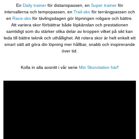
En
Daily trainer
för distanspassen, en
Super trainer
för
intervallerna och tempopassen, en
Trail-sko
för terrängpassen och
en
Race-sko
för tävlingsdagen gör löpningen roligare och bättre.
Att variera skor förbättrar både löpkänslan och prestationen
samtidigt som du stärker olika delar av kroppen vilket på sikt kan
leda till bättre teknik och uthållighet. Att rotera skor är helt enkelt ett
smart sätt att göra din löpning mer hållbar, snabb och inspirerande
över tid.
Kolla in alla avsnitt i vår serie
Min Skorotation här
!