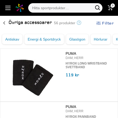
0
Övriga accessoarer
Filter
56 produkter
Antiskav
Energi & Sportdryck
Glasögon
Hörlurar
K
PUMA
DAM, HERR
HYROX LONG WRISTBAND
SVETTBAND
119 kr
PUMA
DAM, HERR
HYROX PANNBAND