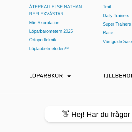
ÅTERKALLELSE NATHAN
Trail
REFLEXVÄSTAR
Daily Trainers
Min Skorotation
Super Trainers
Löparbarometern 2025
Race
Ortopedteknik
Västguide Sal
Löplabbetmetoden™
LÖPARSKOR
TILLBEHÖ
Distans
Antiskav
Friidrott
Energi & Sport
Promenad
Glasögon
👋 Hej! Har du frågor
Tempo
Hörlurar
Terräng
Klockor och til
Återhämtning
Lampor