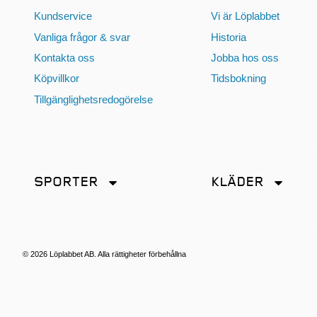
Kundservice
Vi är Löplabbet
Vanliga frågor & svar
Historia
Kontakta oss
Jobba hos oss
Köpvillkor
Tidsbokning
Tillgänglighetsredogörelse
SPORTER
KLÄDER
Friidrott
Accessoarer
Löpning
Byxor
Terränglöpning
Jackor
© 2026 Löplabbet AB. Alla rättigheter förbehållna
Kjol
Linnen
Shorts