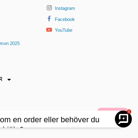
Instagram
Facebook
YouTube
omon 2025
R
dryck
1
 om en order eller behöver du
lbehör
hjälp?