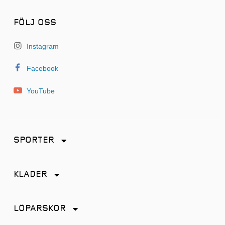
FÖLJ OSS
Instagram
Facebook
YouTube
SPORTER
Friidrott
KLÄDER
Löpning
Accessoarer
Terränglöpning
LÖPARSKOR
Byxor