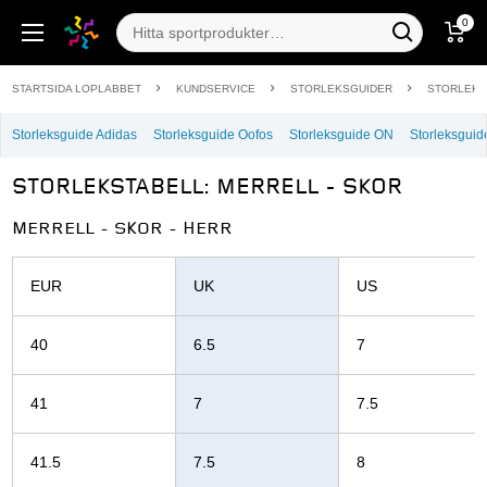
0
STARTSIDA LOPLABBET
KUNDSERVICE
STORLEKSGUIDER
Storleksguide Adidas
Storleksguide Oofos
Storleksguide ON
Storleksgui
STORLEKSTABELL: MERRELL - SKOR
MERRELL - SKOR - HERR
EUR
UK
US
40
6.5
7
41
7
7.5
41.5
7.5
8