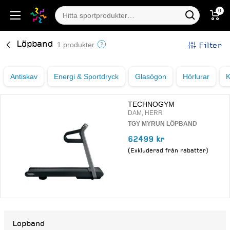
0
Löpband
Filter
1 produkter
Antiskav
Energi & Sportdryck
Glasögon
Hörlurar
K
TECHNOGYM
DAM, HERR
TGY MYRUN LÖPBAND
62499 kr
(Exkluderad från rabatter)
Löpband