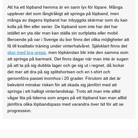
Att ha ett löpband hemma är en sann lyx för löpare. Många
upplever det som långtråkigt att springa på löpband, men
många av dagens löpband har inbyggda skärmar som du kan
kolla på film eller serier. De löpband som inte har det har
istället en yta där man kan ställa sin surfplatta eller mobil.
Beroende på var i Sverige du bor finns det olika möjligheter att
få till kvalitativ träning under vinterhalvåret. Självklart finns det
skor med bra grepp
, men löpkänslan blir inte den samma som
att springa på barmark. Det finns dagar när man inte är sugen
på att ta på sig dubbla lager och ge sig ut i regnet, då lockar
det mer att dra på sig splitshortsen och en t-shirt och
genomföra passet inomhus i 20 grader. Förutom att det är
bekvämt minskar risken för att skada sig jämfört med att
springa i ett halkigt vinterlandskap. Trots att man inte alltid
vågar lita på tiderna som anges på ett löpband kan man alltid
jämföra olika löpbandspass med varandra över tid för att se
progression.