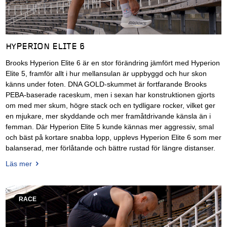
HYPERION ELITE 6
Brooks Hyperion Elite 6 är en stor förändring jämfört med Hyperion
Elite 5, framför allt i hur mellansulan är uppbyggd och hur skon
känns under foten. DNA GOLD-skummet är fortfarande Brooks
PEBA-baserade raceskum, men i sexan har konstruktionen gjorts
om med mer skum, högre stack och en tydligare rocker, vilket ger
en mjukare, mer skyddande och mer framåtdrivande känsla än i
femman. Där Hyperion Elite 5 kunde kännas mer aggressiv, smal
och bäst på kortare snabba lopp, upplevs Hyperion Elite 6 som mer
balanserad, mer förlåtande och bättre rustad för längre distanser.
Läs mer
RACE