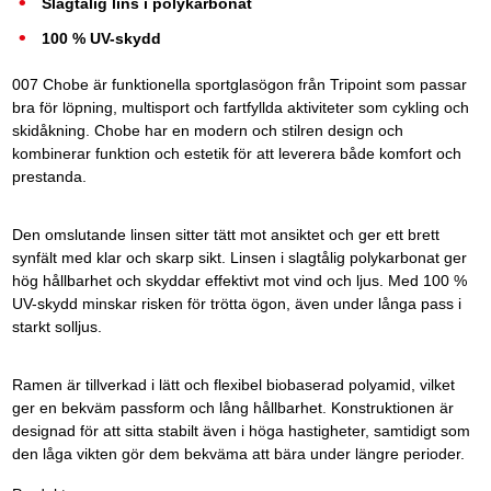
Slagtålig lins i polykarbonat
100 % UV-skydd
007 Chobe är funktionella sportglasögon från Tripoint som passar
bra för löpning, multisport och fartfyllda aktiviteter som cykling och
skidåkning. Chobe har en modern och stilren design och
kombinerar funktion och estetik för att leverera både komfort och
prestanda.
Den omslutande linsen sitter tätt mot ansiktet och ger ett brett
synfält med klar och skarp sikt. Linsen i slagtålig polykarbonat ger
hög hållbarhet och skyddar effektivt mot vind och ljus. Med 100 %
UV-skydd minskar risken för trötta ögon, även under långa pass i
starkt solljus.
Ramen är tillverkad i lätt och flexibel biobaserad polyamid, vilket
ger en bekväm passform och lång hållbarhet. Konstruktionen är
designad för att sitta stabilt även i höga hastigheter, samtidigt som
den låga vikten gör dem bekväma att bära under längre perioder.