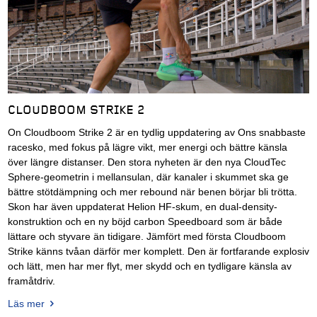
CLOUDBOOM STRIKE 2
On Cloudboom Strike 2 är en tydlig uppdatering av Ons snabbaste
racesko, med fokus på lägre vikt, mer energi och bättre känsla
över längre distanser. Den stora nyheten är den nya CloudTec
Sphere-geometrin i mellansulan, där kanaler i skummet ska ge
bättre stötdämpning och mer rebound när benen börjar bli trötta.
Skon har även uppdaterat Helion HF-skum, en dual-density-
konstruktion och en ny böjd carbon Speedboard som är både
lättare och styvare än tidigare. Jämfört med första Cloudboom
Strike känns tvåan därför mer komplett. Den är fortfarande explosiv
och lätt, men har mer flyt, mer skydd och en tydligare känsla av
framåtdriv.
Läs mer