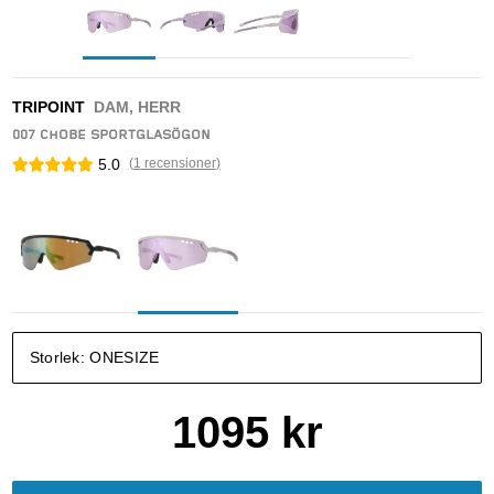
TRIPOINT
DAM, HERR
007 CHOBE SPORTGLASÖGON
5.0
(
1
recensioner
)
Storlek:
ONESIZE
1095
kr