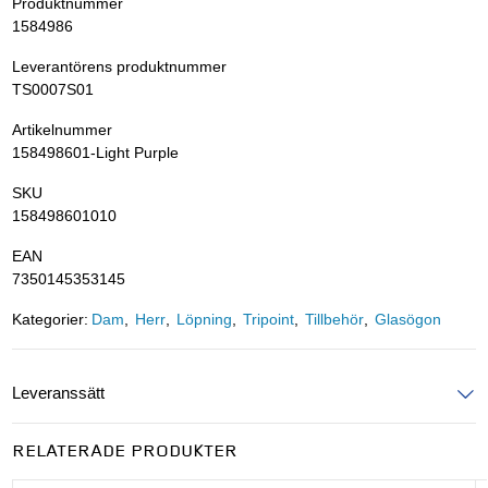
Produktnummer
1584986
Leverantörens produktnummer
TS0007S01
Artikelnummer
158498601-Light Purple
SKU
158498601010
EAN
7350145353145
Kategorier:
Dam
Herr
Löpning
Tripoint
Tillbehör
Glasögon
Leveranssätt
Ange postnummer för att se leveranssätt
RELATERADE PRODUKTER
UPPDATERA