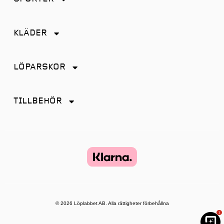
Friidrott
KLÄDER
Löpning
Accessoarer
Terränglöpning
LÖPARSKOR
Byxor
Distans
Jackor
TILLBEHÖR
Friidrott
Kjol
Antiskav
Promenad
Linnen
Energi & Sportdryck
Tempo
Shorts
Glasögon
Terräng
Strumpor
Hörlurar
Återhämtning
Tights
Klockor och tillbehör
© 2026 Löplabbet AB. Alla rättigheter förbehållna
T-shirt & Toppar
1
Lampor