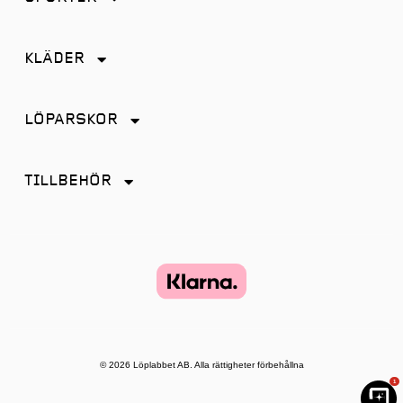
Friidrott
KLÄDER
Löpning
Accessoarer
Terränglöpning
LÖPARSKOR
Byxor
Distans
Jackor
TILLBEHÖR
Friidrott
Kjol
Antiskav
Promenad
Linnen
Energi & Sportdryck
Tempo
Shorts
Glasögon
Terräng
Strumpor
Hörlurar
Återhämtning
Tights
Klockor och tillbehör
© 2026 Löplabbet AB. Alla rättigheter förbehållna
T-shirt & Toppar
1
Lampor