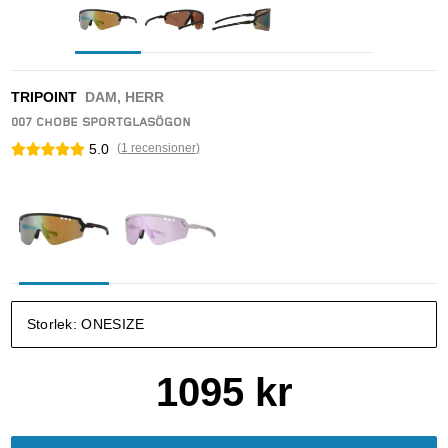
TRIPOINT
DAM, HERR
007 CHOBE SPORTGLASÖGON
5.0
(
1
recensioner
)
Storlek:
ONESIZE
1095
kr