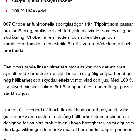
Slagtålig lins i polykarbonat
100 % UV-skydd
007 Chobe är funktionella sportglasögon från Tripoint som passar
bra för löpning, multisport och fartfyllda aktiviteter som cykling och
skidåkning. Chobe har en modern och stilren design och
kombinerar funktion och estetik för att leverera både komfort och
prestanda.
Den omslutande linsen sitter tätt mot ansiktet och ger ett brett
synfält med klar och skarp sikt. Linsen i slagtålig polykarbonat ger
hög hållbarhet och skyddar effektivt mot vind och ljus. Med 100 %
UV-skydd minskar risken för trötta ögon, även under långa pass i
starkt solljus.
Ramen är tillverkad i lätt och flexibel biobaserad polyamid, vilket
ger en bekväm passform och lång hållbarhet. Konstruktionen är
designad för att sitta stabilt även i höga hastigheter, samtidigt som
den låga vikten gör dem bekväma att bära under längre perioder.