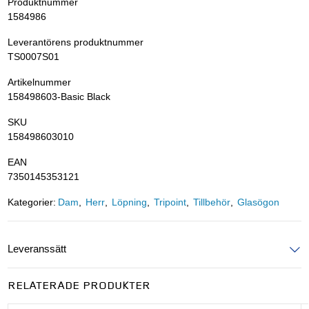
Produktnummer
1584986
Leverantörens produktnummer
TS0007S01
Artikelnummer
158498603-Basic Black
SKU
158498603010
EAN
7350145353121
Kategorier:
Dam
Herr
Löpning
Tripoint
Tillbehör
Glasögon
Leveranssätt
Ange postnummer för att se leveranssätt
RELATERADE PRODUKTER
UPPDATERA