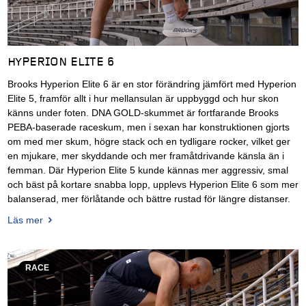
HYPERION ELITE 6
Brooks Hyperion Elite 6 är en stor förändring jämfört med Hyperion
Elite 5, framför allt i hur mellansulan är uppbyggd och hur skon
känns under foten. DNA GOLD-skummet är fortfarande Brooks
PEBA-baserade raceskum, men i sexan har konstruktionen gjorts
om med mer skum, högre stack och en tydligare rocker, vilket ger
en mjukare, mer skyddande och mer framåtdrivande känsla än i
femman. Där Hyperion Elite 5 kunde kännas mer aggressiv, smal
och bäst på kortare snabba lopp, upplevs Hyperion Elite 6 som mer
balanserad, mer förlåtande och bättre rustad för längre distanser.
Läs mer
RACE