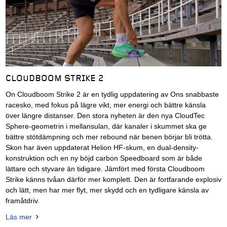
CLOUDBOOM STRIKE 2
On Cloudboom Strike 2 är en tydlig uppdatering av Ons snabbaste
racesko, med fokus på lägre vikt, mer energi och bättre känsla
över längre distanser. Den stora nyheten är den nya CloudTec
Sphere-geometrin i mellansulan, där kanaler i skummet ska ge
bättre stötdämpning och mer rebound när benen börjar bli trötta.
Skon har även uppdaterat Helion HF-skum, en dual-density-
konstruktion och en ny böjd carbon Speedboard som är både
lättare och styvare än tidigare. Jämfört med första Cloudboom
Strike känns tvåan därför mer komplett. Den är fortfarande explosiv
och lätt, men har mer flyt, mer skydd och en tydligare känsla av
framåtdriv.
Läs mer