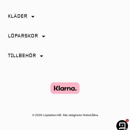
Friidrott
KLÄDER
Löpning
Accessoarer
Terränglöpning
LÖPARSKOR
Byxor
Distans
Jackor
TILLBEHÖR
Friidrott
Kjol
Antiskav
Promenad
Linnen
Energi & Sportdryck
Tempo
Shorts
Glasögon
Terräng
Strumpor
Hörlurar
Återhämtning
Tights
Klockor och tillbehör
© 2026 Löplabbet AB. Alla rättigheter förbehållna
T-shirt & Toppar
1
Lampor
Underkläder