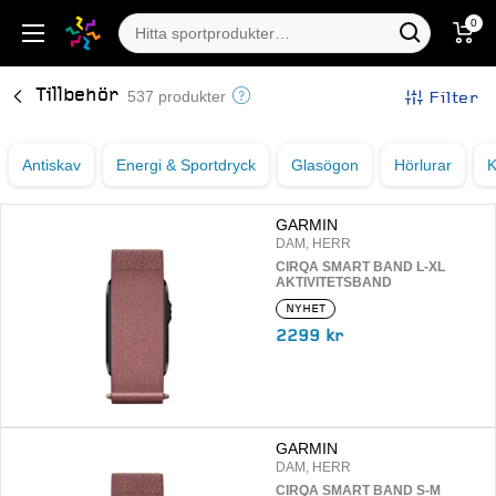
0
Tillbehör
Filter
537 produkter
Antiskav
Energi & Sportdryck
Glasögon
Hörlurar
K
GARMIN
DAM, HERR
CIRQA SMART BAND L-XL
AKTIVITETSBAND
NYHET
2299 kr
GARMIN
DAM, HERR
CIRQA SMART BAND S-M