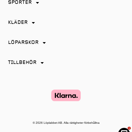
SPORTER
Friidrott
KLÄDER
Löpning
Accessoarer
Terränglöpning
LÖPARSKOR
Byxor
Distans
Jackor
TILLBEHÖR
Friidrott
Kjol
Antiskav
Promenad
Linnen
Energi & Sportdryck
Tempo
Shorts
Glasögon
Terräng
Strumpor
Hörlurar
Återhämtning
Tights
Klockor och tillbehör
© 2026 Löplabbet AB. Alla rättigheter förbehållna
T-shirt & Toppar
1
Lampor