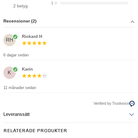
1
☆
2 betyg
Recensioner (2)
Rickard H
RH
6 dagar sedan
Karin
K
11 månader sedan
Verified by Trustvoice
Leveranssätt
Ange postnummer för att se leveranssätt
RELATERADE PRODUKTER