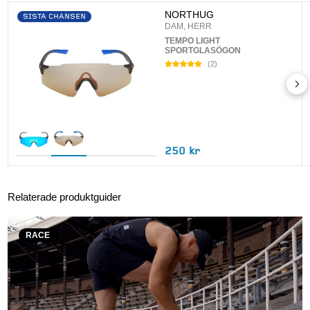
UPPDATERA
NORTHUG
SISTA CHANSEN
DAM, HERR
TEMPO LIGHT
SPORTGLASÖGON
(
2
)
250 kr
Relaterade produktguider
RACE