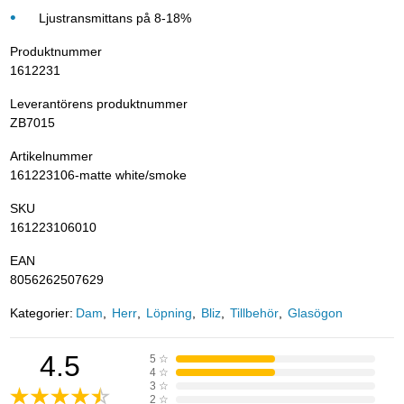
Ljustransmittans på 8-18%
Produktnummer
1612231
Leverantörens produktnummer
ZB7015
Artikelnummer
161223106-matte white/smoke
SKU
161223106010
EAN
8056262507629
Kategorier:
Dam
Herr
Löpning
Bliz
Tillbehör
Glasögon
4.5
5
☆
4
☆
3
☆
2
☆