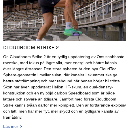
CLOUDBOOM STRIKE 2
On Cloudboom Strike 2 är en tydlig uppdatering av Ons snabbaste
racesko, med fokus på lägre vikt, mer energi och bättre känsla
över längre distanser. Den stora nyheten är den nya CloudTec
Sphere-geometrin i mellansulan, där kanaler i skummet ska ge
bättre stötdämpning och mer rebound när benen börjar bli trötta.
Skon har även uppdaterat Helion HF-skum, en dual-density-
konstruktion och en ny böjd carbon Speedboard som är både
lättare och styvare än tidigare. Jämfört med första Cloudboom
Strike känns tvåan därför mer komplett. Den är fortfarande explosiv
och lätt, men har mer flyt, mer skydd och en tydligare känsla av
framåtdriv.
Läs mer