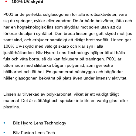
100% UV-skydd
P001 är de perfekta solglasögonen för alla idrottsaktiviteter, vare
sig du springer, cyklar eller vandrar. De är både bekväma, lätta och
har en högteknologisk lins som skyddar mot solen utan att du
förlorar detaljer i synfältet. Den breda linsen ger gott skydd mot ljus
samt vind, och erbjuder samtidigt ett riktigt brett synfält. Linsen ger
100% UV-skydd med väldigt skarp och klar syn i alla
ljusförhållanden. Bliz Hydro Lens Technology hjälper till att hålla
fukt och väta borta, så du kan fokusera på träningen. P001 är
utformade med slitstarka bågar i polyamid, som ger extra
hållbarhet och lätthet. En gummerad näsbrygga och bågändar
håller glasögonen bekvämt på plats även under intensiv aktivitet.
Linsen är tillverkad av polykarbonat, vilket är ett väldigt tåligt
material. Det är stöttåligt och spricker inte likt en vanlig glas- eller
plastlins.
Bliz Hydro Lens Technology
Bliz Fusion Lens Tech