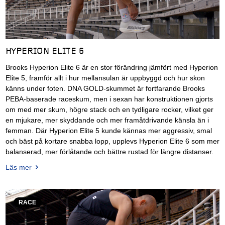
HYPERION ELITE 6
Brooks Hyperion Elite 6 är en stor förändring jämfört med Hyperion
Elite 5, framför allt i hur mellansulan är uppbyggd och hur skon
känns under foten. DNA GOLD-skummet är fortfarande Brooks
PEBA-baserade raceskum, men i sexan har konstruktionen gjorts
om med mer skum, högre stack och en tydligare rocker, vilket ger
en mjukare, mer skyddande och mer framåtdrivande känsla än i
femman. Där Hyperion Elite 5 kunde kännas mer aggressiv, smal
och bäst på kortare snabba lopp, upplevs Hyperion Elite 6 som mer
balanserad, mer förlåtande och bättre rustad för längre distanser.
Läs mer
RACE