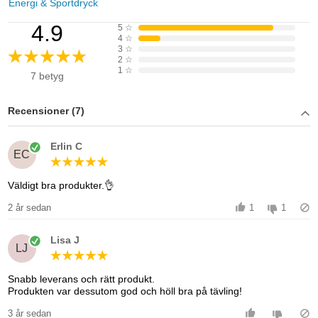
Energi & Sportdryck
4.9
5
☆
4
☆
3
☆
2
☆
1
☆
7 betyg
Recensioner (7)
Erlin C
EC
Väldigt bra produkter.👌
2 år sedan
1
1
Lisa J
LJ
Snabb leverans och rätt produkt.
Produkten var dessutom god och höll bra på tävling!
3 år sedan