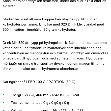
Konsumera sportdrycken strax före, under och eller direkt efter en
aktivitet.
Studier har visat att våra kroppar kan utnyttja upp till 90 gram
kolhydrater per timme. En påse med 320 Drink Mix blandad med
500 ml vatten - innehåller 80 gram kolhydrater.
Drink Mix 320 är byggt på hydrogelteknik. När den är blandad med
vatten har du en flytande kolhydratdryck som innehåller en hög
koncentration av maltodextrin och fruktos. Sportdrycken omvandlas
omedelbart till hydrogel i och med surheten i magen. Hydrogelen
möjliggör en smidig transport av drycken genom magen till tarmen
där vattnet, saltet och kolhydraterna absorberas.
Näringsinnehåll PER 100 G / PORTION (80 G)
Energi 1683 kJ, 400 kcal /1343 kJ, 320 kcal
Fett– varav mättade 0 g / 0 g0 g / 0 g
Kolhydrater– varav socker 99 g / 79 g41 g / 33 g