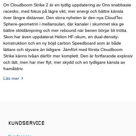
On Cloudboom Strike 2 är en tydlig uppdatering av Ons snabbaste
racesko, med fokus på lägre vikt, mer energi och bättre känsla
över längre distanser. Den stora nyheten är den nya CloudTec
Sphere-geometrin i mellansulan, där kanaler i skummet ska ge
bättre stötdämpning och mer rebound när benen börjar bli trötta.
Skon har även uppdaterat Helion HF-skum, en dual-density-
konstruktion och en ny böjd carbon Speedboard som är både
lättare och styvare än tidigare. Jämfört med första Cloudboom
Strike känns tvåan därför mer komplett. Den är fortfarande explosiv
och lätt, men har mer flyt, mer skydd och en tydligare känsla av
framåtdriv.
Läs mer
KUNDSERVICE