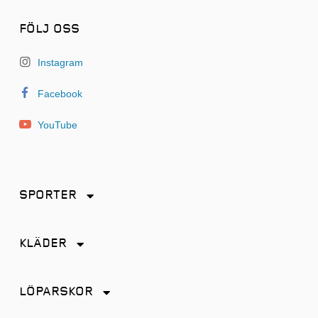
FÖLJ OSS
Instagram
Facebook
YouTube
SPORTER
Friidrott
KLÄDER
Löpning
Accessoarer
Terränglöpning
LÖPARSKOR
Byxor