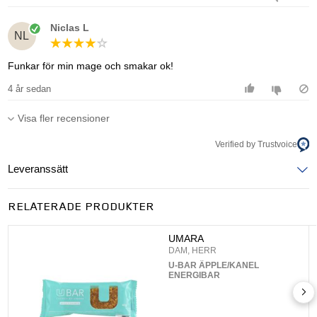
Niclas L
NL
Funkar för min mage och smakar ok!
4 år sedan
Visa fler recensioner
Verified by Trustvoice
Leveranssätt
Ange postnummer för att se leveranssätt
RELATERADE PRODUKTER
UPPDATERA
UMARA
DAM, HERR
U-BAR ÄPPLE/KANEL
ENERGIBAR