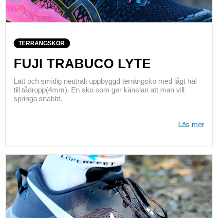
TERRÄNGSKOR
FUJI TRABUCO LYTE
Lätt och smidig neutralt uppbyggd terrängsko med lågt häl
till tådropp(4mm). En sko som ger känslan att man vill
springa snabbt.
Läs mer