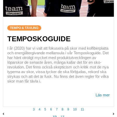
TEMPO & TÄVLING
TEMPOSKOGUIDE
I år (2020) har vi valt att fokusera på skor med kolfiberplatta
och energiåtergivande mellansula i vår Temposkoguide. Det
har hänt otroligt mycket med produktutvecklingen av
löparskor de senaste åren, många kallar det för en sko-
revolution. Det finns också skepticism och kritik mot de nya
typerna av skor, vissa tycker de ska förbjudas, rekord ska
strykas och att det är fusk. Nu finns det även regler för vilka
skor man får tävla i.
Läs mer
3
4
5
6
7
8
9
10
11
12
13