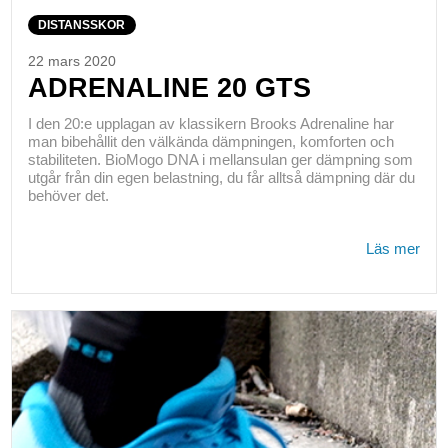
DISTANSSKOR
22 mars 2020
ADRENALINE 20 GTS
I den 20:e upplagan av klassikern Brooks Adrenaline har
man bibehållit den välkända dämpningen, komforten och
stabiliteten. BioMogo DNA i mellansulan ger dämpning som
utgår från din egen belastning, du får alltså dämpning där du
behöver det.
Läs mer