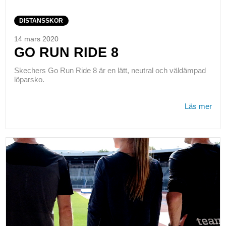
DISTANSSKOR
14 mars 2020
GO RUN RIDE 8
Skechers Go Run Ride 8 är en lätt, neutral och väldämpad
löparsko.
Läs mer