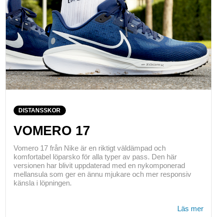
DISTANSSKOR
VOMERO 17
Vomero 17 från Nike är en riktigt väldämpad och
komfortabel löparsko för alla typer av pass. Den här
versionen har blivit uppdaterad med en nykomponerad
mellansula som ger en ännu mjukare och mer responsiv
känsla i löpningen.
Läs mer