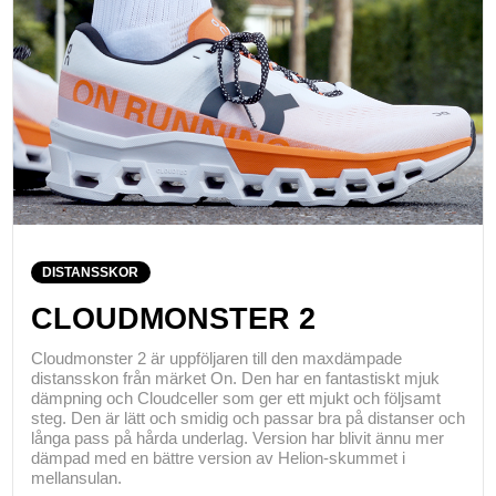
DISTANSSKOR
CLOUDMONSTER 2
Cloudmonster 2 är uppföljaren till den maxdämpade
distansskon från märket On. Den har en fantastiskt mjuk
dämpning och Cloudceller som ger ett mjukt och följsamt
steg. Den är lätt och smidig och passar bra på distanser och
långa pass på hårda underlag. Version har blivit ännu mer
dämpad med en bättre version av Helion-skummet i
mellansulan.