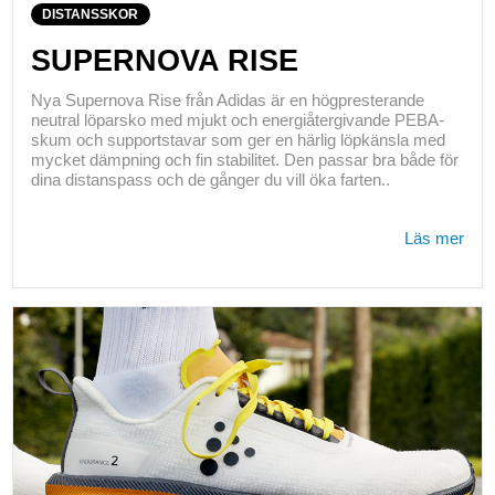
DISTANSSKOR
SUPERNOVA RISE
Nya Supernova Rise från Adidas är en högpresterande
neutral löparsko med mjukt och energiåtergivande PEBA-
skum och supportstavar som ger en härlig löpkänsla med
mycket dämpning och fin stabilitet. Den passar bra både för
dina distanspass och de gånger du vill öka farten..
Läs mer