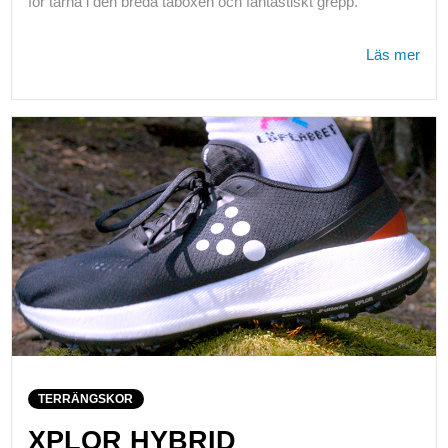
för tårna i den breda tåboxen och fantastiskt grepp.
Läs mer
TERRÄNGSKOR
XPLOR HYBRID