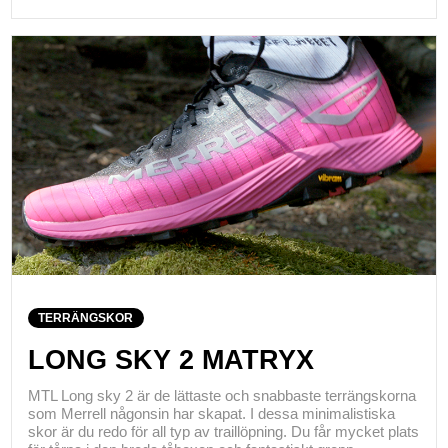
TERRÄNGSKOR
LONG SKY 2 MATRYX
MTL Long sky 2 är de lättaste och snabbaste terrängskorna
som Merrell någonsin har skapat. I dessa minimalistiska
skor är du redo för all typ av traillöpning. Du får mycket plats