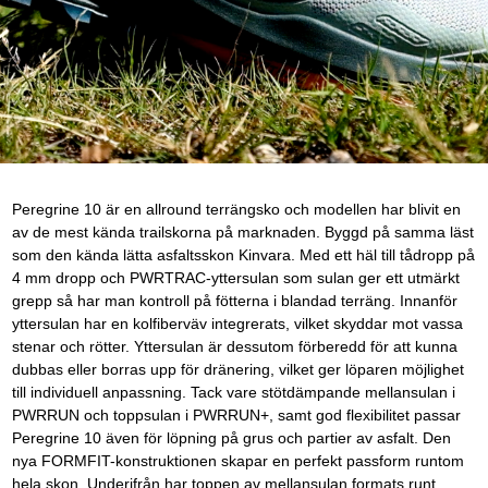
Peregrine 10 är en allround terrängsko och modellen har blivit en
av de mest kända trailskorna på marknaden. Byggd på samma läst
som den kända lätta asfaltsskon Kinvara. Med ett häl till tådropp på
4 mm dropp och PWRTRAC-yttersulan som sulan ger ett utmärkt
grepp så har man kontroll på fötterna i blandad terräng. Innanför
yttersulan har en kolfiberväv integrerats, vilket skyddar mot vassa
stenar och rötter. Yttersulan är dessutom förberedd för att kunna
dubbas eller borras upp för dränering, vilket ger löparen möjlighet
till individuell anpassning. Tack vare stötdämpande mellansulan i
PWRRUN och toppsulan i PWRRUN+, samt god flexibilitet passar
Peregrine 10 även för löpning på grus och partier av asfalt. Den
nya FORMFIT-konstruktionen skapar en perfekt passform runtom
hela skon. Underifrån har toppen av mellansulan formats runt