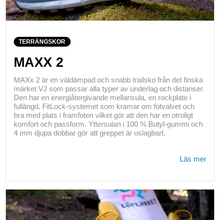
TERRÄNGSKOR
MAXX 2
MAXx 2 är en väldämpad och snabb trailsko från det finska
märket VJ som passar alla typer av underlag och distanser.
Den har en energiåtergivande mellansula, en rockplate i
fullängd, FitLock-systemet som kramar om fotvalvet och
bra med plats i framfoten vilket gör att den har en otroligt
komfort och passform. Yttersulan i 100 % Butyl-gummi och
4 mm djupa dobbar gör att greppet är oslagbart.
Läs mer