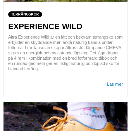
TERRÄNGSKOR
EXPERIENCE WILD
Altra Experience Wild är en lätt och bekväm terrängsko som
erbjuder en skyddande men ändå naturlig känsla under
fötterna. I mellansulan skapar Altras stötdämpande CMEVA-
skum en energisk och avlastande löpning. Det låga dropet
på 4 mm i kombination med en bred fotformard tåbox och
en rundad geometri ger en riktigt naturlig och löplad sko för
blandad terräng.
Läs mer