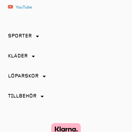
YouTube
SPORTER
Friidrott
KLÄDER
Löpning
Accessoarer
Terränglöpning
LÖPARSKOR
Byxor
Distans
Jackor
TILLBEHÖR
Friidrott
Kjol
Antiskav
Promenad
Linnen
Energi & Sportdryck
Tempo
Shorts
Glasögon