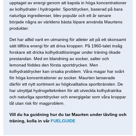
upptaget av energi genom att kapsla in höga koncentrationer
av kolhydrater i hydrogeler. Sportdrycken, baserad på bara
naturliga ingredienser, blev populär och ett år senare
började några av världens bästa löpare använda Maurtens
produkter.
Det har alltid varit en utmaning för atleter att på ett skonsamt
sätt tillföra energi för att driva kroppen. På 1960-talet insåg
forskare att dricka kolhydratlösningar under träning ökade
prestandan. Med en blandning av socker, salter och
lemonad föddes den första sportdrycken. Men
kolhydratdrycker kan orsaka problem. Våra magar har svårt
för höga koncentrationer av socker. Maurten lanserade
därför ett nytt sortiment av högkvalitativa sportbränslen. De
har utnyttjat hydrogeltekniken för att utveckla kolhydratrika
och naturliga sportdrycker och energigelar som våra kroppar
tål utan risk för magproblem.
Vill du ha guidning hur du tar Maurten under tävling och
träning, kolla in vår
FUELGUIDE