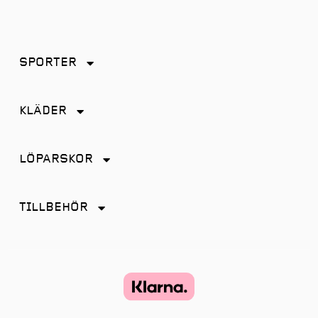
SPORTER
Friidrott
KLÄDER
Löpning
Accessoarer
Terränglöpning
LÖPARSKOR
Byxor
Distans
Jackor
TILLBEHÖR
Friidrott
Kjol
Antiskav
Promenad
Linnen
Energi & Sportdryck
Tempo
Shorts
Glasögon
Terräng
Strumpor