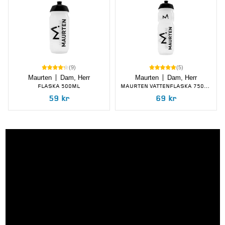
(
9
)
(
5
)
Maurten
Dam, Herr
Maurten
Dam, Herr
FLASKA 500ML
MAURTEN VATTENFLASKA 750ML
59
kr
69
kr