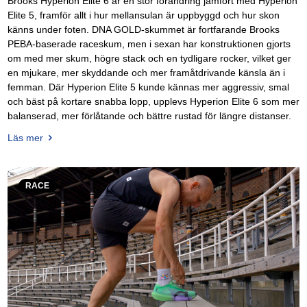
Brooks Hyperion Elite 6 är en stor förändring jämfört med Hyperion
Elite 5, framför allt i hur mellansulan är uppbyggd och hur skon
känns under foten. DNA GOLD-skummet är fortfarande Brooks
PEBA-baserade raceskum, men i sexan har konstruktionen gjorts
om med mer skum, högre stack och en tydligare rocker, vilket ger
en mjukare, mer skyddande och mer framåtdrivande känsla än i
femman. Där Hyperion Elite 5 kunde kännas mer aggressiv, smal
och bäst på kortare snabba lopp, upplevs Hyperion Elite 6 som mer
balanserad, mer förlåtande och bättre rustad för längre distanser.
Läs mer
RACE