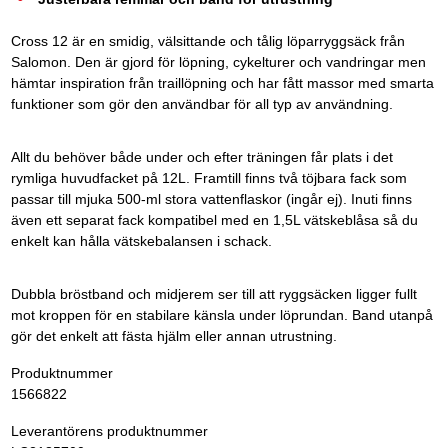
Cross 12 är en smidig, välsittande och tålig löparryggsäck från
Salomon. Den är gjord för löpning, cykelturer och vandringar men
hämtar inspiration från traillöpning och har fått massor med smarta
funktioner som gör den användbar för all typ av användning.
Allt du behöver både under och efter träningen får plats i det
rymliga huvudfacket på 12L. Framtill finns två töjbara fack som
passar till mjuka 500-ml stora vattenflaskor (ingår ej). Inuti finns
även ett separat fack kompatibel med en 1,5L vätskeblåsa så du
enkelt kan hålla vätskebalansen i schack.
Dubbla bröstband och midjerem ser till att ryggsäcken ligger fullt
mot kroppen för en stabilare känsla under löprundan. Band utanpå
gör det enkelt att fästa hjälm eller annan utrustning.
Produktnummer
1566822
Leverantörens produktnummer