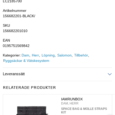
LC2185700
Artikelnummer
156682201-BLACK/
SKU
156682201010
EAN
0195751569842
Kategorier:
Dam
Herr
Löpning
Salomon
Tillbehör
Ryggsäckar & Vätskesystem
Leveranssätt
Ange postnummer för att se leveranssätt
RELATERADE PRODUKTER
UPPDATERA
IAMRUNBOX
DAM, HERR
SPACE BAG & MOLLE STRAPS
KIT