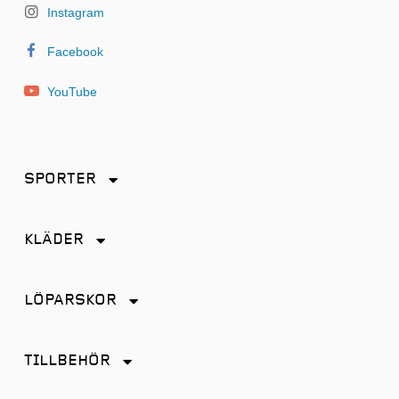
Instagram
Facebook
YouTube
SPORTER
Friidrott
KLÄDER
Löpning
Accessoarer
Terränglöpning
LÖPARSKOR
Byxor
Distans
Jackor
TILLBEHÖR
Friidrott
Kjol