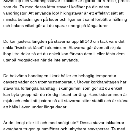
Silvas löp och vandringsstavar i kolfiber är gjorda för rörelse, precis
som du. Ta med dessa lätta stavar i kolfiber på din nästa
vandringstur. Att använda löp/ hikingstavar är ett effektivt sätt att
minska belastningen på leder och ligament samt förbättra hållning
och balans vilket gör att du sparar energi på långa turer
Du kan justera längden på stavarna upp till 140 cm tack vare det
enkla "twistlock-låset" i aluminium. Stavarna går även att skjuta
ihop i tre delar så att du enkelt kan förvara dem i, eller fästa dem
utanpå ryggsäcken när de inte används.
De bekväma handtagen i kork håller en behaglig temperatur
oavsett väder och utomhustemperatur. Utöver korkhandtagen har
stavarna förlängda handtag i skumgummi som gör att du enkelt
kan byta grepp när du rör dig i brant terräng. Handledsremmen är
mjuk och enkel att justera så att stavarna sitter stabilt och är sköna
att hålla i även under långa dagar.
Är det lerigt eller till och med snöigt ute? Dessa stavar inkluderar
avtagbara trugor, gummifötter och utbytbara stavspetsar. Ta med