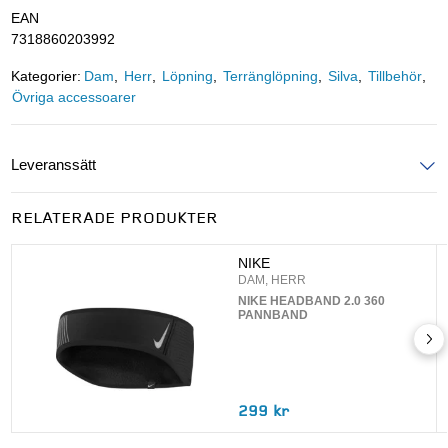
EAN
7318860203992
Kategorier:
Dam
Herr
Löpning
Terränglöpning
Silva
Tillbehör
Övriga accessoarer
Leveranssätt
Ange postnummer för att se leveranssätt
RELATERADE PRODUKTER
UPPDATERA
NIKE
DAM, HERR
NIKE HEADBAND 2.0 360
PANNBAND
299 kr