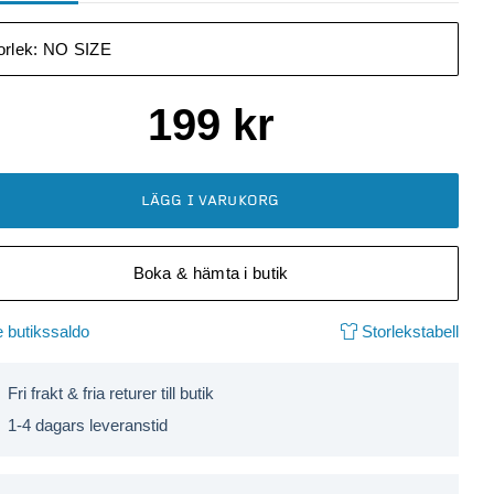
orlek:
NO SIZE
199
kr
LÄGG I VARUKORG
Boka & hämta i butik
 butikssaldo
Storlekstabell
Fri frakt & fria returer till butik
1-4 dagars leveranstid