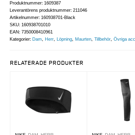
Produktnummer
:
1609387
Leverantörens produktnummer
:
211046
Artikelnummer
:
160938701-Black
SKU
:
160938701010
EAN
:
7350008410961
Kategorier:
Dam
Herr
Löpning
Maurten
Tillbehör
Övriga ac
RELATERADE PRODUKTER
NIKE
DAM, HERR
NIKE
DAM, HERR