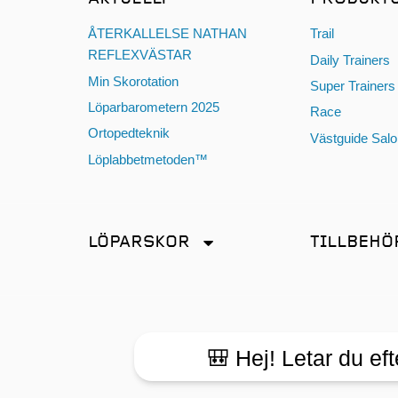
ÅTERKALLELSE NATHAN
Trail
REFLEXVÄSTAR
Daily Trainers
Min Skorotation
Super Trainers
Löparbarometern 2025
Race
Ortopedteknik
Västguide Sal
Löplabbetmetoden™
LÖPARSKOR
TILLBEHÖ
Distans
Antiskav
Friidrott
Energi & Sport
Promenad
Glasögon
🎒 Hej! Letar du eft
Tempo
Hörlurar
Terräng
Klockor och til