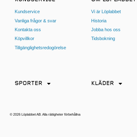
Kundservice
Vi är Löplabbet
Vanliga frågor & svar
Historia
Kontakta oss
Jobba hos oss
Köpvillkor
Tidsbokning
Tillgänglighetsredogörelse
SPORTER
KLÄDER
Friidrott
Accessoarer
Löpning
Byxor
Terränglöpning
Jackor
© 2026 Löplabbet AB. Alla rättigheter förbehållna
Kjol
Linnen