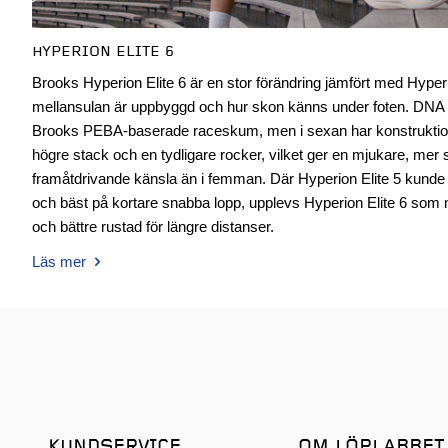
HYPERION ELITE 6
Brooks Hyperion Elite 6 är en stor förändring jämfört med Hyperion
mellansulan är uppbyggd och hur skon känns under foten. DN
Brooks PEBA-baserade raceskum, men i sexan har konstrukti
högre stack och en tydligare rocker, vilket ger en mjukare, me
framåtdrivande känsla än i femman. Där Hyperion Elite 5 kund
och bäst på kortare snabba lopp, upplevs Hyperion Elite 6 som 
och bättre rustad för längre distanser.
Läs mer
KUNDSERVICE
OM LÖPLABBET