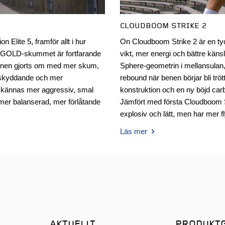
CLOUDBOOM STRIKE 2
 Elite 5, framför allt i hur
On Cloudboom Strike 2 är en ty
A GOLD-skummet är fortfarande
vikt, mer energi och bättre kän
onen gjorts om med mer skum,
Sphere-geometrin i mellansulan
r skyddande och mer
rebound när benen börjar bli tr
e kännas mer aggressiv, smal
konstruktion och en ny böjd car
mer balanserad, mer förlåtande
Jämfört med första Cloudboom S
explosiv och lätt, men har mer f
Läs mer
AKTUELLT
PRODUKT