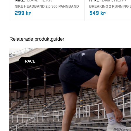
NIKE HEADBAND 2.0 360 PANNBAND
BREAKING 2 RUNNING 
299 kr
549 kr
Relaterade produktguider
RACE