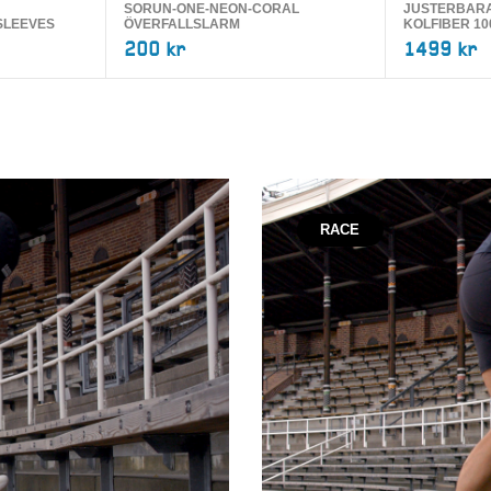
SORUN-ONE-NEON-CORAL
JUSTERBARA
SLEEVES
ÖVERFALLSLARM
KOLFIBER 10
200 kr
1499 kr
RACE