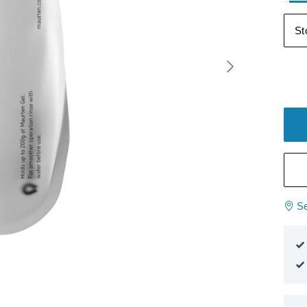
St
Se