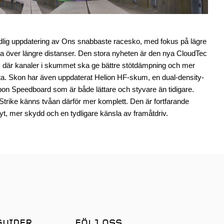
dlig uppdatering av Ons snabbaste racesko, med fokus på lägre
sla över längre distanser. Den stora nyheten är den nya CloudTec
, där kanaler i skummet ska ge bättre stötdämpning och mer
ötta. Skon har även uppdaterat Helion HF-skum, en dual-density-
bon Speedboard som är både lättare och styvare än tidigare.
trike känns tvåan därför mer komplett. Den är fortfarande
lyt, mer skydd och en tydligare känsla av framåtdriv.
GUIDER
FÖLJ OSS