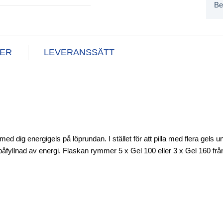
Be
NER
LEVERANSSÄTT
d dig energigels på löprundan. I stället för att pilla med flera gels u
el påfyllnad av energi. Flaskan rymmer 5 x Gel 100 eller 3 x Gel 160 fr