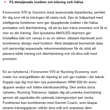
Få detaljerade insikter om träning och hälsa
Forerunner 970 är Garmins mest avancerade löparklocka, perfekt
för dig som vill ta träningen till nästa nivå. Den är fullpackad med
intelligenta funktioner som ger djupgående insikter i din hälsa,
prestation och återhämtning, så att du kan träna smartare och få ut
mer av din träning. Den ljusstarka AMOLED-skärmen ger
kristallklar bild och ramas in av en stilren, slitstark titanboett som
kombinerar design med funktion. Med detaljerad biometrisk data
och personligt anpassade rekommendationer får du stöd att
planera både träning och återhämtning och nå dina mål med
precision.
En av nyheterna i Forerunner 970 är Running Economy, som
mäter hur energieffektiv din löpning är och ger insikter i din teknik.
Koppla upp dig mot den nya pulsmätaren HRM 600 för ännu
djupare analys och bättre teknikutveckling. Den andra stora
nyheten, Running Tolerance, hjälper dig att undvika överträning
genom att uppskatta din optimala träningsvolym per vecka.
Funktionen kan kombineras med Garmin Coach, som skapar
smarta träningsplaner utifrån dina mål och anpassar dem