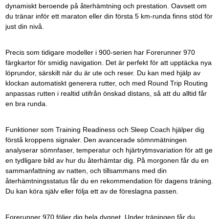
dynamiskt beroende på återhämtning och prestation. Oavsett om
du tränar inför ett maraton eller din första 5 km-runda finns stöd för
just din nivå.
Precis som tidigare modeller i 900-serien har Forerunner 970
färgkartor för smidig navigation. Det är perfekt för att upptäcka nya
löprundor, särskilt när du är ute och reser. Du kan med hjälp av
klockan automatiskt generera rutter, och med Round Trip Routing
anpassas rutten i realtid utifrån önskad distans, så att du alltid får
en bra runda.
Funktioner som Training Readiness och Sleep Coach hjälper dig
förstå kroppens signaler. Den avancerade sömnmätningen
analyserar sömnfaser, temperatur och hjärtrytmsvariation för att ge
en tydligare bild av hur du återhämtar dig. På morgonen får du en
sammanfattning av natten, och tillsammans med din
återhämtningsstatus får du en rekommendation för dagens träning.
Du kan köra själv eller följa ett av de föreslagna passen.
Forerunner 970 följer dig hela dygnet. Under träningen får du