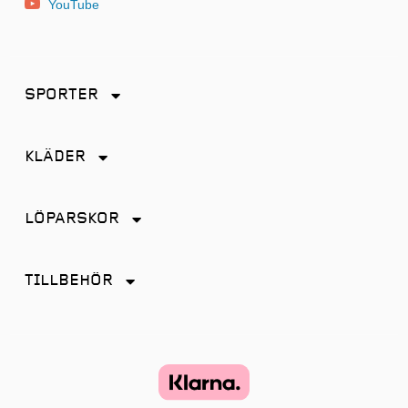
YouTube
SPORTER
Friidrott
KLÄDER
Löpning
Accessoarer
Terränglöpning
LÖPARSKOR
Byxor
Distans
Jackor
TILLBEHÖR
Friidrott
Kjol
Antiskav
Promenad
Linnen
Energi & Sportdryck
Tempo
Shorts
Glasögon
Terräng
Strumpor