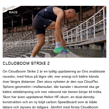
RACE
CLOUDBOOM STRIKE 2
On Cloudboom Strike 2 är en tydlig uppdatering av Ons snabbaste
racesko, med fokus på lägre vikt, mer energi och bättre känsla
över längre distanser. Den stora nyheten är den nya CloudTec
Sphere-geometrin i mellansulan, där kanaler i skummet ska ge
bättre stötdämpning och mer rebound när benen börjar bli trötta.
Skon har även uppdaterat Helion HF-skum, en dual-density-
konstruktion och en ny böjd carbon Speedboard som är både
lättare och styvare än tidigare. Jämfört med första Cloudboom