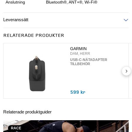
Anslutning
Bluetooth®, ANT+®, Wi-Fi®
Leveranssätt
Ange postnummer för att se leveranssätt
RELATERADE PRODUKTER
UPPDATERA
GARMIN
DAM, HERR
USB-C-NÄTADAPTER
TILLBEHÖR
599 kr
Relaterade produktguider
RACE