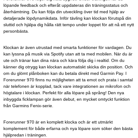
löpande feedback och efteråt uppdateras din träningsstatus och
återhämtning. Du kan följa din utveckling över tid med hjälp av
detaljerade löpdynamikdata. Inför tävling kan klockan förutspå din
sluttid och hjälpa dig hålla rätt tempo under loppet för att nå ett nytt
personbästa.
Klockan är även utrustad med smarta funktioner för vardagen. Du
kan lyssna på musik via Spotify utan att ta med mobilen. När du är
ute och tränar kan dina nära och kära följa dig i realtid. Om du
känner dig otrygg kan klockan automatiskt skicka din position. Och
om du glömt plånboken kan du betala direkt med Garmin Pay. I
Forerunner 970 finns nu möjligheten att ta emot och prata i samtal
när telefonen är kopplad, tack vare integrationen av mikrofon och
högtalare i klockan. Perfekt för alla löpare på språng! Den nya
inbyggda ficklampan gör även debut, en mycket omtyckt funktion
från Garmins Fenix-serie.
Forerunner 970 är en komplett klocka och är ett utmärkt
komplement för både erfarna och nya löpare som söker den bästa
hjälpredan i träningen.