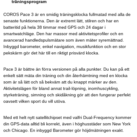
träningsprogram
COROS Pace 3 är en smidig träningsklocka fullmatad med alla de
senaste funktionerna. Den är extremt lätt, stilren och har en
batteritid på hela 38 timmar med GPS och 24 dagar i
smartwatchläge. Den har massor med aktivitetsprofiler och en
avancerad handledspulsmätare som även mäter syremättnad.
Inbyggd barometer, enkel navigation, musikfunktion och en stor
pekskärm gör det här till en riktigt prisvärd klocka.
Pace 3 är bättre än förra versionen på alla punkter. Du kan på ett
enkelt sätt mäta din träning och din återhämtning med en klocka
som är så lätt och så bekväm att du knappt märker av den.
Aktivitetslägen för bland annat trail-löpning, inomhuscykling,
styrketräning, simning och skidåkning gör att den fungerar perfekt
oavsett vilken sport du vill utöva.
Med ett helt nytt satellitchipset med valfri Dual-Frequency kommer
din GPS-data alltid bli korrekt, även i höghusstäder som New York
och Chicago. En inbyggd Barometer gör höjdmätningen exakt.