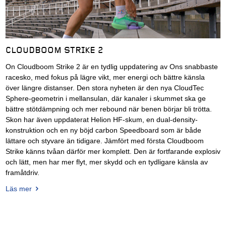
CLOUDBOOM STRIKE 2
On Cloudboom Strike 2 är en tydlig uppdatering av Ons snabbaste
racesko, med fokus på lägre vikt, mer energi och bättre känsla
över längre distanser. Den stora nyheten är den nya CloudTec
Sphere-geometrin i mellansulan, där kanaler i skummet ska ge
bättre stötdämpning och mer rebound när benen börjar bli trötta.
Skon har även uppdaterat Helion HF-skum, en dual-density-
konstruktion och en ny böjd carbon Speedboard som är både
lättare och styvare än tidigare. Jämfört med första Cloudboom
Strike känns tvåan därför mer komplett. Den är fortfarande explosiv
och lätt, men har mer flyt, mer skydd och en tydligare känsla av
framåtdriv.
Läs mer