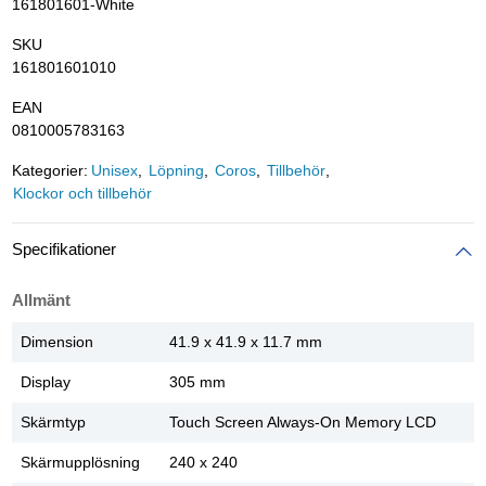
161801601-White
SKU
161801601010
EAN
0810005783163
Kategorier:
Unisex
Löpning
Coros
Tillbehör
Klockor och tillbehör
Specifikationer
Allmänt
Dimension
41.9 x 41.9 x 11.7 mm
Display
305 mm
Skärmtyp
Touch Screen Always-On Memory LCD
Skärmupplösning
240 x 240