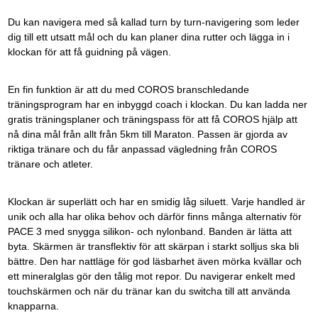
Du kan navigera med så kallad turn by turn-navigering som leder
dig till ett utsatt mål och du kan planer dina rutter och lägga in i
klockan för att få guidning på vägen.
En fin funktion är att du med COROS branschledande
träningsprogram har en inbyggd coach i klockan. Du kan ladda ner
gratis träningsplaner och träningspass för att få COROS hjälp att
nå dina mål från allt från 5km till Maraton. Passen är gjorda av
riktiga tränare och du får anpassad vägledning från COROS
tränare och atleter.
Klockan är superlätt och har en smidig låg siluett. Varje handled är
unik och alla har olika behov och därför finns många alternativ för
PACE 3 med snygga silikon- och nylonband. Banden är lätta att
byta. Skärmen är transflektiv för att skärpan i starkt solljus ska bli
bättre. Den har nattläge för god läsbarhet även mörka kvällar och
ett mineralglas gör den tålig mot repor. Du navigerar enkelt med
touchskärmen och när du tränar kan du switcha till att använda
knapparna.