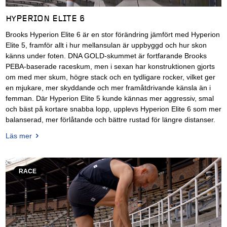
HYPERION ELITE 6
Brooks Hyperion Elite 6 är en stor förändring jämfört med Hyperion
Elite 5, framför allt i hur mellansulan är uppbyggd och hur skon
känns under foten. DNA GOLD-skummet är fortfarande Brooks
PEBA-baserade raceskum, men i sexan har konstruktionen gjorts
om med mer skum, högre stack och en tydligare rocker, vilket ger
en mjukare, mer skyddande och mer framåtdrivande känsla än i
femman. Där Hyperion Elite 5 kunde kännas mer aggressiv, smal
och bäst på kortare snabba lopp, upplevs Hyperion Elite 6 som mer
balanserad, mer förlåtande och bättre rustad för längre distanser.
Läs mer
RACE