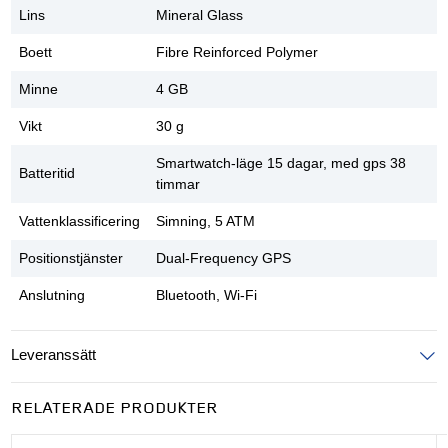
Lins
Mineral Glass
Boett
Fibre Reinforced Polymer
Minne
4 GB
Vikt
30 g
Smartwatch-läge 15 dagar, med gps 38
Batteritid
timmar
Vattenklassificering
Simning, 5 ATM
Positionstjänster
Dual-Frequency GPS
Anslutning
Bluetooth, Wi-Fi
Leveranssätt
Ange postnummer för att se leveranssätt
RELATERADE PRODUKTER
UPPDATERA