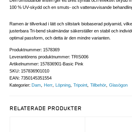
Den omslutande linsen ger ett brett synfält och effektivt skydd m
100 % UV-skydd och en smuts- och vattenavvisande behandling be
Ramen är tillverkad i lätt och slitstark biobaserad polyamid, vilk
justerbara Tri-bend skalmändar säkerställer en stabil och individ
optimal passform, och detta är den mindre varianten.
Produktnummer
:
1578369
Leverantörens produktnummer
:
TRIS006
Artikelnummer
:
157836901-Basic Pink
SKU
:
157836901010
EAN
:
7350145351554
Kategorier:
Dam
Herr
Löpning
Tripoint
Tillbehör
Glasögon
RELATERADE PRODUKTER