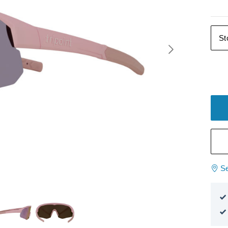
St
Se