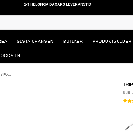
1-3 HELGFRIA DAGARS LEVERANSTID
REA
SISTA CHANSEN
BUTIKER
PRODUKTGUIDER
LOGGA IN
006 LAKE VICTORIA SMALL SPORTGLASÖGON
TRI
006 