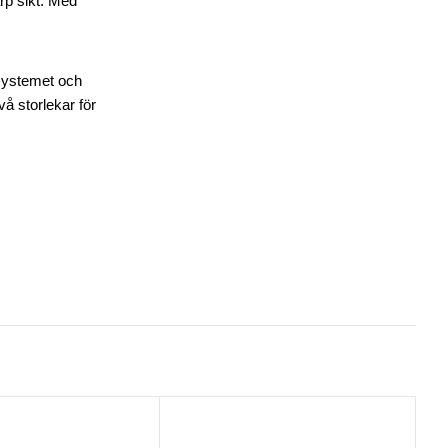
arp sikt. Med
ässystemet och
å storlekar för
S