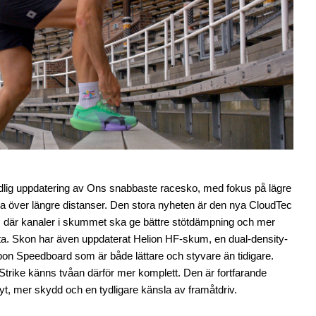
dlig uppdatering av Ons snabbaste racesko, med fokus på lägre
sla över längre distanser. Den stora nyheten är den nya CloudTec
, där kanaler i skummet ska ge bättre stötdämpning och mer
ötta. Skon har även uppdaterat Helion HF-skum, en dual-density-
bon Speedboard som är både lättare och styvare än tidigare.
trike känns tvåan därför mer komplett. Den är fortfarande
lyt, mer skydd och en tydligare känsla av framåtdriv.