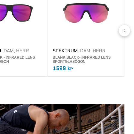
M
DAM, HERR
SPEKTRUM
DAM, HERR
N
K - INFRARED LENS
BLANK BLACK- INFRARED LENS
ÖGON
SPORTGLASÖGON
A
1599 kr
5