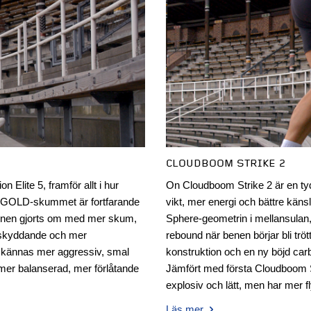
CLOUDBOOM STRIKE 2
 Elite 5, framför allt i hur
On Cloudboom Strike 2 är en ty
A GOLD-skummet är fortfarande
vikt, mer energi och bättre kän
onen gjorts om med mer skum,
Sphere-geometrin i mellansulan
r skyddande och mer
rebound när benen börjar bli tr
e kännas mer aggressiv, smal
konstruktion och en ny böjd car
mer balanserad, mer förlåtande
Jämfört med första Cloudboom S
explosiv och lätt, men har mer f
Läs mer