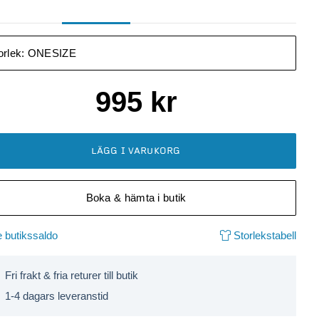
orlek:
ONESIZE
995
kr
LÄGG I VARUKORG
Boka & hämta i butik
 butikssaldo
Storlekstabell
Fri frakt & fria returer till butik
1-4 dagars leveranstid