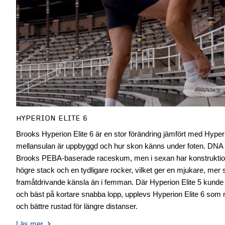
HYPERION ELITE 6
Brooks Hyperion Elite 6 är en stor förändring jämfört med Hyperion
mellansulan är uppbyggd och hur skon känns under foten. DN
Brooks PEBA-baserade raceskum, men i sexan har konstrukti
högre stack och en tydligare rocker, vilket ger en mjukare, me
framåtdrivande känsla än i femman. Där Hyperion Elite 5 kund
och bäst på kortare snabba lopp, upplevs Hyperion Elite 6 som 
och bättre rustad för längre distanser.
Läs mer