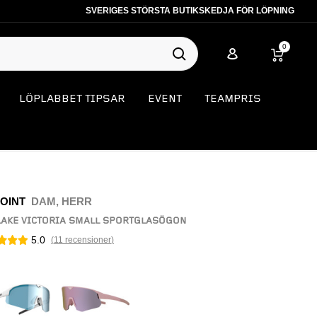
SVERIGES STÖRSTA BUTIKSKEDJA FÖR LÖPNING
0
LÖPLABBET TIPSAR
EVENT
TEAMPRIS
POINT
DAM, HERR
LAKE VICTORIA SMALL SPORTGLASÖGON
5.0
(
11
recensioner
)