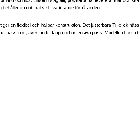
ot vind och ljus. Linsen i slagtålig polykarbonat levererar klar och sk
håller du optimal sikt i varierande förhållanden.
et ger en flexibel och hållbar konstruktion. Det justerbara Tri-click n
uel passform, även under långa och intensiva pass. Modellen finns i tv