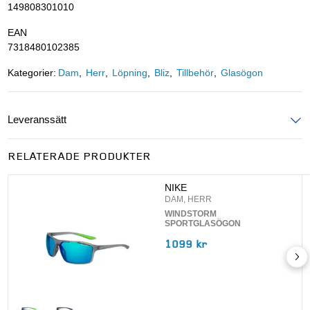
149808301010
EAN
7318480102385
Kategorier:
Dam
Herr
Löpning
Bliz
Tillbehör
Glasögon
Leveranssätt
Ange postnummer för att se leveranssätt
RELATERADE PRODUKTER
UPPDATERA
NIKE
DAM, HERR
WINDSTORM
SPORTGLASÖGON
1099 kr