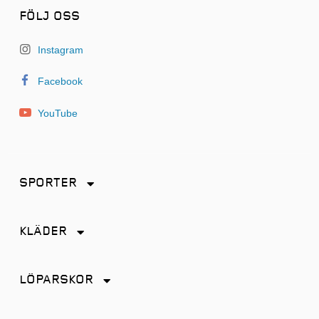
FÖLJ OSS
Instagram
Facebook
YouTube
SPORTER
Friidrott
KLÄDER
Löpning
Accessoarer
Terränglöpning
LÖPARSKOR
Byxor
Distans
Jackor