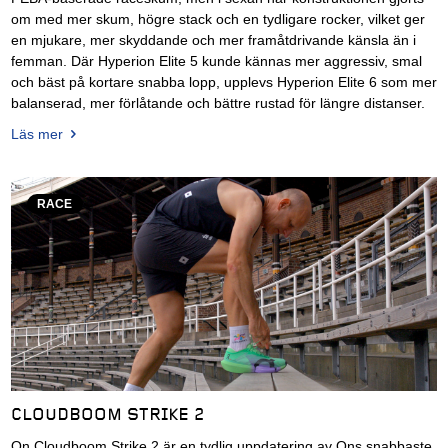
om med mer skum, högre stack och en tydligare rocker, vilket ger
en mjukare, mer skyddande och mer framåtdrivande känsla än i
femman. Där Hyperion Elite 5 kunde kännas mer aggressiv, smal
och bäst på kortare snabba lopp, upplevs Hyperion Elite 6 som mer
balanserad, mer förlåtande och bättre rustad för längre distanser.
Läs mer
RACE
CLOUDBOOM STRIKE 2
On Cloudboom Strike 2 är en tydlig uppdatering av Ons snabbaste