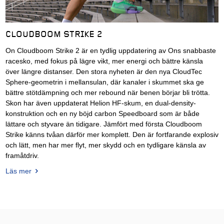
CLOUDBOOM STRIKE 2
On Cloudboom Strike 2 är en tydlig uppdatering av Ons snabbaste
racesko, med fokus på lägre vikt, mer energi och bättre känsla
över längre distanser. Den stora nyheten är den nya CloudTec
Sphere-geometrin i mellansulan, där kanaler i skummet ska ge
bättre stötdämpning och mer rebound när benen börjar bli trötta.
Skon har även uppdaterat Helion HF-skum, en dual-density-
konstruktion och en ny böjd carbon Speedboard som är både
lättare och styvare än tidigare. Jämfört med första Cloudboom
Strike känns tvåan därför mer komplett. Den är fortfarande explosiv
och lätt, men har mer flyt, mer skydd och en tydligare känsla av
framåtdriv.
Läs mer