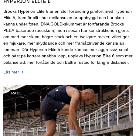
HYPERION ELITE 6
Brooks Hyperion Elite 6 är en stor förändring jämfört med Hyperion
Elite 5, framför allt i hur mellansulan är uppbyggd och hur skon
känns under foten. DNA GOLD-skummet är fortfarande Brooks
PEBA-baserade raceskum, men i sexan har konstruktionen gjorts
om med mer skum, högre stack och en tydligare rocker, vilket ger
en mjukare, mer skyddande och mer framåtdrivande känsla än i
femman. Där Hyperion Elite 5 kunde kännas mer aggressiv, smal
och bäst på kortare snabba lopp, upplevs Hyperion Elite 6 som mer
balanserad, mer förlåtande och bättre rustad för längre distanser.
Läs mer
RACE