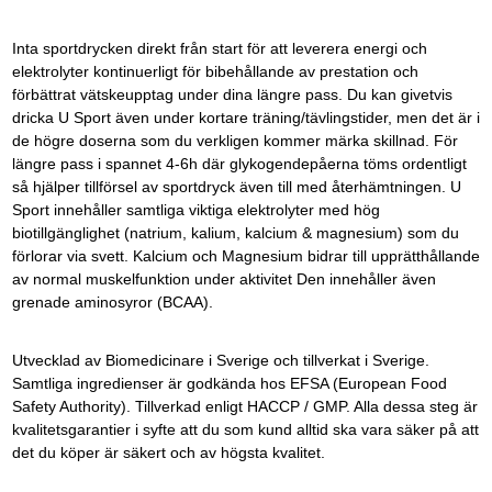
Inta sportdrycken direkt från start för att leverera energi och
elektrolyter kontinuerligt för bibehållande av prestation och
förbättrat vätskeupptag under dina längre pass. Du kan givetvis
dricka U Sport även under kortare träning/tävlingstider, men det är i
de högre doserna som du verkligen kommer märka skillnad. För
längre pass i spannet 4-6h där glykogendepåerna töms ordentligt
så hjälper tillförsel av sportdryck även till med återhämtningen. U
Sport innehåller samtliga viktiga elektrolyter med hög
biotillgänglighet (natrium, kalium, kalcium & magnesium) som du
förlorar via svett. Kalcium och Magnesium bidrar till upprätthållande
av normal muskelfunktion under aktivitet Den innehåller även
grenade aminosyror (BCAA).
Utvecklad av Biomedicinare i Sverige och tillverkat i Sverige.
Samtliga ingredienser är godkända hos EFSA (European Food
Safety Authority). Tillverkad enligt HACCP / GMP. Alla dessa steg är
kvalitetsgarantier i syfte att du som kund alltid ska vara säker på att
det du köper är säkert och av högsta kvalitet.