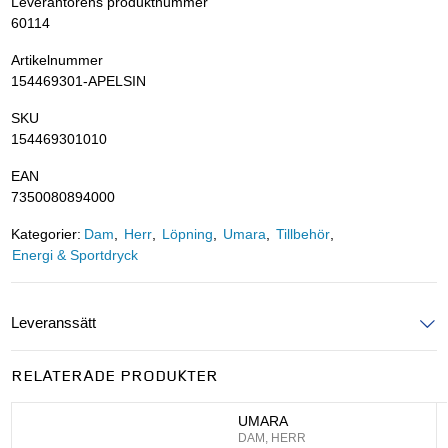
Leverantörens produktnummer
60114
Artikelnummer
154469301-APELSIN
SKU
154469301010
EAN
7350080894000
Kategorier:
Dam
Herr
Löpning
Umara
Tillbehör
Energi & Sportdryck
Leveranssätt
Ange postnummer för att se leveranssätt
RELATERADE PRODUKTER
UPPDATERA
UMARA
DAM, HERR