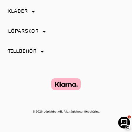
Friidrott
KLÄDER
Löpning
Accessoarer
Terränglöpning
LÖPARSKOR
Byxor
Distans
Jackor
TILLBEHÖR
Friidrott
Kjol
Antiskav
Promenad
Linnen
Energi & Sportdryck
Tempo
Shorts
Glasögon
Terräng
Strumpor
Hörlurar
Återhämtning
Tights
Klockor och tillbehör
© 2026 Löplabbet AB. Alla rättigheter förbehållna
T-shirt & Toppar
1
Lampor
Underkläder
−
Löpband