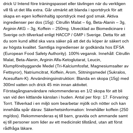
drick U Intend före träningspasset eller tävlingen när du verkligen
vill få ut det lilla extra. Går utmärkt att blanda i sportdryck för att
skapa en egen koffeinhaltig sportdryck med god smak. Aktiva
ingredienser per dos (15g): Citrullin Malat – 6g, Beta-Alanin – 3g,
Arginin AKG – 3g, Koffein – 250mg. Utvecklad av Biomedicinare i
Sverige och tillverkad enligt HACCP / GMP i Sverige. Detta för att
du som kund alltid ska vara säker på att det du köper är säkert och
av högsta kvalitet. Samtliga ingredienser är godkända hos EFSA
(European Food Safety Authority). 100% vegansk. Innehåll: Citrullin
Malat, Beta-Alanin, Arginin Alfa-Ketoglutarat, Leucin,
Klumpförebyggande Medel (Tri-Kalciumfosfat, Magnesiumsalter av
Fettsyror), Natriumcitrat, Koffein, Arom, Sötningsmedel (Sukralos,
Acesulfam-K). Användningsinstruktion: Blanda en skopa (15g) med
300ml vatten och drick 45 min innan aktivitet.
Förstagångsanvändare rekommenderas en 1/2 skopa för att bli
van vid den kittlande känslan i huden. Antal per förp: 17. Förvaring:
Torrt. Tillverkad i en miljö som bearbetar mjölk och nötter och kan
innehålla spår därav. Säkerhetsinformation: Innehåller koffein (250
mg/dos). Rekommenderas ej till barn, gravida och ammande samt
ej till personer som lider av ett medicinskt tillstånd, utan att först
rådfråga läkare.