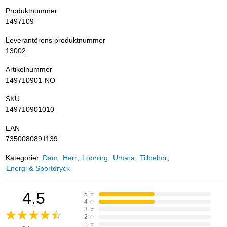
Produktnummer
1497109
Leverantörens produktnummer
13002
Artikelnummer
149710901-NO
SKU
149710901010
EAN
7350080891139
Kategorier:
Dam
Herr
Löpning
Umara
Tillbehör
Energi & Sportdryck
4.5
5
☆
4
☆
3
☆
2
☆
1
☆