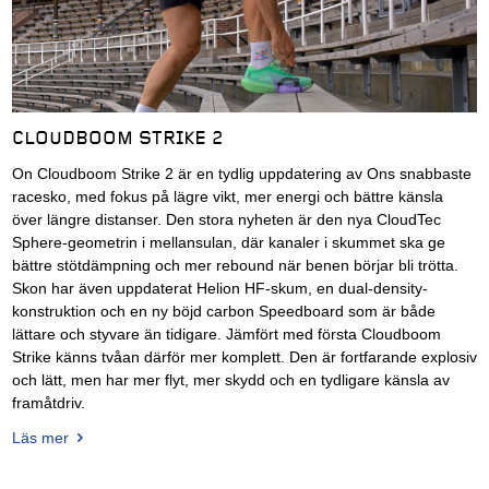
CLOUDBOOM STRIKE 2
On Cloudboom Strike 2 är en tydlig uppdatering av Ons snabbaste
racesko, med fokus på lägre vikt, mer energi och bättre känsla
över längre distanser. Den stora nyheten är den nya CloudTec
Sphere-geometrin i mellansulan, där kanaler i skummet ska ge
bättre stötdämpning och mer rebound när benen börjar bli trötta.
Skon har även uppdaterat Helion HF-skum, en dual-density-
konstruktion och en ny böjd carbon Speedboard som är både
lättare och styvare än tidigare. Jämfört med första Cloudboom
Strike känns tvåan därför mer komplett. Den är fortfarande explosiv
och lätt, men har mer flyt, mer skydd och en tydligare känsla av
framåtdriv.
Läs mer