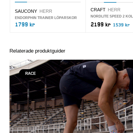
CRAFT
HERR
SAUCONY
HERR
NORDLITE SPEED 2 KO
ENDORPHIN TRAINER LÖPARSKOR
1799 kr
2199 kr
1539 kr
Relaterade produktguider
RACE