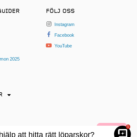
GUIDER
FÖLJ OSS
Instagram
Facebook
YouTube
omon 2025
R
dryck
1
älp att hitta rätt löparskor?