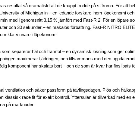
s resultat så dramatiskt att de knappt trodde på siffrorna. För att be
niversity of Michigan in – en ledande forskare inom löpekonomi och
omin med i genomsnitt 3,15 % jämfört med Fast-R 2. För en löpare so
nuter och 30 sekunder – en makalös förbättring. Fast-R NITRO ELITE
m klar vinnare i löpekonomi.
som separerar häl och framfot – en dynamisk lösning som ger opti
mpningen maximerar fjädringen, och tillsammans med den uppdate
flödig komponent har skalats bort – och de som är kvar har finslipats f
l ventilation och säker passform på tävlingsdagen. Plös och hälkap
klassisk race fit för exakt kontroll. Yttersulan är tillverkad med en e
rna på marknaden.