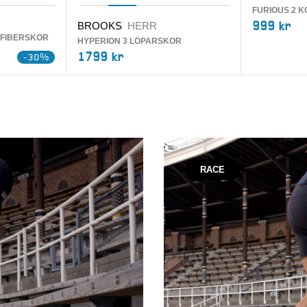
FURIOUS 2 
999 kr
BROOKS
HERR
LFIBERSKOR
HYPERION 3 LÖPARSKOR
1799 kr
-30%
RACE