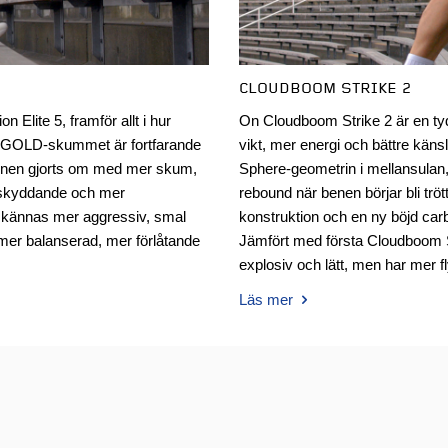
CLOUDBOOM STRIKE 2
 Elite 5, framför allt i hur
On Cloudboom Strike 2 är en ty
A GOLD-skummet är fortfarande
vikt, mer energi och bättre kän
onen gjorts om med mer skum,
Sphere-geometrin i mellansulan
r skyddande och mer
rebound när benen börjar bli tr
e kännas mer aggressiv, smal
konstruktion och en ny böjd car
mer balanserad, mer förlåtande
Jämfört med första Cloudboom S
explosiv och lätt, men har mer f
Läs mer