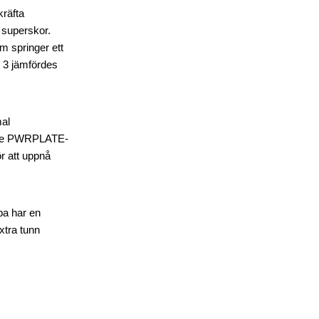
kräfta
 superskor.
m springer ett
 3 jämfördes
mal
rade PWRPLATE-
ör att uppnå
pa har en
xtra tunn