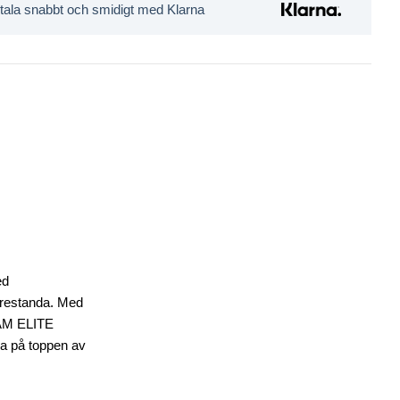
tala snabbt och smidigt med Klarna
ed
pprestanda. Med
FOAM ELITE
ra på toppen av