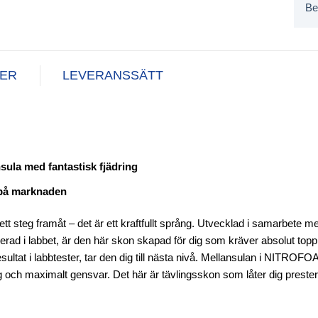
Be
NER
LEVERANSSÄTT
la med fantastisk fjädring
a på marknaden
steg framåt – det är ett kraftfullt språng. Utvecklad i samarbete m
fierad i labbet, är den här skon skapad för dig som kräver absolut to
sultat i labbtester, tar den dig till nästa nivå. Mellansulan i NITRO
 och maximalt gensvar. Det här är tävlingsskon som låter dig preste