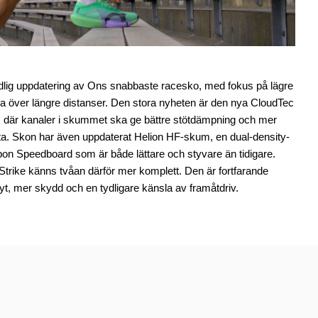
dlig uppdatering av Ons snabbaste racesko, med fokus på lägre
sla över längre distanser. Den stora nyheten är den nya CloudTec
, där kanaler i skummet ska ge bättre stötdämpning och mer
ötta. Skon har även uppdaterat Helion HF-skum, en dual-density-
bon Speedboard som är både lättare och styvare än tidigare.
trike känns tvåan därför mer komplett. Den är fortfarande
lyt, mer skydd och en tydligare känsla av framåtdriv.