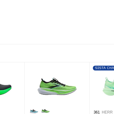
SISTA CH
361
HERR