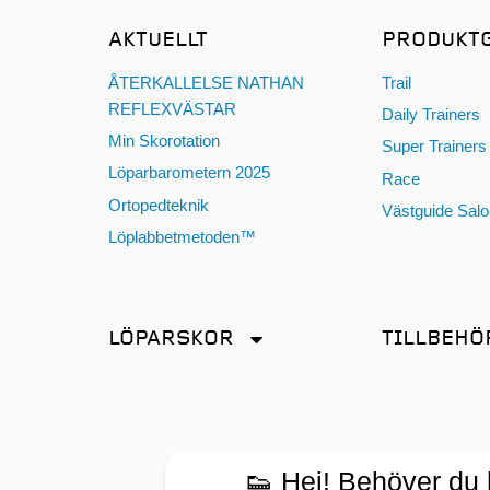
AKTUELLT
PRODUKT
ÅTERKALLELSE NATHAN
Trail
REFLEXVÄSTAR
Daily Trainers
Min Skorotation
Super Trainers
Löparbarometern 2025
Race
Ortopedteknik
Västguide Sal
Löplabbetmetoden™
LÖPARSKOR
TILLBEHÖ
Distans
Antiskav
Friidrott
Energi & Sport
Promenad
Glasögon
👟 Hej! Behöver du hj
Tempo
Hörlurar