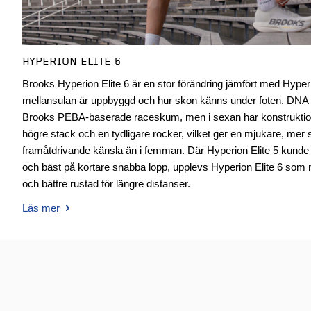
HYPERION ELITE 6
Brooks Hyperion Elite 6 är en stor förändring jämfört med Hyperion
mellansulan är uppbyggd och hur skon känns under foten. DN
Brooks PEBA-baserade raceskum, men i sexan har konstrukti
högre stack och en tydligare rocker, vilket ger en mjukare, me
framåtdrivande känsla än i femman. Där Hyperion Elite 5 kund
och bäst på kortare snabba lopp, upplevs Hyperion Elite 6 som 
och bättre rustad för längre distanser.
Läs mer