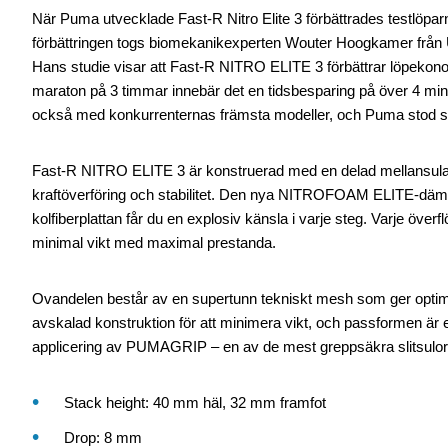
När Puma utvecklade Fast-R Nitro Elite 3 förbättrades testlöparna
förbättringen togs biomekanikexperten Wouter Hoogkamer från U
Hans studie visar att Fast-R NITRO ELITE 3 förbättrar löpekon
maraton på 3 timmar innebär det en tidsbesparing på över 4 mi
också med konkurrenternas främsta modeller, och Puma stod so
Fast-R NITRO ELITE 3 är konstruerad med en delad mellansula 
kraftöverföring och stabilitet. Den nya NITROFOAM ELITE-dä
kolfiberplattan får du en explosiv känsla i varje steg. Varje över
minimal vikt med maximal prestanda.
Ovandelen består av en supertunn tekniskt mesh som ger optima
avskalad konstruktion för att minimera vikt, och passformen är en 
applicering av PUMAGRIP – en av de mest greppsäkra slitsulo
Stack height: 40 mm häl, 32 mm framfot
Drop: 8 mm