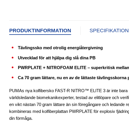
PRODUKTINFORMATION
SPECIFIKATIO
Tävlingssko med otrolig energiåtergivning
Utvecklad för att hjälpa dig slå dina PB
PWRPLATE + NITROFOAM ELITE – superkritisk mellansu
Ca 70 gram lättare, nu en av de lättaste tävlingsskorn
PUMAs nya kolfibersko FAST-R NITRO™ ELITE 3 är inte bara ett 
världsledande biomekanikexperter, testad av elitlöpare och veri
en vikt nästan 70 gram lättare än sin föregångare och ledande re
kombineras med kolfiberplattan PWRPLATE för explosiv fjädring
din förmåga.