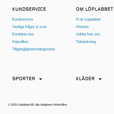
KUNDSERVICE
OM LÖPLABBET
Kundservice
Vi är Löplabbet
Vanliga frågor & svar
Historia
Kontakta oss
Jobba hos oss
Köpvillkor
Tidsbokning
Tillgänglighetsredogörelse
SPORTER
KLÄDER
Friidrott
Accessoarer
Löpning
Byxor
Terränglöpning
Jackor
© 2026 Löplabbet AB. Alla rättigheter förbehållna
Kjol