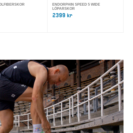
KOLFIBERSKOR
ENDORPHIN SPEED 5 WIDE
P
LÖPARSKOR
DE
2399 kr
KO
2