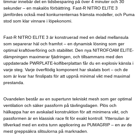
timmar innebär det en tidsbesparing på över 4 minuter och 30
sekunder – en makalös förbättring. Fast-R NITRO ELITE 3
jämfördes också med konkurrenternas främsta modeller, och Puma
stod som klar vinnare i löpekonomi.
Fast-R NITRO ELITE 3 är konstruerad med en delad mellansula
som separerar häl och framfot – en dynamisk lösning som ger
optimal kraftöverföring och stabilitet. Den nya NITROFOAM ELITE-
dämpningen maximerar fjädringen, och tillsammans med den
uppdaterade PWRPLATE-kolfiberplattan får du en explosiv känsla i
varje steg. Varje överflödig komponent har skalats bort – och de
som är kvar har finslipats för att uppnå minimal vikt med maximal
prestanda.
Ovandelen består av en supertunn tekniskt mesh som ger optimal
ventilation och säker passform på tävlingsdagen. Plös och
hälkappa har en avskalad konstruktion för att minimera vikt, och
passformen är en klassisk race fit för exakt kontroll. Yttersulan är
tillverkad med en extra tunn applicering av PUMAGRIP – en av de
mest greppsäkra slitsulorna på marknaden.