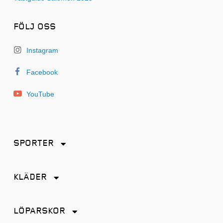
FÖLJ OSS
Instagram
Facebook
YouTube
SPORTER
Friidrott
KLÄDER
Löpning
Accessoarer
Terränglöpning
LÖPARSKOR
Byxor