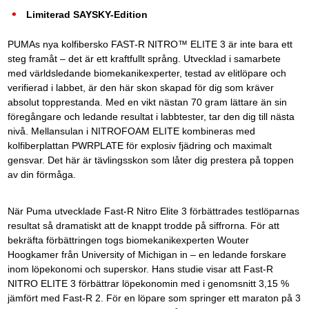
Limiterad SAYSKY-Edition
PUMAs nya kolfibersko FAST-R NITRO™ ELITE 3 är inte bara ett
steg framåt – det är ett kraftfullt språng. Utvecklad i samarbete
med världsledande biomekanikexperter, testad av elitlöpare och
verifierad i labbet, är den här skon skapad för dig som kräver
absolut topprestanda. Med en vikt nästan 70 gram lättare än sin
föregångare och ledande resultat i labbtester, tar den dig till nästa
nivå. Mellansulan i NITROFOAM ELITE kombineras med
kolfiberplattan PWRPLATE för explosiv fjädring och maximalt
gensvar. Det här är tävlingsskon som låter dig prestera på toppen
av din förmåga.
När Puma utvecklade Fast-R Nitro Elite 3 förbättrades testlöparnas
resultat så dramatiskt att de knappt trodde på siffrorna. För att
bekräfta förbättringen togs biomekanikexperten Wouter
Hoogkamer från University of Michigan in – en ledande forskare
inom löpekonomi och superskor. Hans studie visar att Fast-R
NITRO ELITE 3 förbättrar löpekonomin med i genomsnitt 3,15 %
jämfört med Fast-R 2. För en löpare som springer ett maraton på 3