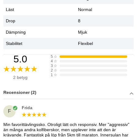
Läst
Normal
Drop
8
Dämpning
Mjuk
Stabilitet
Flexibel
5.0
5
☆
4
☆
3
☆
2
☆
1
☆
2 betyg
Recensioner (2)
Frida
F
Min favorittävlingssko. Otroligt lätt och responsiv. Mer "aggressiv"
än många andra kolfiberskor, men upplever inte att den är
krävande. Fantastisk på löp från 5km till maraton. Innersulan har