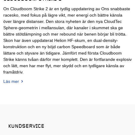
On Cloudboom Strike 2 är en tydlig uppdatering av Ons snabbaste
racesko, med fokus på lägre vikt, mer energi och bättre känsla
över längre distanser. Den stora nyheten är den nya CloudTec
Sphere-geometrin i mellansulan, där kanaler i skummet ska ge
bättre stötdämpning och mer rebound när benen börjar bli trötta.
Skon har även uppdaterat Helion HF-skum, en dual-density-
konstruktion och en ny böjd carbon Speedboard som är både
lättare och styvare än tidigare. Jämfört med första Cloudboom
Strike känns tvåan därför mer komplett. Den är fortfarande explosiv
och lätt, men har mer flyt, mer skydd och en tydligare känsla av
framåtdriv.
Läs mer
KUNDSERVICE