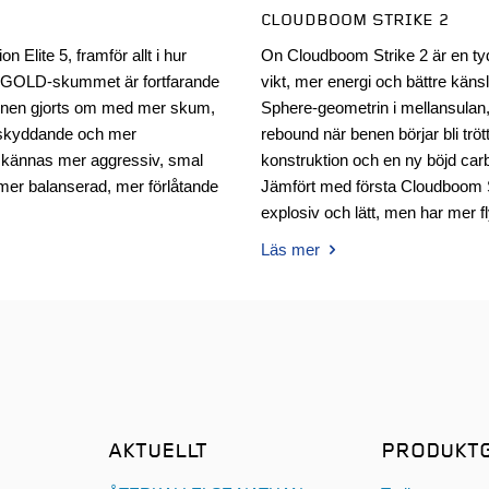
CLOUDBOOM STRIKE 2
 Elite 5, framför allt i hur
On Cloudboom Strike 2 är en ty
A GOLD-skummet är fortfarande
vikt, mer energi och bättre kän
onen gjorts om med mer skum,
Sphere-geometrin i mellansulan
r skyddande och mer
rebound när benen börjar bli tr
e kännas mer aggressiv, smal
konstruktion och en ny böjd car
mer balanserad, mer förlåtande
Jämfört med första Cloudboom S
explosiv och lätt, men har mer f
Läs mer
AKTUELLT
PRODUKT