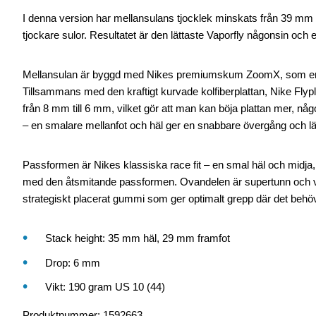
I denna version har mellansulans tjocklek minskats från 39 mm til
tjockare sulor. Resultatet är den lättaste Vaporfly någonsin oc
Mellansulan är byggd med Nikes premiumskum ZoomX, som erbjud
Tillsammans med den kraftigt kurvade kolfiberplattan, Nike Flypl
från 8 mm till 6 mm, vilket gör att man kan böja plattan mer, nå
– en smalare mellanfot och häl ger en snabbare övergång och lä
Passformen är Nikes klassiska race fit – en smal häl och midja
med den åtsmitande passformen. Ovandelen är supertunn och vent
strategiskt placerat gummi som ger optimalt grepp där det behöv
Stack height: 35 mm häl, 29 mm framfot
Drop: 6 mm
Vikt: 190 gram US 10 (44)
Produktnummer
:
1592663