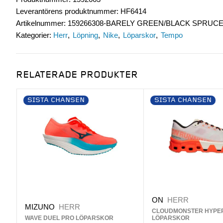
Leverantörens produktnummer
:
HF6414
Artikelnummer
:
159266308-BARELY GREEN/BLACK SPRUCE
Kategorier:
Herr
Löpning
Nike
Löparskor
Tempo
RELATERADE PRODUKTER
SISTA CHANSEN
SISTA CHANSEN
ON
HERR
MIZUNO
HERR
CLOUDMONSTER HYPE
WAVE DUEL PRO LÖPARSKOR
LÖPARSKOR