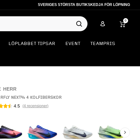
SVERIGES STÖRSTA BUTIKSKEDJA FÖR LÖPNING
0
LÖPLABBET TIPSAR
EVENT
TEAMPRIS
E
HERR
RFLY NEXT% 4 KOLFIBERSKOR
4.5
(
4
recensioner
)