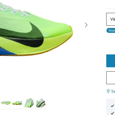
Vä
tea
Se