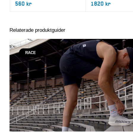
560 kr
1820 kr
Relaterade produktguider
RACE