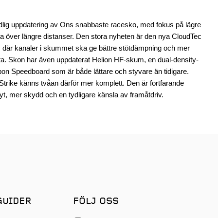
dlig uppdatering av Ons snabbaste racesko, med fokus på lägre
sla över längre distanser. Den stora nyheten är den nya CloudTec
, där kanaler i skummet ska ge bättre stötdämpning och mer
ötta. Skon har även uppdaterat Helion HF-skum, en dual-density-
bon Speedboard som är både lättare och styvare än tidigare.
trike känns tvåan därför mer komplett. Den är fortfarande
lyt, mer skydd och en tydligare känsla av framåtdriv.
GUIDER
FÖLJ OSS