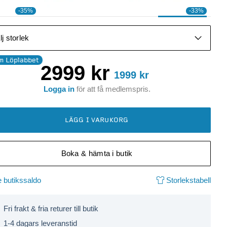
-35%
-33%
lj storlek
m Löplabbet
2999
kr
1999
kr
Logga in
för att få
medlemspris
.
LÄGG I VARUKORG
Boka & hämta i butik
 butikssaldo
Storlekstabell
Fri frakt & fria returer till butik
1-4 dagars leveranstid