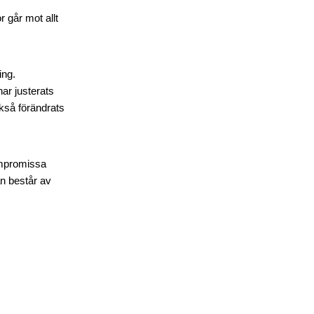
r går mot allt
ing.
ar justerats
ckså förändrats
ompromissa
n består av