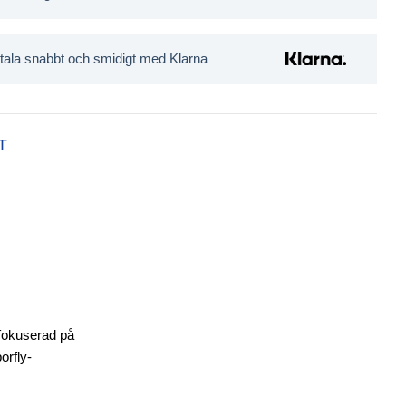
tala snabbt och smidigt med Klarna
T
 fokuserad på
orfly-