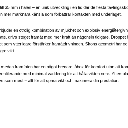
l 35 mm i hälen – en unik utveckling i en tid där de flesta tävlingssko
h en mer marknära känsla som förbättrar kontakten med underlaget.
er en otrolig kombination av mjukhet och explosiv energiåtergivn
ate, drivs steget framåt med mer kraft än någonsin tidigare. Droppet h
got som ytterligare förstärker framåtdrivningen. Skons geometri har o
gre vikt.
, medan framfoten har en något bredare tåbox för komfort utan att k
ilerande med minimal vaddering för att hålla vikten nere. Yttersula
s som mest – allt för att spara vikt och maximera din prestation.