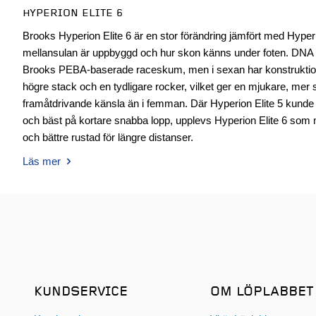
HYPERION ELITE 6
Brooks Hyperion Elite 6 är en stor förändring jämfört med Hyperion
mellansulan är uppbyggd och hur skon känns under foten. DN
Brooks PEBA-baserade raceskum, men i sexan har konstrukti
högre stack och en tydligare rocker, vilket ger en mjukare, me
framåtdrivande känsla än i femman. Där Hyperion Elite 5 kund
och bäst på kortare snabba lopp, upplevs Hyperion Elite 6 som 
och bättre rustad för längre distanser.
Läs mer
KUNDSERVICE
OM LÖPLABBET