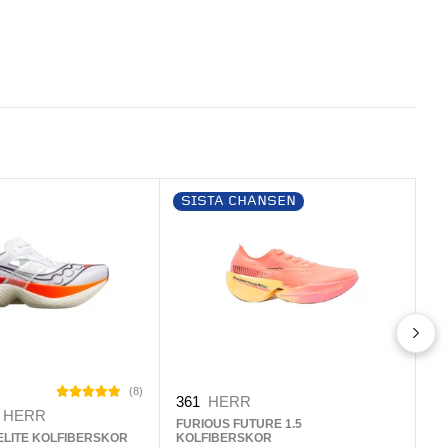
SISTA CHANSEN
S
36
(
8
)
FU
361
HERR
HERR
9
FURIOUS FUTURE 1.5
ELITE KOLFIBERSKOR
KOLFIBERSKOR