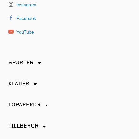
Instagram
Facebook
YouTube
SPORTER
Friidrott
KLÄDER
Löpning
Accessoarer
Terränglöpning
LÖPARSKOR
Byxor
Distans
Jackor
TILLBEHÖR
Friidrott
Kjol