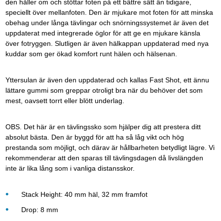
den håller om och stöttar foten på ett bättre sätt än tidigare,
speciellt över mellanfoten. Den är mjukare mot foten för att minska
obehag under långa tävlingar och snörningssystemet är även det
uppdaterat med integrerade öglor för att ge en mjukare känsla
över fotryggen. Slutligen är även hälkappan uppdaterad med nya
kuddar som ger ökad komfort runt hälen och hälsenan.
Yttersulan är även den uppdaterad och kallas Fast Shot, ett ännu
lättare gummi som greppar otroligt bra när du behöver det som
mest, oavsett torrt eller blött underlag.
OBS. Det här är en tävlingssko som hjälper dig att prestera ditt
absolut bästa. Den är byggd för att ha så låg vikt och hög
prestanda som möjligt, och därav är hållbarheten betydligt lägre. Vi
rekommenderar att den sparas till tävlingsdagen då livslängden
inte är lika lång som i vanliga distansskor.
Stack Height: 40 mm häl, 32 mm framfot
Drop: 8 mm