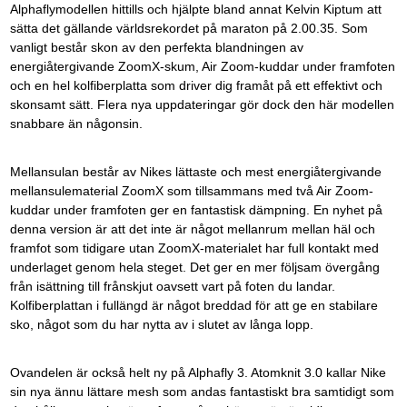
Alphaflymodellen hittills och hjälpte bland annat Kelvin Kiptum att
sätta det gällande världsrekordet på maraton på 2.00.35. Som
vanligt består skon av den perfekta blandningen av
energiåtergivande ZoomX-skum, Air Zoom-kuddar under framfoten
och en hel kolfiberplatta som driver dig framåt på ett effektivt och
skonsamt sätt. Flera nya uppdateringar gör dock den här modellen
snabbare än någonsin.
Mellansulan består av Nikes lättaste och mest energiåtergivande
mellansulematerial ZoomX som tillsammans med två Air Zoom-
kuddar under framfoten ger en fantastisk dämpning. En nyhet på
denna version är att det inte är något mellanrum mellan häl och
framfot som tidigare utan ZoomX-materialet har full kontakt med
underlaget genom hela steget. Det ger en mer följsam övergång
från isättning till frånskjut oavsett vart på foten du landar.
Kolfiberplattan i fullängd är något breddad för att ge en stabilare
sko, något som du har nytta av i slutet av långa lopp.
Ovandelen är också helt ny på Alphafly 3. Atomknit 3.0 kallar Nike
sin nya ännu lättare mesh som andas fantastiskt bra samtidigt som