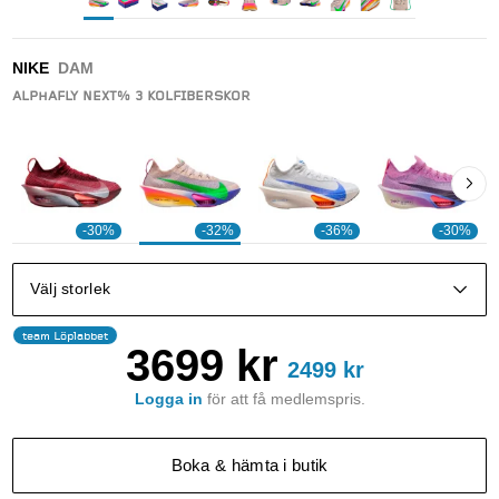
NIKE
DAM
ALPHAFLY NEXT% 3 KOLFIBERSKOR
-30%
-32%
-36%
-30%
Välj storlek
team Löplabbet
3699
kr
2499
kr
Logga in
för att få
medlemspris
.
Boka & hämta i butik