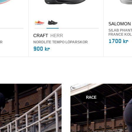
SALOMON
S/LAB PHANT
FRANCE KOL
CRAFT
HERR
1700 kr
OR
NORDLITE TEMPO LÖPARSKOR
900 kr
RACE