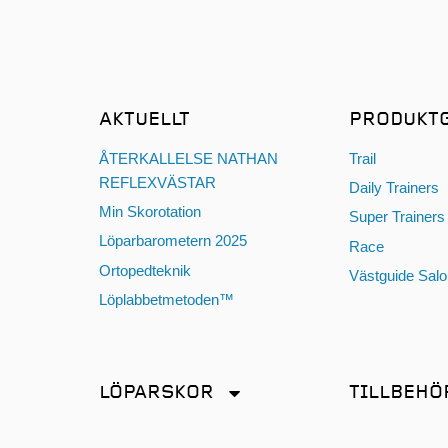
AKTUELLT
PRODUKT
ÅTERKALLELSE NATHAN
Trail
REFLEXVÄSTAR
Daily Trainers
Min Skorotation
Super Trainers
Löparbarometern 2025
Race
Ortopedteknik
Västguide Sal
Löplabbetmetoden™
LÖPARSKOR
TILLBEHÖ
Distans
Antiskav