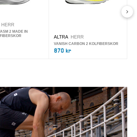
HERR
ASM 2 MADE IN
N
FIBERSKOR
ALTRA
HERR
AL
VANISH CARBON 2 KOLFIBERSKOR
KO
870 kr
3