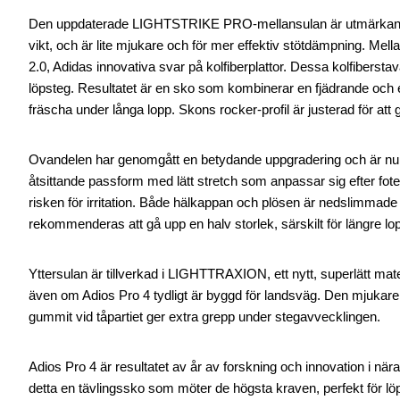
Den uppdaterade LIGHTSTRIKE PRO-mellansulan är utmärkande i 
vikt, och är lite mjukare och för mer effektiv stötdämpning
2.0, Adidas innovativa svar på kolfiberplattor. Dessa kolfiberstavar
löpsteg. Resultatet är en sko som kombinerar en fjädrande och
fräscha under långa lopp. Skons rocker-profil är justerad för att
Ovandelen har genomgått en betydande uppgradering och är nu 
åtsittande passform med lätt stretch som anpassar sig efter fot
risken för irritation. Både hälkappan och plösen är nedslimmade 
rekommenderas att gå upp en halv storlek, särskilt för längre lo
Yttersulan är tillverkad i LIGHTTRAXION, ett nytt, superlätt mate
även om Adios Pro 4 tydligt är byggd för landsväg. Den mjuka
gummit vid tåpartiet ger extra grepp under stegavvecklingen.
Adios Pro 4 är resultatet av år av forskning och innovation i n
detta en tävlingssko som möter de högsta kraven, perfekt för löp