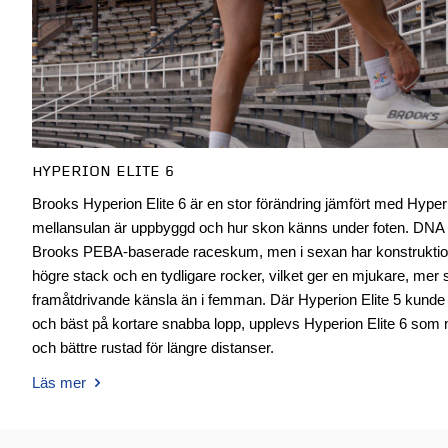
HYPERION ELITE 6
Brooks Hyperion Elite 6 är en stor förändring jämfört med Hyperion
mellansulan är uppbyggd och hur skon känns under foten. DN
Brooks PEBA-baserade raceskum, men i sexan har konstrukti
högre stack och en tydligare rocker, vilket ger en mjukare, me
framåtdrivande känsla än i femman. Där Hyperion Elite 5 kund
och bäst på kortare snabba lopp, upplevs Hyperion Elite 6 som 
och bättre rustad för längre distanser.
Läs mer