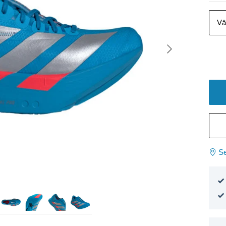
Vä
Se