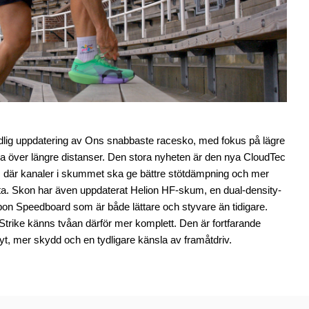
dlig uppdatering av Ons snabbaste racesko, med fokus på lägre
sla över längre distanser. Den stora nyheten är den nya CloudTec
, där kanaler i skummet ska ge bättre stötdämpning och mer
ötta. Skon har även uppdaterat Helion HF-skum, en dual-density-
bon Speedboard som är både lättare och styvare än tidigare.
trike känns tvåan därför mer komplett. Den är fortfarande
lyt, mer skydd och en tydligare känsla av framåtdriv.