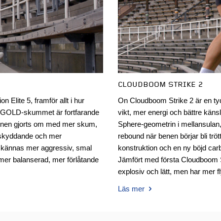
CLOUDBOOM STRIKE 2
 Elite 5, framför allt i hur
On Cloudboom Strike 2 är en ty
A GOLD-skummet är fortfarande
vikt, mer energi och bättre kän
onen gjorts om med mer skum,
Sphere-geometrin i mellansulan
r skyddande och mer
rebound när benen börjar bli tr
e kännas mer aggressiv, smal
konstruktion och en ny böjd car
mer balanserad, mer förlåtande
Jämfört med första Cloudboom S
explosiv och lätt, men har mer f
Läs mer