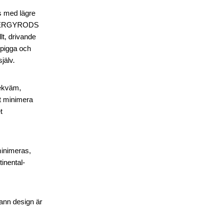
s med lägre
e ENERGYRODS
llt, drivande
 pigga och
jälv.
bekväm,
tt minimera
t
minimeras,
inental-
rann design är