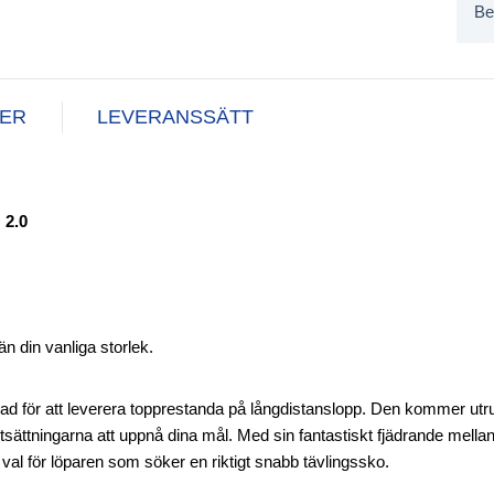
Be
NER
LEVERANSSÄTT
 2.0
n din vanliga storlek.
ad för att leverera topprestanda på långdistanslopp. Den kommer ut
tsättningarna att uppnå dina mål. Med sin fantastiskt fjädrande mellans
val för löparen som söker en riktigt snabb tävlingssko.