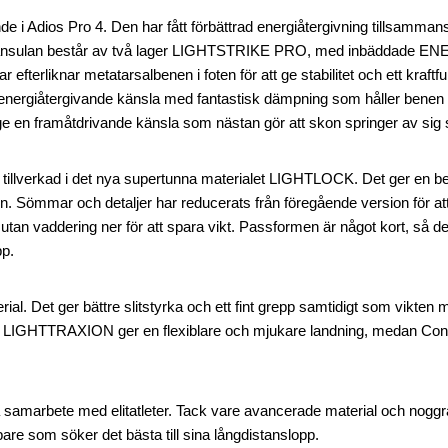
Adios Pro 4. Den har fått förbättrad energiåtergivning tillsamman
. Mellansulan består av två lager LIGHTSTRIKE PRO, med inbäddad
 efterliknar metatarsalbenen i foten för att ge stabilitet och ett kraftfu
 energiåtergivande känsla med fantastisk dämpning som håller benen
 ge en framåtdrivande känsla som nästan gör att skon springer av sig s
tillverkad i det nya supertunna materialet LIGHTLOCK. Det ger en 
en. Sömmar och detaljer har reducerats från föregående version för a
utan vaddering ner för att spara vikt. Passformen är något kort, så de
pp.
rial. Det ger bättre slitstyrka och ett fint grepp samtidigt som vikten 
re LIGHTTRAXION ger en flexiblare och mjukare landning, medan Cont
ära samarbete med elitatleter. Tack vare avancerade material och nogg
are som söker det bästa till sina långdistanslopp.