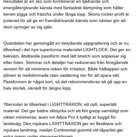
Resultatet är en sko som kombinerar en fjädrande och
energiåtergivande känsla med fantastisk dämpning som håller
benen pigga och fräscha under långa lopp. Skons rocker-profil är
justerad för att ge en framåtdrivande känsla som nästan gör att
skon springer av sig själv.
Ovandelen har genomgått en betydande uppgradering och är nu
tillverkad i det nya supertunna materialet LIGHTLOCK. Det ger en
bekväm, åtsittande passform med lätt stretch som anpassar sig
efter foten. Sömmar och detaljer har reducerats från föregående
version för att minimera risken för irritation. Både hälkappan och
plösen är nedslimmade utan vaddering ner för att spara vikt.
Passformen är något kort, så det rekommenderas att gå upp en
halv storlek, särskilt för längre lopp.
Yttersulan är tillverkad i LIGHTTRAXION, ett nytt, superlätt
material. Det ger bättre slitstyrka och ett fint grepp samtidigt som
vikten minimeras, även om Adios Pro 4 tydligt är byggd för
landsväg. Den mjukare LIGHTTRAXION ger en flexiblare och
mjukare landning, medan Continental-gummit vid tåpartiet ger
extra grepp under stegavvecklingen.