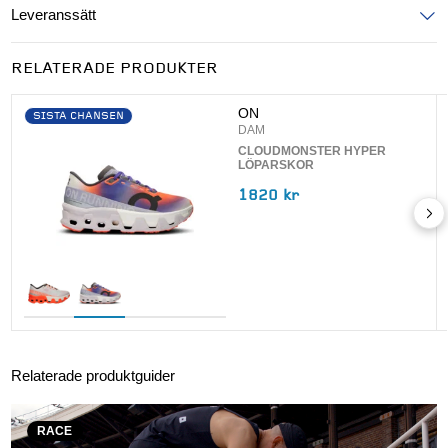
Leveranssätt
Ange postnummer för att se leveranssätt
RELATERADE PRODUKTER
UPPDATERA
ON
SISTA CHANSEN
DAM
CLOUDMONSTER HYPER
LÖPARSKOR
1820 kr
Relaterade produktguider
RACE