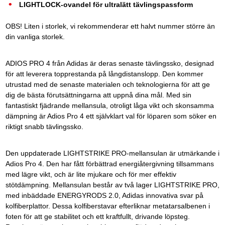
LIGHTLOCK-ovandel för ultralätt tävlingspassform
OBS! Liten i storlek, vi rekommenderar ett halvt nummer större än
din vanliga storlek.
ADIOS PRO 4 från Adidas är deras senaste tävlingssko, designad
för att leverera topprestanda på långdistanslopp. Den kommer
utrustad med de senaste materialen och teknologierna för att ge
dig de bästa förutsättningarna att uppnå dina mål. Med sin
fantastiskt fjädrande mellansula, otroligt låga vikt och skonsamma
dämpning är Adios Pro 4 ett självklart val för löparen som söker en
riktigt snabb tävlingssko.
Den uppdaterade LIGHTSTRIKE PRO-mellansulan är utmärkande i
Adios Pro 4. Den har fått förbättrad energiåtergivning tillsammans
med lägre vikt, och är lite mjukare och för mer effektiv
stötdämpning. Mellansulan består av två lager LIGHTSTRIKE PRO,
med inbäddade ENERGYRODS 2.0, Adidas innovativa svar på
kolfiberplattor. Dessa kolfiberstavar efterliknar metatarsalbenen i
foten för att ge stabilitet och ett kraftfullt, drivande löpsteg.