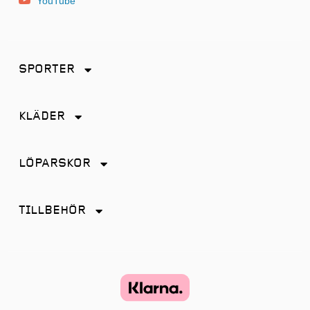
YouTube
SPORTER
Friidrott
KLÄDER
Löpning
Accessoarer
Terränglöpning
LÖPARSKOR
Byxor
Distans
Jackor
TILLBEHÖR
Friidrott
Kjol
Antiskav
Promenad
Linnen
Energi & Sportdryck
Tempo
Shorts
Glasögon
Terräng
Strumpor