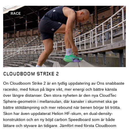
RACE
CLOUDBOOM STRIKE 2
On Cloudboom Strike 2 är en tydlig uppdatering av Ons snabbaste
racesko, med fokus på lägre vikt, mer energi och bättre känsla
över längre distanser. Den stora nyheten är den nya CloudTec
Sphere-geometrin i mellansulan, där kanaler i skummet ska ge
bättre stötdämpning och mer rebound när benen börjar bli trötta.
Skon har även uppdaterat Helion HF-skum, en dual-density-
konstruktion och en ny böjd carbon Speedboard som är både
lättare och styvare än tidigare. Jämfört med första Cloudboom