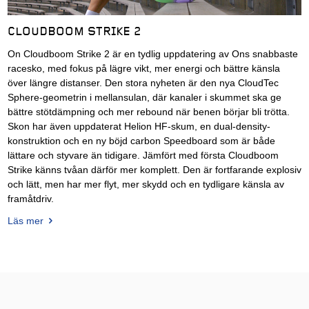
CLOUDBOOM STRIKE 2
On Cloudboom Strike 2 är en tydlig uppdatering av Ons snabbaste
racesko, med fokus på lägre vikt, mer energi och bättre känsla
över längre distanser. Den stora nyheten är den nya CloudTec
Sphere-geometrin i mellansulan, där kanaler i skummet ska ge
bättre stötdämpning och mer rebound när benen börjar bli trötta.
Skon har även uppdaterat Helion HF-skum, en dual-density-
konstruktion och en ny böjd carbon Speedboard som är både
lättare och styvare än tidigare. Jämfört med första Cloudboom
Strike känns tvåan därför mer komplett. Den är fortfarande explosiv
och lätt, men har mer flyt, mer skydd och en tydligare känsla av
framåtdriv.
Läs mer