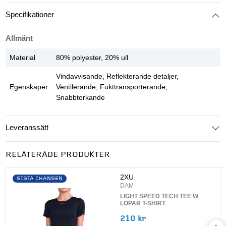
Specifikationer
Allmänt
Material
80% polyester, 20% ull
Vindavvisande, Reflekterande detaljer,
Egenskaper
Ventilerande, Fukttransporterande,
Snabbtorkande
Leveranssätt
Ange postnummer för att se leveranssätt
RELATERADE PRODUKTER
UPPDATERA
2XU
SISTA CHANSEN
DAM
LIGHT SPEED TECH TEE W
LÖPAR T-SHIRT
210 kr