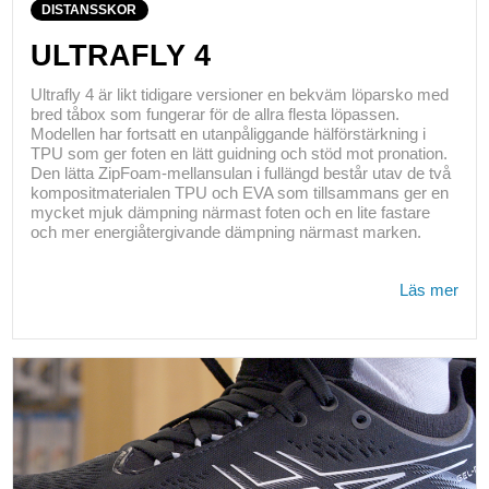
DISTANSSKOR
ULTRAFLY 4
Ultrafly 4 är likt tidigare versioner en bekväm löparsko med
bred tåbox som fungerar för de allra flesta löpassen.
Modellen har fortsatt en utanpåliggande hälförstärkning i
TPU som ger foten en lätt guidning och stöd mot pronation.
Den lätta ZipFoam-mellansulan i fullängd består utav de två
kompositmaterialen TPU och EVA som tillsammans ger en
mycket mjuk dämpning närmast foten och en lite fastare
och mer energiåtergivande dämpning närmast marken.
Läs mer