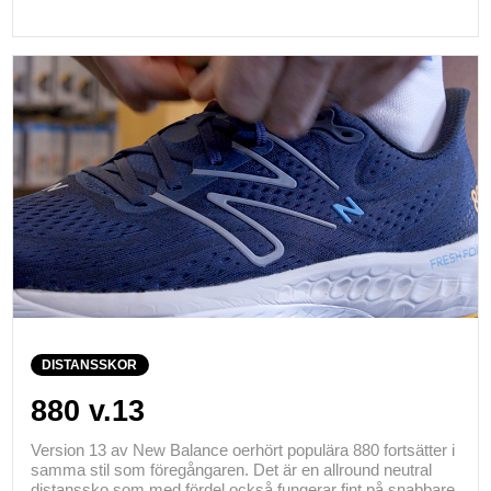
DISTANSSKOR
880 v.13
Version 13 av New Balance oerhört populära 880 fortsätter i
samma stil som föregångaren. Det är en allround neutral
distanssko som med fördel också fungerar fint på snabbare