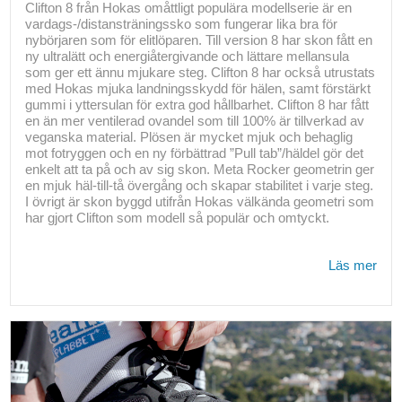
Clifton 8 från Hokas omåttligt populära modellserie är en
vardags-/distansträningssko som fungerar lika bra för
nybörjaren som för elitlöparen. Till version 8 har skon fått en
ny ultralätt och energiåtergivande och lättare mellansula
som ger ett ännu mjukare steg. Clifton 8 har också utrustats
med Hokas mjuka landningsskydd för hälen, samt förstärkt
gummi i yttersulan för extra god hållbarhet. Clifton 8 har fått
en än mer ventilerad ovandel som till 100% är tillverkad av
veganska material. Plösen är mycket mjuk och behaglig
mot fotryggen och en ny förbättrad ”Pull tab”/häldel gör det
enkelt att ta på och av sig skon. Meta Rocker geometrin ger
en mjuk häl-till-tå övergång och skapar stabilitet i varje steg.
I övrigt är skon byggd utifrån Hokas välkända geometri som
har gjort Clifton som modell så populär och omtyckt.
Läs mer