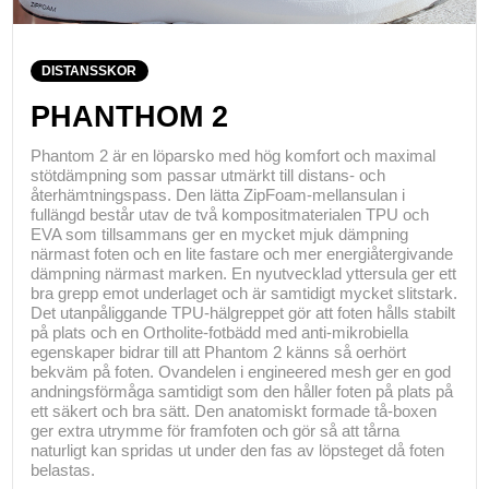
DISTANSSKOR
PHANTHOM 2
Phantom 2 är en löparsko med hög komfort och maximal
stötdämpning som passar utmärkt till distans- och
återhämtningspass. Den lätta ZipFoam-mellansulan i
fullängd består utav de två kompositmaterialen TPU och
EVA som tillsammans ger en mycket mjuk dämpning
närmast foten och en lite fastare och mer energiåtergivande
dämpning närmast marken. En nyutvecklad yttersula ger ett
bra grepp emot underlaget och är samtidigt mycket slitstark.
Det utanpåliggande TPU-hälgreppet gör att foten hålls stabilt
på plats och en Ortholite-fotbädd med anti-mikrobiella
egenskaper bidrar till att Phantom 2 känns så oerhört
bekväm på foten. Ovandelen i engineered mesh ger en god
andningsförmåga samtidigt som den håller foten på plats på
ett säkert och bra sätt. Den anatomiskt formade tå-boxen
ger extra utrymme för framfoten och gör så att tårna
naturligt kan spridas ut under den fas av löpsteget då foten
belastas.