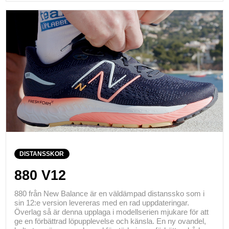
DISTANSSKOR
880 V12
880 från New Balance är en väldämpad distanssko som i
sin 12:e version levereras med en rad uppdateringar.
Överlag så är denna upplaga i modellserien mjukare för att
ge en förbättrad löpupplevelse och känsla. En ny ovandel,