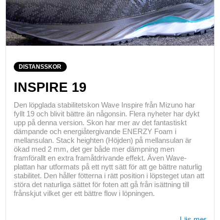
DISTANSSKOR
INSPIRE 19
Den löpglada stabilitetskon Wave Inspire från Mizuno har
fyllt 19 och blivit bättre än någonsin. Flera nyheter har dykt
upp på denna version. Skon har mer av det fantastiskt
dämpande och energiåtergivande ENERZY Foam i
mellansulan. Stack heighten (Höjden) på mellansulan är
ökad med 2 mm, det ger både mer dämpning men
framförallt en extra framåtdrivande effekt. Även Wave-
plattan har utformats på ett nytt sätt för att ge bättre naturlig
stabilitet. Den håller fötterna i rätt position i löpsteget utan att
störa det naturliga sättet för foten att gå från isättning till
frånskjut vilket ger ett bättre flow i löpningen.
Läs mer