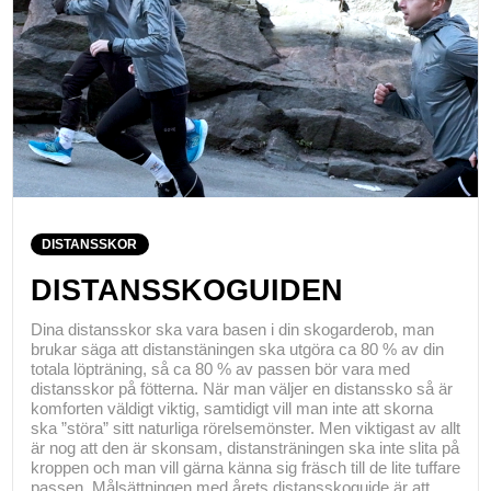
DISTANSSKOR
DISTANSSKOGUIDEN
Dina distansskor ska vara basen i din skogarderob, man
brukar säga att distanstäningen ska utgöra ca 80 % av din
totala löpträning, så ca 80 % av passen bör vara med
distansskor på fötterna. När man väljer en distanssko så är
komforten väldigt viktig, samtidigt vill man inte att skorna
ska ”störa” sitt naturliga rörelsemönster. Men viktigast av allt
är nog att den är skonsam, distansträningen ska inte slita på
kroppen och man vill gärna känna sig fräsch till de lite tuffare
passen. Målsättningen med årets distansskoguide är att