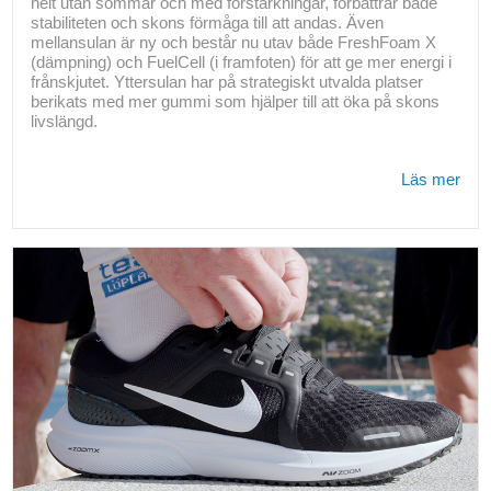
helt utan sömmar och med förstärkningar, förbättrar både
stabiliteten och skons förmåga till att andas. Även
mellansulan är ny och består nu utav både FreshFoam X
(dämpning) och FuelCell (i framfoten) för att ge mer energi i
frånskjutet. Yttersulan har på strategiskt utvalda platser
berikats med mer gummi som hjälper till att öka på skons
livslängd.
Läs mer