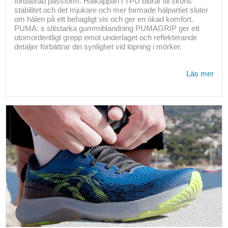
förbättrad passform. Hälkappan i TPU bidrar till skons
stabilitet och det mjukare och mer formade hälpartiet sluter
om hälen på ett behagligt vis och ger en ökad komfort.
PUMA: s slitstarka gummiblandning PUMAGRIP ger ett
utomordentligt grepp emot underlaget och reflekterande
detaljer förbättrar din synlighet vid löpning i mörker.
Läs mer