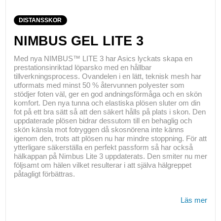
DISTANSSKOR
NIMBUS GEL LITE 3
Med nya NIMBUS™ LITE 3 har Asics lyckats skapa en
prestationsinriktad löparsko med en hållbar
tillverkningsprocess. Ovandelen i en lätt, teknisk mesh har
utformats med minst 50 % återvunnen polyester som
stödjer foten väl, ger en god andningsförmåga och en skön
komfort. Den nya tunna och elastiska plösen sluter om din
fot på ett bra sätt så att den säkert hålls på plats i skon. Den
uppdaterade plösen bidrar dessutom till en behaglig och
skön känsla mot fotryggen då skosnörena inte känns
igenom den, trots att plösen nu har mindre stoppning. För att
ytterligare säkerställa en perfekt passform så har också
hälkappan på Nimbus Lite 3 uppdaterats. Den smiter nu mer
följsamt om hälen vilket resulterar i att själva hälgreppet
påtagligt förbättras.
Läs mer