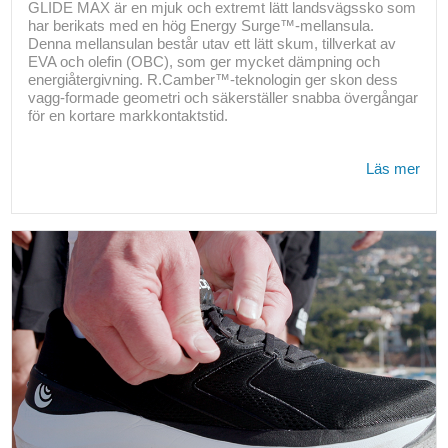
GLIDE MAX är en mjuk och extremt lätt landsvägssko som
har berikats med en hög Energy Surge™-mellansula.
Denna mellansulan består utav ett lätt skum, tillverkat av
EVA och olefin (OBC), som ger mycket dämpning och
energiåtergivning. R.Camber™-teknologin ger skon dess
vagg-formade geometri och säkerställer snabba övergångar
för en kortare markkontaktstid.
Läs mer