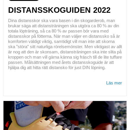
DISTANSSKOGUIDEN 2022
Dina distansskor ska vara basen i din skogarderob, man
brukar säga att distansträningen ska utgöra ca 80 % av din
totala löpträning, så ca 80 % av passen bör vara med
distansskor på fötterna. När man väljer en distanssko så är
komforten väldigt viktig, samtidigt vill man inte att skorna
ska ”störa” sitt naturliga rörelsemönster. Men viktigast av allt
är nog att den är skonsam, distansträningen ska inte slita på
kroppen och man vill gärna känna sig fräsch till de lite tuffare
passen. Målsättningen med årets distansskoguide är att
hjälpa dig att hitta rätt distansko för just DIN löpning.
Läs mer