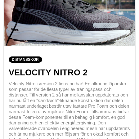
DISTANSSKOR
VELOCITY NITRO 2
Velocity Nitro i version 2 finns nu här! En allround löparsko
som passar för de flesta typer av träningspass och
distanser. Till version 2 så har mellansulan uppdaterats och
har nu fått en "sandwich"-liknande konstruktion där delen
närmast underlaget består utav fastare Pro Foam och delen
närmast foten utav mjukare Nitro Foam. Tillsammans bidrar
dessa Foam-komponenter till en behaglig komfort, en god
dämpning och en effektiv energiåtergivning. Den
välventilerade ovandelen i engineered mesh har uppdaterats
och är nu mjukare och mer följsam för en ökad komfort och