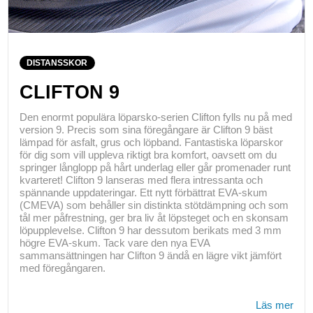
DISTANSSKOR
CLIFTON 9
Den enormt populära löparsko-serien Clifton fylls nu på med
version 9. Precis som sina föregångare är Clifton 9 bäst
lämpad för asfalt, grus och löpband. Fantastiska löparskor
för dig som vill uppleva riktigt bra komfort, oavsett om du
springer långlopp på hårt underlag eller går promenader runt
kvarteret! Clifton 9 lanseras med flera intressanta och
spännande uppdateringar. Ett nytt förbättrat EVA-skum
(CMEVA) som behåller sin distinkta stötdämpning och som
tål mer påfrestning, ger bra liv åt löpsteget och en skonsam
löpupplevelse. Clifton 9 har dessutom berikats med 3 mm
högre EVA-skum. Tack vare den nya EVA
sammansättningen har Clifton 9 ändå en lägre vikt jämfört
med föregångaren.
Läs mer