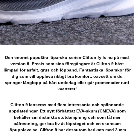
Den enormt populära löparsko-serien Clifton fylls nu på med
version 9. Precis som sina föregångare är Clifton 9 bäst
lämpad för asfalt, grus och löpband. Fantastiska löparskor för
dig som vill uppleva riktigt bra komfort, oavsett om du
springer långlopp på hårt underlag eller går promenader runt
kvarteret!
Clifton 9 lanseras med flera intressanta och spännande
uppdateringar. Ett nytt förbättrat EVA-skum (CMEVA) som
behåller sin distinkta stötdämpning och som tål mer
påfrestning, ger bra liv åt löpsteget och en skonsam
löpupplevelse. Clifton 9 har dessutom berikats med 3 mm