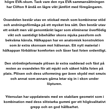
högre EVA-skum. Tack vare den nya EVA sammansättningen
har Clifton 9 ändå en lägre vikt jämfört med föregångaren.
Ovandelen består utav en stickad mesh som kombinerar stöd
och andningsförmåga på ett mycket bra sätt. Den består utav
ett enkelt men väl genomtänkt lager som eliminerar överflödig
vikt och samtidigt bibehåller skons mjuka passform och
bekväma känsla. Hälkappan har en anatomisk konstruktion
som är extra skonsam mot hälsenan. Ett nytt material i
hälkappan förbättrar komforten och låser fast foten ordentligt.
Den strömlinjeformade plösen är extra vadderad och fäst på
resten av ovandelen för att mjukt och säkert hålla foten på
plats. Plösen och dess utformning ger även skydd mot smuts
och annat som annars gärna letar sig in i skon under
löpturen.
Yttersulan har uppdaterats med en stabilare geometri som i
kombination med dess slitstarka gummi ger ett högkvalitativt
grepp och en god hållbarhet.