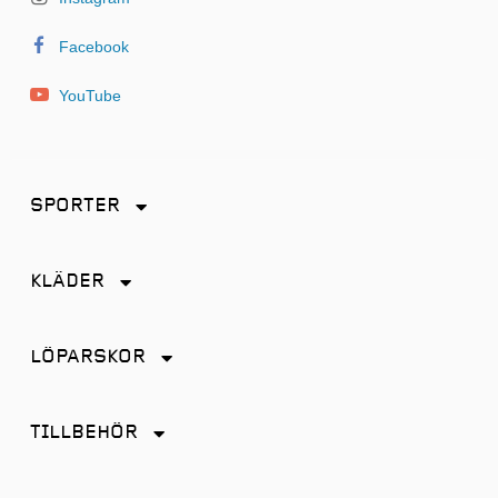
Facebook
YouTube
SPORTER
Friidrott
KLÄDER
Löpning
Accessoarer
Terränglöpning
LÖPARSKOR
Byxor
Distans
Jackor
TILLBEHÖR
Friidrott
Kjol
Antiskav
Promenad