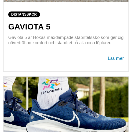
DISTANSSKOR
GAVIOTA 5
Gaviota 5 är Hokas maxdämpade stabilitetssko som ger dig
oöverträffad komfort och stabilitet på alla dina löpturer.
Läs mer