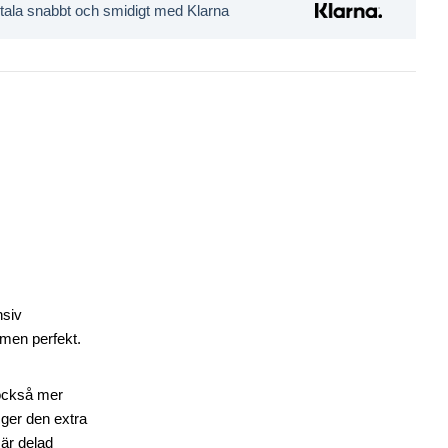
tala snabbt och smidigt med Klarna
nsiv
rmen perfekt.
 också mer
 ger den extra
 är delad