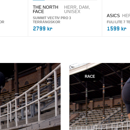
THE NORTH
HERR, DAM,
FACE
UNISEX
ASICS
HER
SUMMIT VECTIV PRO 3
OR
TERRÄNGSKOR
FULI LITE 7
2799 kr
1599 kr
RACE