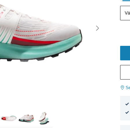
Vä
Se