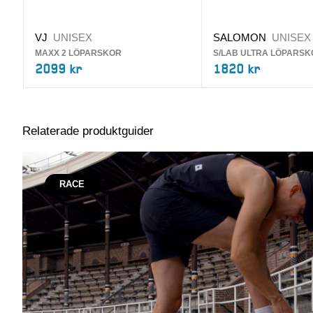
VJ
UNISEX
SALOMON
UNISEX
MAXX 2 LÖPARSKOR
S/LAB ULTRA LÖPARSK
2099 kr
1820 kr
Relaterade produktguider
RACE