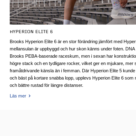
HYPERION ELITE 6
Brooks Hyperion Elite 6 är en stor förändring jämfört med Hyperion
mellansulan är uppbyggd och hur skon känns under foten. DN
Brooks PEBA-baserade raceskum, men i sexan har konstrukti
högre stack och en tydligare rocker, vilket ger en mjukare, me
framåtdrivande känsla än i femman. Där Hyperion Elite 5 kund
och bäst på kortare snabba lopp, upplevs Hyperion Elite 6 som 
och bättre rustad för längre distanser.
Läs mer