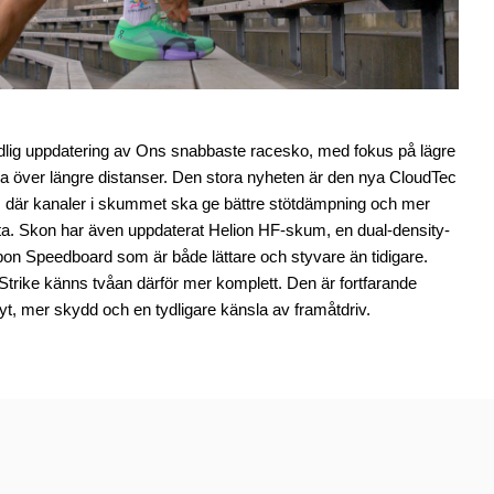
dlig uppdatering av Ons snabbaste racesko, med fokus på lägre
sla över längre distanser. Den stora nyheten är den nya CloudTec
, där kanaler i skummet ska ge bättre stötdämpning och mer
ötta. Skon har även uppdaterat Helion HF-skum, en dual-density-
bon Speedboard som är både lättare och styvare än tidigare.
trike känns tvåan därför mer komplett. Den är fortfarande
lyt, mer skydd och en tydligare känsla av framåtdriv.