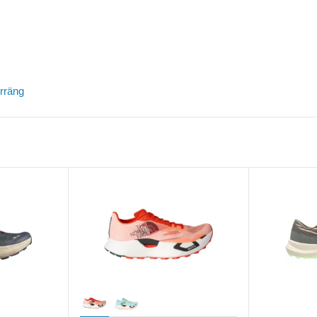
rräng