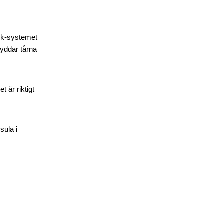
.
ock-systemet
kyddar tårna
 är riktigt
sula i