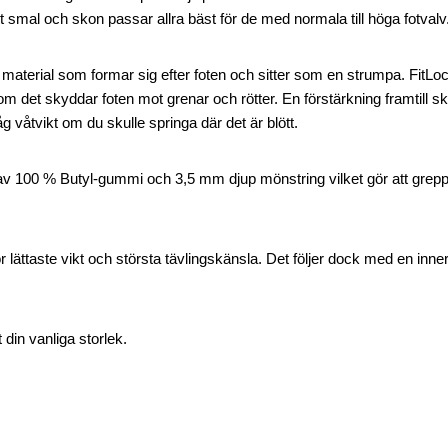
tigt smal och skon passar allra bäst för de med normala till höga fotvalv
t material som formar sig efter foten och sitter som en strumpa. FitL
som det skyddar foten mot grenar och rötter. En förstärkning framtill s
g våtvikt om du skulle springa där det är blött.
 100 % Butyl-gummi och 3,5 mm djup mönstring vilket gör att greppet
r lättaste vikt och största tävlingskänsla. Det följer dock med en inner
 din vanliga storlek.