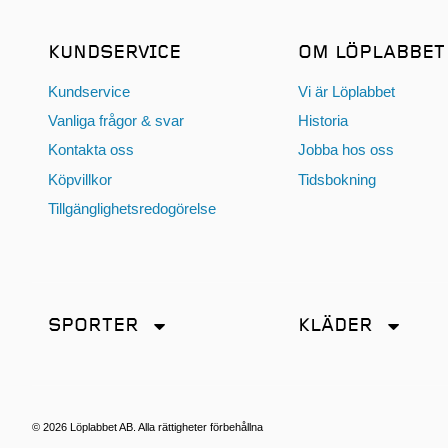
KUNDSERVICE
OM LÖPLABBET
Kundservice
Vi är Löplabbet
Vanliga frågor & svar
Historia
Kontakta oss
Jobba hos oss
Köpvillkor
Tidsbokning
Tillgänglighetsredogörelse
SPORTER
KLÄDER
Friidrott
Accessoarer
Löpning
Byxor
Terränglöpning
Jackor
© 2026 Löplabbet AB. Alla rättigheter förbehållna