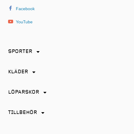
Facebook
YouTube
SPORTER
Friidrott
KLÄDER
Löpning
Accessoarer
Terränglöpning
LÖPARSKOR
Byxor
Distans
Jackor
TILLBEHÖR
Friidrott
Kjol
Antiskav
Promenad
Linnen