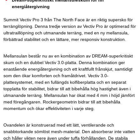
Dream-superkritiskt mellansuleskum för fin
energiåtergivning
Summit Vectiv Pro 3 från The North Face är en riktig supersko för
terränglöpning. Denna tredje version av Vectiv Pro är optimerad för
ultratraillöpning och utmanande terräng, med en ny mellansula,
förbättrad stabilitet och en lättare, mer responsiv konstruktion.
Mellansulan består nu av en kombination av DREAM-superkritiskt
skum och en dubbel Vectiv 3.0-platta. Denna kombination ger
enastående energiåtergivning och ett kraftfullt frånskjut, samtidigt
som den ökar komforten och framåtdrivet. Vectiv 3.0-
plattesystemet, med en fullängds kolfiberplatta och en separat
topplatta för stabilitet, bidrar till att bibehålla hög hastighet även i
utmanande terräng. Mellansulan har ökat med 4 mm i höjd jämfört
med föregångaren. Rockergeometrin bidrar till att bibehålla
momentum och ökar effektiviteten i varje steg.
Ovandelen är konstruerad med ett lätt, ventilerande och
snabbtorkande sömlöst mesh-material. Den absorberar inte vatten
och håller vikten nere även under tuffa förhållanden. De stabila