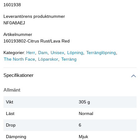
1601938
Leverantörens produktnummer
NF0A8AEJ
Artikelnummer
160193802-Citrus Rust/Lava Red
Kategorier:
Herr
Dam
Unisex
Löpning
Terränglöpning
The North Face
Löparskor
Terräng
Specifikationer
Allmänt
Vikt
305 g
Läst
Normal
Drop
6
Dämpning
Mjuk