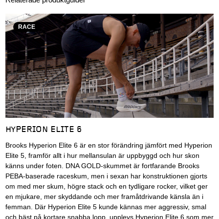
RACE
HYPERION ELITE 6
Brooks Hyperion Elite 6 är en stor förändring jämfört med Hyperion
Elite 5, framför allt i hur mellansulan är uppbyggd och hur skon
känns under foten. DNA GOLD-skummet är fortfarande Brooks
PEBA-baserade raceskum, men i sexan har konstruktionen gjorts
om med mer skum, högre stack och en tydligare rocker, vilket ger
en mjukare, mer skyddande och mer framåtdrivande känsla än i
femman. Där Hyperion Elite 5 kunde kännas mer aggressiv, smal
och bäst på kortare snabba lopp, upplevs Hyperion Elite 6 som mer