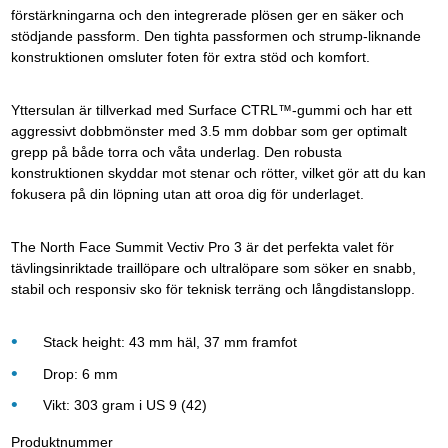
förstärkningarna och den integrerade plösen ger en säker och
stödjande passform. Den tighta passformen och strump-liknande
konstruktionen omsluter foten för extra stöd och komfort.
Yttersulan är tillverkad med Surface CTRL™-gummi och har ett
aggressivt dobbmönster med 3.5 mm dobbar som ger optimalt
grepp på både torra och våta underlag. Den robusta
konstruktionen skyddar mot stenar och rötter, vilket gör att du kan
fokusera på din löpning utan att oroa dig för underlaget.
The North Face Summit Vectiv Pro 3 är det perfekta valet för
tävlingsinriktade traillöpare och ultralöpare som söker en snabb,
stabil och responsiv sko för teknisk terräng och långdistanslopp.
Stack height: 43 mm häl, 37 mm framfot
Drop: 6 mm
Vikt: 303 gram i US 9 (42)
Produktnummer