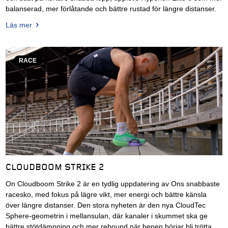
balanserad, mer förlåtande och bättre rustad för längre distanser.
Läs mer
RACE
CLOUDBOOM STRIKE 2
On Cloudboom Strike 2 är en tydlig uppdatering av Ons snabbaste
racesko, med fokus på lägre vikt, mer energi och bättre känsla
över längre distanser. Den stora nyheten är den nya CloudTec
Sphere-geometrin i mellansulan, där kanaler i skummet ska ge
bättre stötdämpning och mer rebound när benen börjar bli trötta.