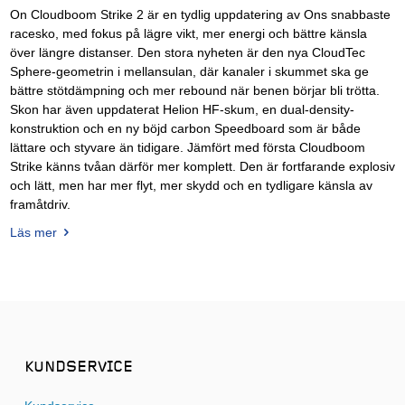
On Cloudboom Strike 2 är en tydlig uppdatering av Ons snabbaste
racesko, med fokus på lägre vikt, mer energi och bättre känsla
över längre distanser. Den stora nyheten är den nya CloudTec
Sphere-geometrin i mellansulan, där kanaler i skummet ska ge
bättre stötdämpning och mer rebound när benen börjar bli trötta.
Skon har även uppdaterat Helion HF-skum, en dual-density-
konstruktion och en ny böjd carbon Speedboard som är både
lättare och styvare än tidigare. Jämfört med första Cloudboom
Strike känns tvåan därför mer komplett. Den är fortfarande explosiv
och lätt, men har mer flyt, mer skydd och en tydligare känsla av
framåtdriv.
Läs mer
KUNDSERVICE