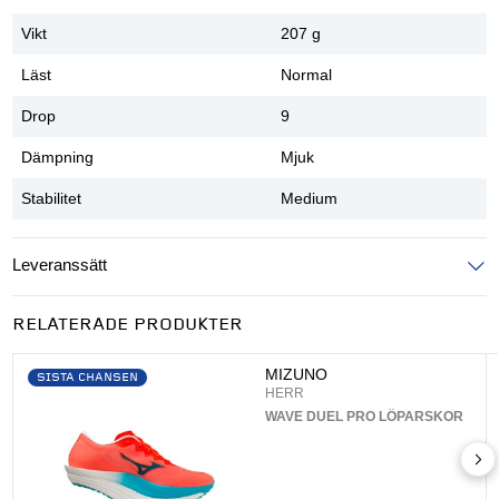
Vikt
207 g
Läst
Normal
Drop
9
Dämpning
Mjuk
Stabilitet
Medium
Leveranssätt
Ange postnummer för att se leveranssätt
RELATERADE PRODUKTER
UPPDATERA
MIZUNO
SISTA CHANSEN
HERR
WAVE DUEL PRO LÖPARSKOR