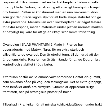
responsivt. Tillsammans med en hel kolfiberplatta Salomon kallar
Energy Blade Carbon, ger skon dig ett snärtigt frånskjut och rejält
driv framåt. Plattan är konstruerad med en unik vävkonstruktion
som gör den precis lagom styv för att både skapa stabilitet och ge
extra prestanda. Mellansulan ovan kolfiberplattan är något fastare
för extra respons, medan materialet under plattan närmast marken
är betydligt mjukare för att ge en riktigt skonsamm fotisättning.
Ovandelen i S/LAB PHANTASM 2 Made in France har
uppgraderats med Matryx-fibrer, för en extra stark och
välventilerande ovandel. Den är otroligt tunn, till den grad att den
är genomskinlig. Passformen är åtsmitande för att ge löparen bra
kontroll och stabilitet i höga farter.
Yttersulan består av Salomons välrenomerade ContaGrip-gummi,
som används både på väg- och terrängskor. Det är extra greppigt,
men behåller ändå bra slitstyrka. Gummit är applicerad rikligt i
framfoten, och på strategiska platser på hälen.
Tillverkad i Frankrike, för att minska koldioxidutsläppen under frakt