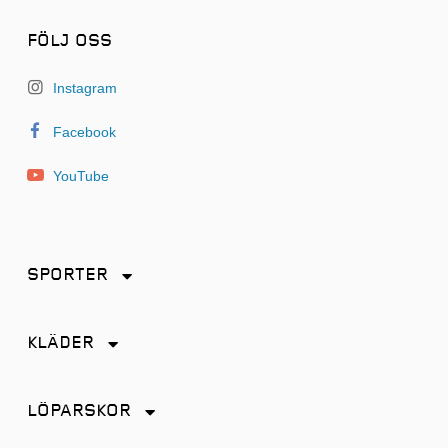
FÖLJ OSS
Instagram
Facebook
YouTube
SPORTER
Friidrott
KLÄDER
Löpning
Accessoarer
Terränglöpning
LÖPARSKOR
Byxor