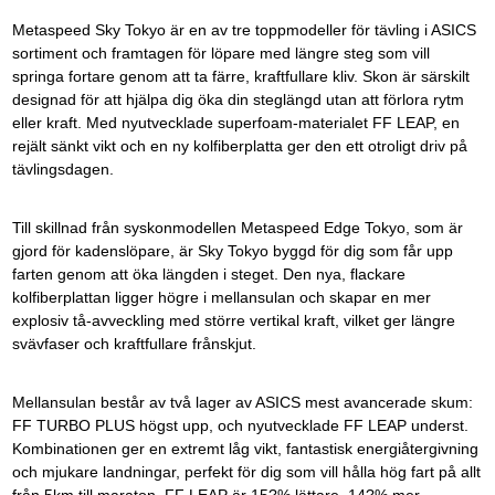
Metaspeed Sky Tokyo är en av tre toppmodeller för tävling i ASICS
sortiment och framtagen för löpare med längre steg som vill
springa fortare genom att ta färre, kraftfullare kliv. Skon är särskilt
designad för att hjälpa dig öka din steglängd utan att förlora rytm
eller kraft. Med nyutvecklade superfoam-materialet FF LEAP, en
rejält sänkt vikt och en ny kolfiberplatta ger den ett otroligt driv på
tävlingsdagen.
Till skillnad från syskonmodellen Metaspeed Edge Tokyo, som är
gjord för kadenslöpare, är Sky Tokyo byggd för dig som får upp
farten genom att öka längden i steget. Den nya, flackare
kolfiberplattan ligger högre i mellansulan och skapar en mer
explosiv tå-avveckling med större vertikal kraft, vilket ger längre
svävfaser och kraftfullare frånskjut.
Mellansulan består av två lager av ASICS mest avancerade skum:
FF TURBO PLUS högst upp, och nyutvecklade FF LEAP underst.
Kombinationen ger en extremt låg vikt, fantastisk energiåtergivning
och mjukare landningar, perfekt för dig som vill hålla hög fart på allt