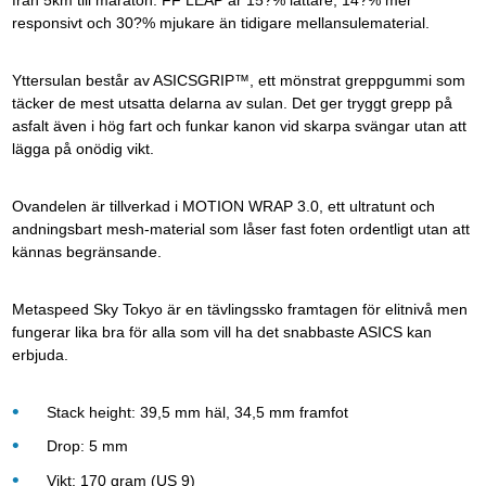
från 5km till maraton. FF LEAP är 15?% lättare, 14?% mer
responsivt och 30?% mjukare än tidigare mellansulematerial.
Yttersulan består av ASICSGRIP™, ett mönstrat greppgummi som
täcker de mest utsatta delarna av sulan. Det ger tryggt grepp på
asfalt även i hög fart och funkar kanon vid skarpa svängar utan att
lägga på onödig vikt.
Ovandelen är tillverkad i MOTION WRAP 3.0, ett ultratunt och
andningsbart mesh-material som låser fast foten ordentligt utan att
kännas begränsande.
Metaspeed Sky Tokyo är en tävlingssko framtagen för elitnivå men
fungerar lika bra för alla som vill ha det snabbaste ASICS kan
erbjuda.
Stack height: 39,5 mm häl, 34,5 mm framfot
Drop: 5 mm
Vikt: 170 gram (US 9)