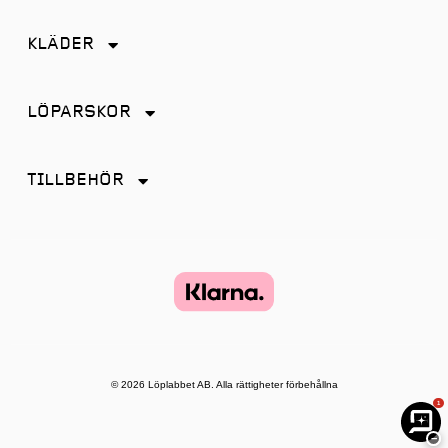
Friidrott
KLÄDER
Löpning
Accessoarer
Terränglöpning
LÖPARSKOR
Byxor
Distans
Jackor
TILLBEHÖR
Friidrott
Kjol
Antiskav
Promenad
Linnen
Energi & Sportdryck
Tempo
Shorts
Glasögon
Terräng
Strumpor
Hörlurar
Återhämtning
Tights
Klockor och tillbehör
© 2026 Löplabbet AB. Alla rättigheter förbehållna
T-shirt & Toppar
1
Lampor
Underkläder
−