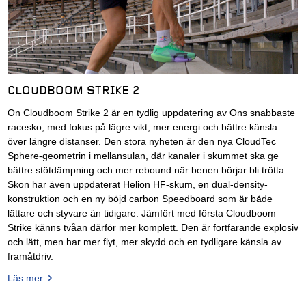
CLOUDBOOM STRIKE 2
On Cloudboom Strike 2 är en tydlig uppdatering av Ons snabbaste
racesko, med fokus på lägre vikt, mer energi och bättre känsla
över längre distanser. Den stora nyheten är den nya CloudTec
Sphere-geometrin i mellansulan, där kanaler i skummet ska ge
bättre stötdämpning och mer rebound när benen börjar bli trötta.
Skon har även uppdaterat Helion HF-skum, en dual-density-
konstruktion och en ny böjd carbon Speedboard som är både
lättare och styvare än tidigare. Jämfört med första Cloudboom
Strike känns tvåan därför mer komplett. Den är fortfarande explosiv
och lätt, men har mer flyt, mer skydd och en tydligare känsla av
framåtdriv.
Läs mer