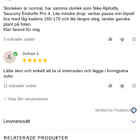
Storleken är normal, har samma storlek som Nike Alphafly,
Saucony Endorfin Pro 4. Lite mindre drop, verkar passa min löpstil
bra med låg kadens 160-170 och lite längre steg, landar ganska
plant på foten.
Klar favorit för mig.
3 månader sedan
Johan L
JL
Lätta skor och enkelt att ta ut innersulan och lägga i formgjutna
sulor.
11 månader sedan
Visa fler recensioner
Verified by Trustvoice
Leveranssätt
Ange postnummer för att se leveranssätt
RELATERADE PRODUKTER