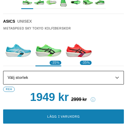
ASICS
UNISEX
METASPEED SKY TOKYO KOLFIBERSKOR
-35%
-35%
Välj storlek
REA
1949
kr
2999
kr
LÄGG I VARUKORG