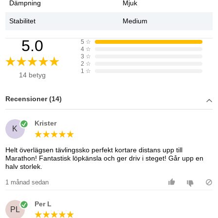
Dämpning
Mjuk
Stabilitet
Medium
5.0
5
☆
4
☆
3
☆
2
☆
1
☆
14 betyg
Recensioner (14)
Krister
K
Helt överlägsen tävlingssko perfekt kortare distans upp till
Marathon! Fantastisk löpkänsla och ger driv i steget! Går upp en
halv storlek.
1 månad sedan
Per L
PL