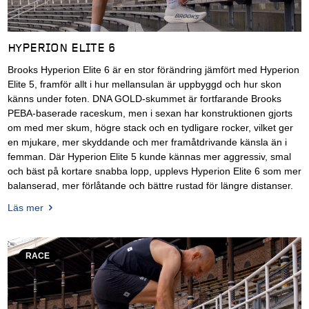
HYPERION ELITE 6
Brooks Hyperion Elite 6 är en stor förändring jämfört med Hyperion
Elite 5, framför allt i hur mellansulan är uppbyggd och hur skon
känns under foten. DNA GOLD-skummet är fortfarande Brooks
PEBA-baserade raceskum, men i sexan har konstruktionen gjorts
om med mer skum, högre stack och en tydligare rocker, vilket ger
en mjukare, mer skyddande och mer framåtdrivande känsla än i
femman. Där Hyperion Elite 5 kunde kännas mer aggressiv, smal
och bäst på kortare snabba lopp, upplevs Hyperion Elite 6 som mer
balanserad, mer förlåtande och bättre rustad för längre distanser.
Läs mer
RACE