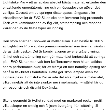
Lightstrike Pro – ett av adidas absolut bästa material, erbjuder den
enastående energiåtergivning och en löpupplevelse utöver det
vanliga. Oavsett om du springer distanspass, långpass eller
tröskelintervaller är EVO SL en sko som levererar hög prestanda.
Tack vare kombinationen av låg vikt, stötdämpning och respons
klarar den av de flesta typer av löpning.
Den stora stjärnan i showen är mellansulan. Den består till 100 %
av Lightstrike Pro – adidas premium-material som även används i
deras tävlingsskor. Det är kombinationen av energiåtergivning,
lätthet och stötdämpning som gör materialet fantastiskt att springa
på. I EVO SL har man valt bort kolfiberstavar man hittar i adidas
andra performance-skor, för att främja ett mer naturligt löpsteg och
behålla flexibilitet i framfoten. Detta gör skon lämpad även för
lugnare pass. Lightstrike Pro är inte det allra mjukaste materialet,
vilket innebär att du inte sjunker ner i mellansulan – istället får du
en responsiv och distinkt löpkänsla.
Skons geometri är tydligt rundad med en markerad rocker-profil,
vilket skapar en smidig och följsam övergång från isättning till