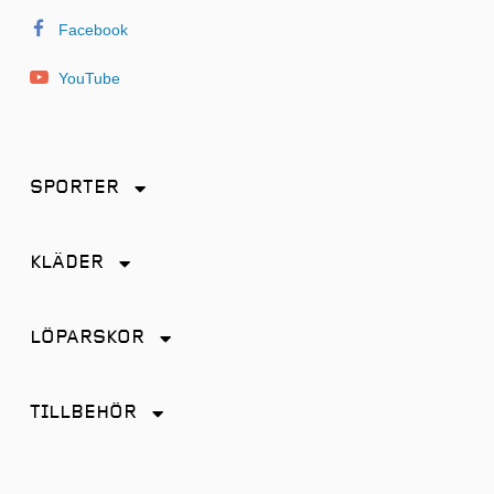
Facebook
YouTube
SPORTER
Friidrott
KLÄDER
Löpning
Accessoarer
Terränglöpning
LÖPARSKOR
Byxor
Distans
Jackor
TILLBEHÖR
Friidrott
Kjol
Antiskav
Promenad
Linnen