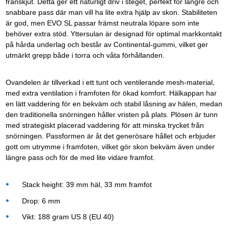
frånskjut. Detta ger ett naturligt driv i steget, perfekt för längre och
snabbare pass där man vill ha lite extra hjälp av skon. Stabiliteten
är god, men EVO SL passar främst neutrala löpare som inte
behöver extra stöd. Yttersulan är designad för optimal markkontakt
på hårda underlag och består av Continental-gummi, vilket ger
utmärkt grepp både i torra och våta förhållanden.
Ovandelen är tillverkad i ett tunt och ventilerande mesh-material,
med extra ventilation i framfoten för ökad komfort. Hälkappan har
en lätt vaddering för en bekväm och stabil låsning av hälen, medan
den traditionella snörningen håller vristen på plats. Plösen är tunn
med strategiskt placerad vaddering för att minska trycket från
snörningen. Passformen är åt det generösare hållet och erbjuder
gott om utrymme i framfoten, vilket gör skon bekväm även under
längre pass och för de med lite vidare framfot.
Stack height: 39 mm häl, 33 mm framfot
Drop: 6 mm
Vikt: 188 gram US 8 (EU 40)