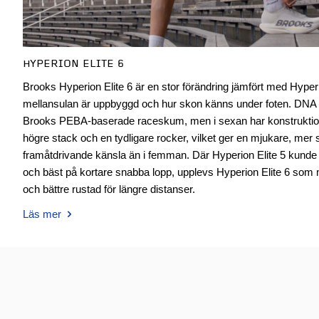
HYPERION ELITE 6
Brooks Hyperion Elite 6 är en stor förändring jämfört med Hyperion
mellansulan är uppbyggd och hur skon känns under foten. DN
Brooks PEBA-baserade raceskum, men i sexan har konstrukti
högre stack och en tydligare rocker, vilket ger en mjukare, me
framåtdrivande känsla än i femman. Där Hyperion Elite 5 kund
och bäst på kortare snabba lopp, upplevs Hyperion Elite 6 som 
och bättre rustad för längre distanser.
Läs mer