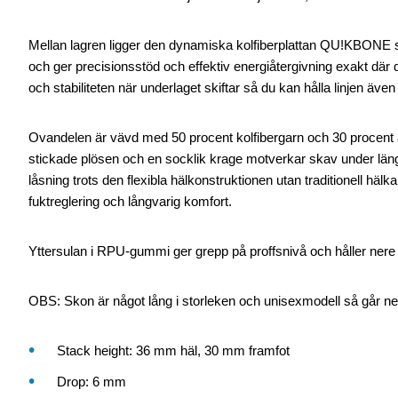
Mellan lagren ligger den dynamiska kolfiberplattan QU!KBONE so
och ger precisionsstöd och effektiv energiåtergivning exakt där
och stabiliteten när underlaget skiftar så du kan hålla linjen även
Ovandelen är vävd med 50 procent kolfibergarn och 30 procent åt
stickade plösen och en socklik krage motverkar skav under lä
låsning trots den flexibla hälkonstruktionen utan traditionell hä
fuktreglering och långvarig komfort.
Yttersulan i RPU-gummi ger grepp på proffsnivå och håller nere v
OBS: Skon är något lång i storleken och unisexmodell så går ner
Stack height: 36 mm häl, 30 mm framfot
Drop: 6 mm