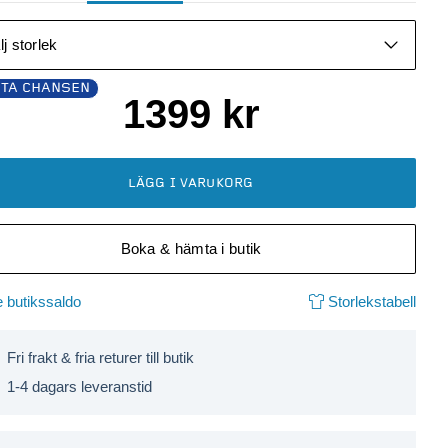
lj storlek
STA CHANSEN
1399
kr
LÄGG I VARUKORG
Boka & hämta i butik
 butikssaldo
Storlekstabell
Fri frakt & fria returer till butik
1-4 dagars leveranstid