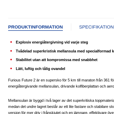
PRODUKTINFORMATION
SPECIFIKATIO
Explosiv energiåtergivning vid varje steg
Tvådelad superkristisk mellansula med specialformad ko
Stabilitet utan att kompromissa med snabbhet
Lätt, luftig och tålig ovandel
Furious Future 2 är en supersko för 5 km till maraton från 361 fö
energiåtergivande mellansulan, drivande kolfiberplattan och ae
Mellansulan är byggd i två lager av det superkritiska toppmate
medan det undre lagret består av ett lite fastare och stabilare 
version för mer driv i frånskjutet och en jämnare, effektivare överg