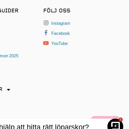
GUIDER
FÖLJ OSS
Instagram
Facebook
YouTube
omon 2025
R
dryck
1
älp att hitta rätt löparskor?