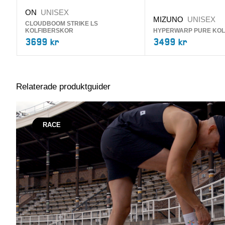
ON
UNISEX
MIZUNO
UNISEX
CLOUDBOOM STRIKE LS
KOLFIBERSKOR
HYPERWARP PURE KOL
3699 kr
3499 kr
Relaterade produktguider
RACE