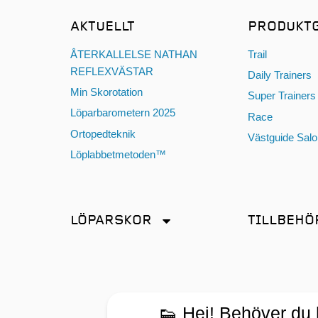
AKTUELLT
PRODUKT
ÅTERKALLELSE NATHAN
Trail
REFLEXVÄSTAR
Daily Trainers
Min Skorotation
Super Trainers
Löparbarometern 2025
Race
Ortopedteknik
Västguide Sal
Löplabbetmetoden™
LÖPARSKOR
TILLBEHÖ
Distans
Antiskav
Friidrott
Energi & Sport
Promenad
Glasögon
👟 Hej! Behöver du hj
Tempo
Hörlurar