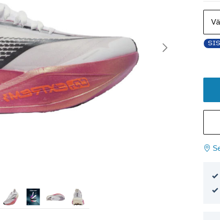
Vä
SI
Se