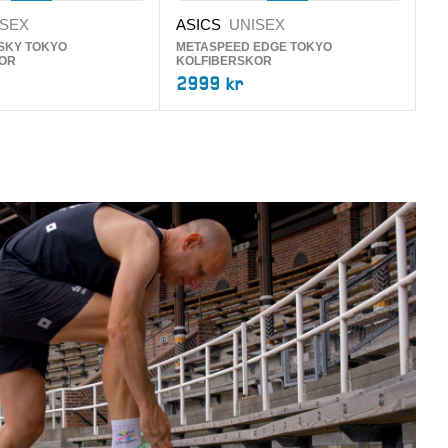
ISEX
ASICS
UNISEX
A
SKY TOKYO
METASPEED EDGE TOKYO
KOR
KOLFIBERSKOR
ME
2999 kr
3