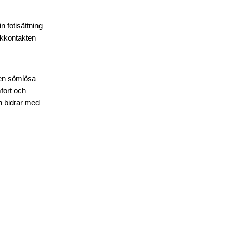
 fotisättning
rkkontakten
Den sömlösa
fort och
ch bidrar med