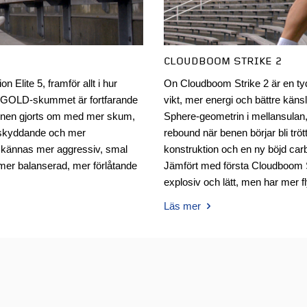
CLOUDBOOM STRIKE 2
 Elite 5, framför allt i hur
On Cloudboom Strike 2 är en ty
A GOLD-skummet är fortfarande
vikt, mer energi och bättre kän
onen gjorts om med mer skum,
Sphere-geometrin i mellansulan
r skyddande och mer
rebound när benen börjar bli tr
e kännas mer aggressiv, smal
konstruktion och en ny böjd car
mer balanserad, mer förlåtande
Jämfört med första Cloudboom S
explosiv och lätt, men har mer f
Läs mer