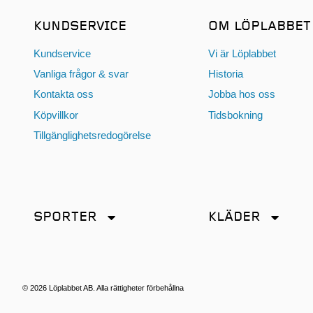
KUNDSERVICE
OM LÖPLABBET
Kundservice
Vi är Löplabbet
Vanliga frågor & svar
Historia
Kontakta oss
Jobba hos oss
Köpvillkor
Tidsbokning
Tillgänglighetsredogörelse
SPORTER
KLÄDER
Friidrott
Accessoarer
Löpning
Byxor
Terränglöpning
Jackor
© 2026 Löplabbet AB. Alla rättigheter förbehållna
Kjol