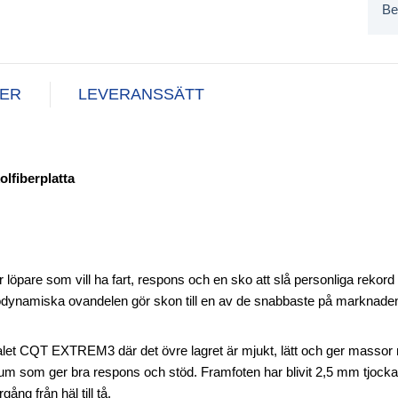
Be
NER
LEVERANSSÄTT
lfiberplatta
r löpare som vill ha fart, respons och en sko att slå personliga rekord
rodynamiska ovandelen gör skon till en av de snabbaste på marknade
rialet CQT EXTREM3 där det övre lagret är mjukt, lätt och ger masso
skum som ger bra respons och stöd. Framfoten har blivit 2,5 mm tjocka
ång från häl till tå.