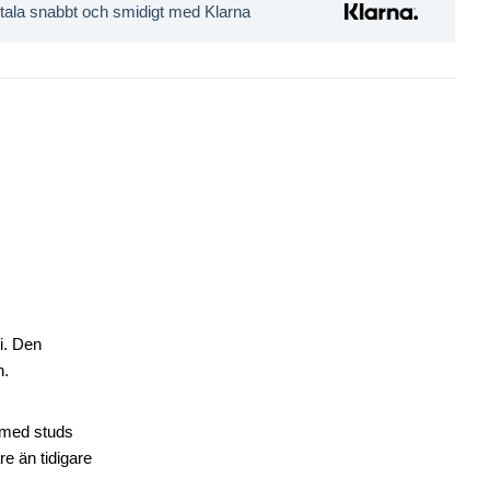
tala snabbt och smidigt med Klarna
 i. Den
n.
r med studs
re än tidigare