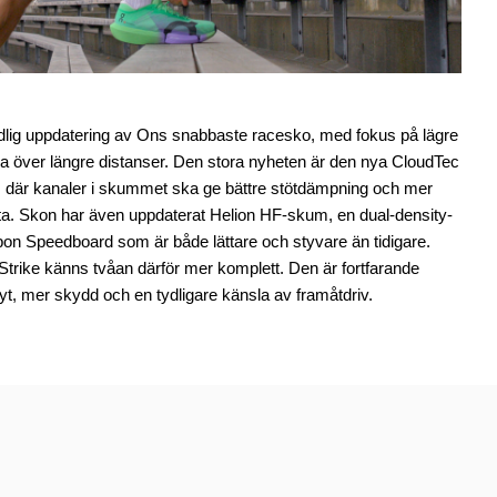
dlig uppdatering av Ons snabbaste racesko, med fokus på lägre
sla över längre distanser. Den stora nyheten är den nya CloudTec
, där kanaler i skummet ska ge bättre stötdämpning och mer
ötta. Skon har även uppdaterat Helion HF-skum, en dual-density-
bon Speedboard som är både lättare och styvare än tidigare.
trike känns tvåan därför mer komplett. Den är fortfarande
lyt, mer skydd och en tydligare känsla av framåtdriv.