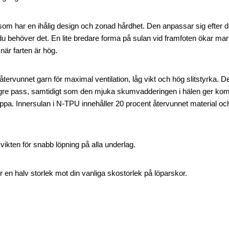
m har en ihålig design och zonad hårdhet. Den anpassar sig efter din
 du behöver det. En lite bredare forma på sulan vid framfoten ökar ma
 när farten är hög.
ervunnet garn för maximal ventilation, låg vikt och hög slitstyrka. 
ngre pass, samtidigt som den mjuka skumvadderingen i hälen ger kom
lkappa. Innersulan i N-TPU innehåller 20 procent återvunnet material o
ikten för snabb löpning på alla underlag.
 en halv storlek mot din vanliga skostorlek på löparskor.