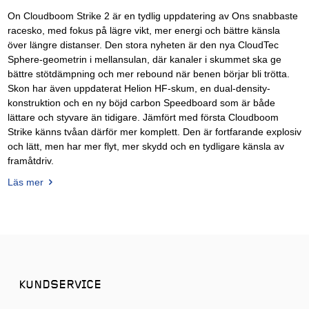
On Cloudboom Strike 2 är en tydlig uppdatering av Ons snabbaste
racesko, med fokus på lägre vikt, mer energi och bättre känsla
över längre distanser. Den stora nyheten är den nya CloudTec
Sphere-geometrin i mellansulan, där kanaler i skummet ska ge
bättre stötdämpning och mer rebound när benen börjar bli trötta.
Skon har även uppdaterat Helion HF-skum, en dual-density-
konstruktion och en ny böjd carbon Speedboard som är både
lättare och styvare än tidigare. Jämfört med första Cloudboom
Strike känns tvåan därför mer komplett. Den är fortfarande explosiv
och lätt, men har mer flyt, mer skydd och en tydligare känsla av
framåtdriv.
Läs mer
KUNDSERVICE