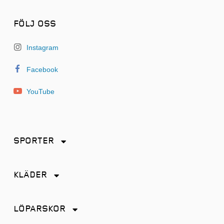
FÖLJ OSS
Instagram
Facebook
YouTube
SPORTER
Friidrott
KLÄDER
Löpning
Accessoarer
Terränglöpning
LÖPARSKOR
Byxor