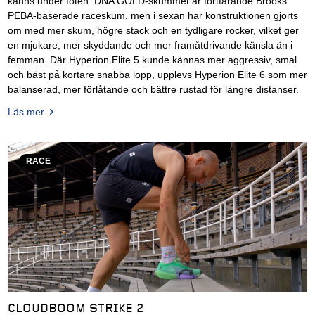
känns under foten. DNA GOLD-skummet är fortfarande Brooks
PEBA-baserade raceskum, men i sexan har konstruktionen gjorts
om med mer skum, högre stack och en tydligare rocker, vilket ger
en mjukare, mer skyddande och mer framåtdrivande känsla än i
femman. Där Hyperion Elite 5 kunde kännas mer aggressiv, smal
och bäst på kortare snabba lopp, upplevs Hyperion Elite 6 som mer
balanserad, mer förlåtande och bättre rustad för längre distanser.
Läs mer
RACE
CLOUDBOOM STRIKE 2