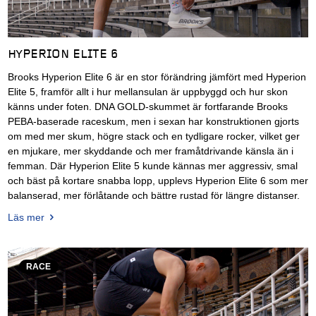
HYPERION ELITE 6
Brooks Hyperion Elite 6 är en stor förändring jämfört med Hyperion
Elite 5, framför allt i hur mellansulan är uppbyggd och hur skon
känns under foten. DNA GOLD-skummet är fortfarande Brooks
PEBA-baserade raceskum, men i sexan har konstruktionen gjorts
om med mer skum, högre stack och en tydligare rocker, vilket ger
en mjukare, mer skyddande och mer framåtdrivande känsla än i
femman. Där Hyperion Elite 5 kunde kännas mer aggressiv, smal
och bäst på kortare snabba lopp, upplevs Hyperion Elite 6 som mer
balanserad, mer förlåtande och bättre rustad för längre distanser.
Läs mer
RACE