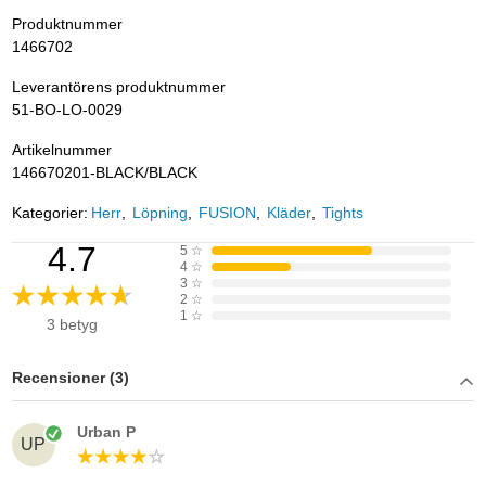
Produktnummer
1466702
Leverantörens produktnummer
51-BO-LO-0029
Artikelnummer
146670201-BLACK/BLACK
Kategorier:
Herr
Löpning
FUSION
Kläder
Tights
4.7
5
☆
4
☆
3
☆
2
☆
1
☆
3 betyg
Recensioner (3)
Urban P
UP