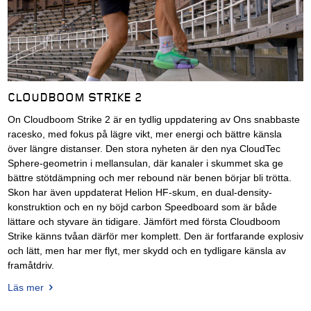
CLOUDBOOM STRIKE 2
On Cloudboom Strike 2 är en tydlig uppdatering av Ons snabbaste
racesko, med fokus på lägre vikt, mer energi och bättre känsla
över längre distanser. Den stora nyheten är den nya CloudTec
Sphere-geometrin i mellansulan, där kanaler i skummet ska ge
bättre stötdämpning och mer rebound när benen börjar bli trötta.
Skon har även uppdaterat Helion HF-skum, en dual-density-
konstruktion och en ny böjd carbon Speedboard som är både
lättare och styvare än tidigare. Jämfört med första Cloudboom
Strike känns tvåan därför mer komplett. Den är fortfarande explosiv
och lätt, men har mer flyt, mer skydd och en tydligare känsla av
framåtdriv.
Läs mer