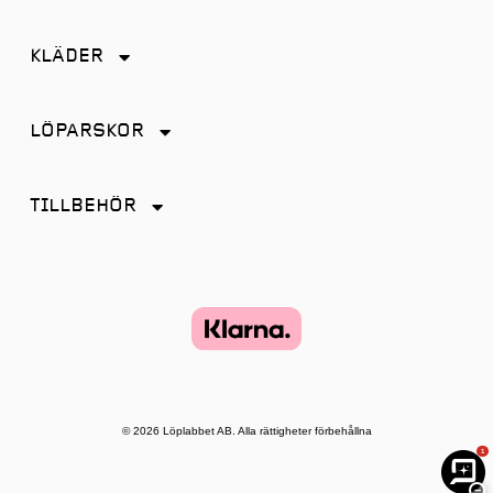
Friidrott
KLÄDER
Löpning
Accessoarer
Terränglöpning
LÖPARSKOR
Byxor
Distans
Jackor
TILLBEHÖR
Friidrott
Kjol
Antiskav
Promenad
Linnen
Energi & Sportdryck
Tempo
Shorts
Glasögon
Terräng
Strumpor
Hörlurar
Återhämtning
Tights
Klockor och tillbehör
© 2026 Löplabbet AB. Alla rättigheter förbehållna
T-shirt & Toppar
1
Lampor
Underkläder
−