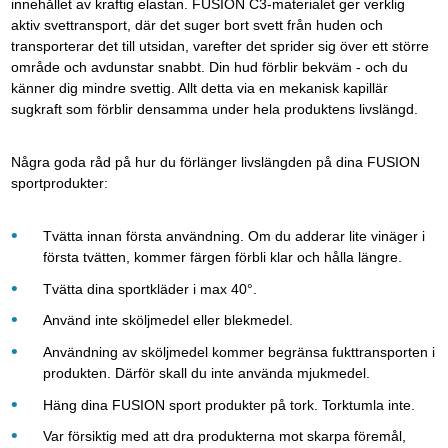
innehållet av kraftig elastan. FUSION C3-materialet ger verklig
aktiv svettransport, där det suger bort svett från huden och
transporterar det till utsidan, varefter det sprider sig över ett större
område och avdunstar snabbt. Din hud förblir bekväm - och du
känner dig mindre svettig. Allt detta via en mekanisk kapillär
sugkraft som förblir densamma under hela produktens livslängd.
Några goda råd på hur du förlänger livslängden på dina FUSION
sportprodukter:
Tvätta innan första användning. Om du adderar lite vinäger i
första tvätten, kommer färgen förbli klar och hålla längre.
Tvätta dina sportkläder i max 40°.
Använd inte sköljmedel eller blekmedel.
Användning av sköljmedel kommer begränsa fukttransporten i
produkten. Därför skall du inte använda mjukmedel.
Häng dina FUSION sport produkter på tork. Torktumla inte.
Var försiktig med att dra produkterna mot skarpa föremål,