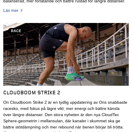
balanserad, mer förlåtande och bättre rustad för längre distanser.
Läs mer
RACE
CLOUDBOOM STRIKE 2
On Cloudboom Strike 2 är en tydlig uppdatering av Ons snabbaste
racesko, med fokus på lägre vikt, mer energi och bättre känsla
över längre distanser. Den stora nyheten är den nya CloudTec
Sphere-geometrin i mellansulan, där kanaler i skummet ska ge
bättre stötdämpning och mer rebound när benen börjar bli trötta.