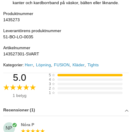
kanter och kardborrband på väskor, bälten eller liknande.
Produktnummer
1435273
Leverantörens produktnummer
51-BO-LO-0035
Artikelnummer
143527301-SVART
Kategorier:
Herr
Löpning
FUSION
Kläder
Tights
5.0
5
☆
4
☆
3
☆
2
☆
1
☆
1 betyg
Recensioner (1)
Nóra P
NP