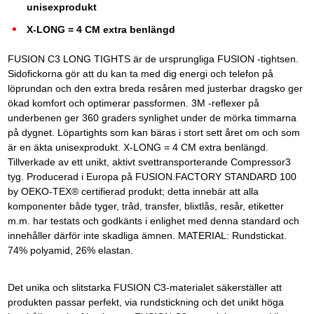
unisexprodukt
X-LONG = 4 CM extra benlängd
FUSION C3 LONG TIGHTS är de ursprungliga FUSION -tightsen.
Sidofickorna gör att du kan ta med dig energi och telefon på
löprundan och den extra breda resåren med justerbar dragsko ger
ökad komfort och optimerar passformen. 3M -reflexer på
underbenen ger 360 graders synlighet under de mörka timmarna
på dygnet. Löpartights som kan bäras i stort sett året om och som
är en äkta unisexprodukt. X-LONG = 4 CM extra benlängd.
Tillverkade av ett unikt, aktivt svettransporterande Compressor3
tyg. Producerad i Europa på FUSION.FACTORY STANDARD 100
by OEKO-TEX® certifierad produkt; detta innebär att alla
komponenter både tyger, tråd, transfer, blixtlås, resår, etiketter
m.m. har testats och godkänts i enlighet med denna standard och
innehåller därför inte skadliga ämnen. MATERIAL: Rundstickat.
74% polyamid, 26% elastan.
Det unika och slitstarka FUSION C3-materialet säkerställer att
produkten passar perfekt, via rundstickning och det unikt höga