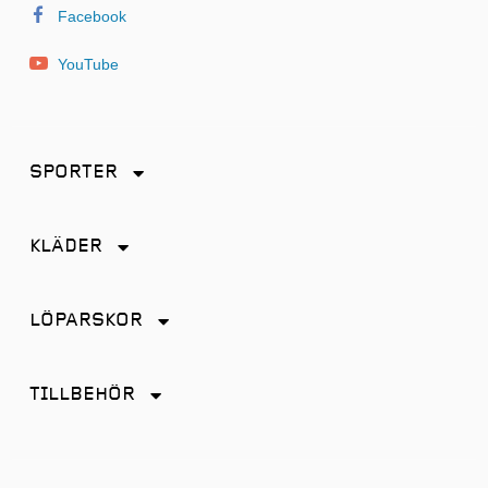
Facebook
YouTube
SPORTER
Friidrott
KLÄDER
Löpning
Accessoarer
Terränglöpning
LÖPARSKOR
Byxor
Distans
Jackor
TILLBEHÖR
Friidrott
Kjol
Antiskav
Promenad
Linnen
Energi & Sportdryck