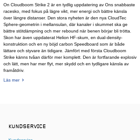
On Cloudboom Strike 2 är en tydlig uppdatering av Ons snabbaste
racesko, med fokus på lägre vikt, mer energi och bättre känsla
över längre distanser. Den stora nyheten är den nya CloudTec
Sphere-geometrin i mellansulan, där kanaler i skummet ska ge
bättre stötdämpning och mer rebound när benen börjar bli trötta.
Skon har även uppdaterat Helion HF-skum, en dual-density-
konstruktion och en ny böjd carbon Speedboard som är både
lättare och styvare än tidigare. Jämfört med första Cloudboom
Strike känns tvåan därför mer komplett. Den är fortfarande explosiv
och lätt, men har mer flyt, mer skydd och en tydligare känsla av
framåtdriv.
Läs mer
KUNDSERVICE