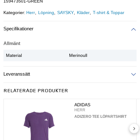
159473501-GREEN
Kategorier:
Herr
Löpning
SAYSKY
Kläder
T-shirt & Toppar
Specifikationer
Allmänt
Material
Merinoull
Leveranssätt
Ange postnummer för att se leveranssätt
RELATERADE PRODUKTER
UPPDATERA
ADIDAS
HERR
ADIZERO TEE LÖPARTSHIRT