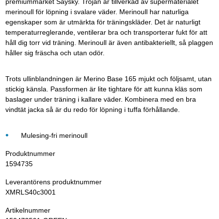
premiummärket Saysky. Tröjan är tillverkad av supermaterialet
merinoull för löpning i svalare väder. Merinoull har naturliga
egenskaper som är utmärkta för träningskläder. Det är naturligt
temperaturreglerande, ventilerar bra och transporterar fukt för att
håll dig torr vid träning. Merinoull är även antibakteriellt, så plaggen
håller sig fräscha och utan odör.
Trots ullinblandningen är Merino Base 165 mjukt och följsamt, utan
stickig känsla. Passformen är lite tightare för att kunna kläs som
baslager under träning i kallare väder. Kombinera med en bra
vindtät jacka så är du redo för löpning i tuffa förhållande.
Mulesing-fri merinoull
Produktnummer
1594735
Leverantörens produktnummer
XMRLS40c3001
Artikelnummer