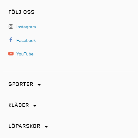
FÖLJ OSS
Instagram
Facebook
YouTube
SPORTER
Friidrott
KLÄDER
Löpning
Accessoarer
Terränglöpning
LÖPARSKOR
Byxor