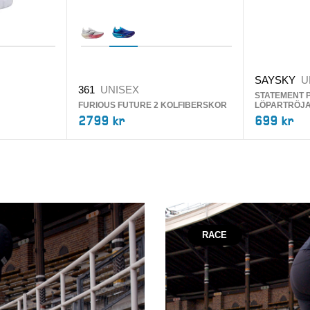
SAYSKY
U
361
UNISEX
STATEMENT 
FURIOUS FUTURE 2 KOLFIBERSKOR
LÖPARTRÖJ
2799 kr
699 kr
RACE