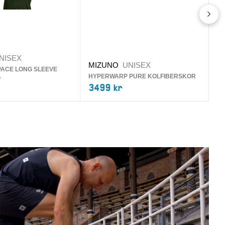
NISEX
P
MIZUNO
UNISEX
PACE LONG SLEEVE
LO
A
HYPERWARP PURE KOLFIBERSKOR
SP
3499 kr
2