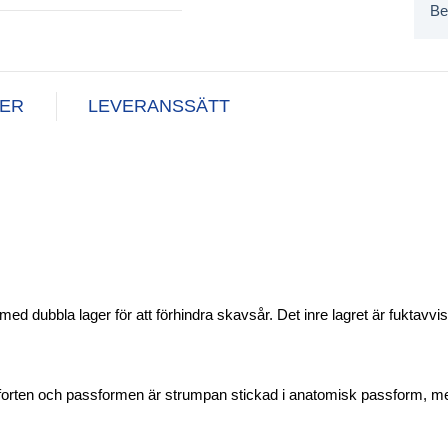
Be
NER
LEVERANSSÄTT
ed dubbla lager för att förhindra skavsår. Det inre lagret är fuktav
forten och passformen är strumpan stickad i anatomisk passform, me