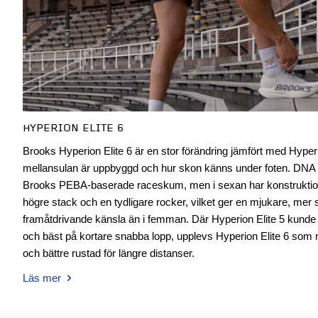
HYPERION ELITE 6
Brooks Hyperion Elite 6 är en stor förändring jämfört med Hyperion
mellansulan är uppbyggd och hur skon känns under foten. DN
Brooks PEBA-baserade raceskum, men i sexan har konstrukti
högre stack och en tydligare rocker, vilket ger en mjukare, me
framåtdrivande känsla än i femman. Där Hyperion Elite 5 kund
och bäst på kortare snabba lopp, upplevs Hyperion Elite 6 som 
och bättre rustad för längre distanser.
Läs mer