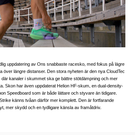
dlig uppdatering av Ons snabbaste racesko, med fokus på lägre
sla över längre distanser. Den stora nyheten är den nya CloudTec
, där kanaler i skummet ska ge bättre stötdämpning och mer
ötta. Skon har även uppdaterat Helion HF-skum, en dual-density-
bon Speedboard som är både lättare och styvare än tidigare.
trike känns tvåan därför mer komplett. Den är fortfarande
lyt, mer skydd och en tydligare känsla av framåtdriv.