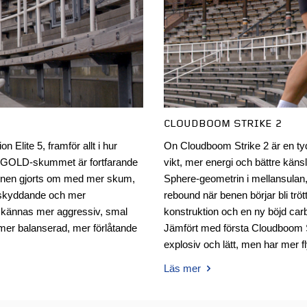
CLOUDBOOM STRIKE 2
 Elite 5, framför allt i hur
On Cloudboom Strike 2 är en ty
A GOLD-skummet är fortfarande
vikt, mer energi och bättre kän
onen gjorts om med mer skum,
Sphere-geometrin i mellansulan
r skyddande och mer
rebound när benen börjar bli tr
e kännas mer aggressiv, smal
konstruktion och en ny böjd car
mer balanserad, mer förlåtande
Jämfört med första Cloudboom S
explosiv och lätt, men har mer f
Läs mer