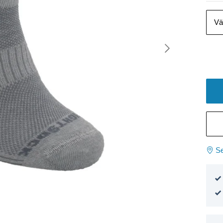
Vä
Se