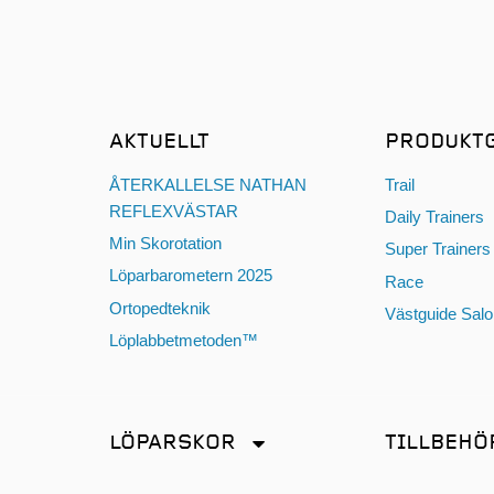
AKTUELLT
PRODUKT
ÅTERKALLELSE NATHAN
Trail
REFLEXVÄSTAR
Daily Trainers
Min Skorotation
Super Trainers
Löparbarometern 2025
Race
Ortopedteknik
Västguide Sal
Löplabbetmetoden™
LÖPARSKOR
TILLBEHÖ
Distans
Antiskav