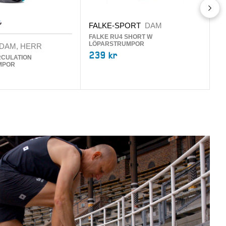
FALKE-SPORT
DAM
FALKE RU4 SHORT W
LÖPARSTRUMPOR
DAM, HERR
2
239 kr
RCULATION
VE
MPOR
L
2