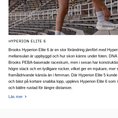
HYPERION ELITE 6
Brooks Hyperion Elite 6 är en stor förändring jämfört med Hyperion
mellansulan är uppbyggd och hur skon känns under foten. DN
Brooks PEBA-baserade raceskum, men i sexan har konstrukti
högre stack och en tydligare rocker, vilket ger en mjukare, me
framåtdrivande känsla än i femman. Där Hyperion Elite 5 kund
och bäst på kortare snabba lopp, upplevs Hyperion Elite 6 som 
och bättre rustad för längre distanser.
Läs mer