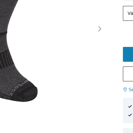
Vä
Se