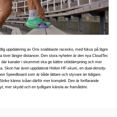
dlig uppdatering av Ons snabbaste racesko, med fokus på lägre
sla över längre distanser. Den stora nyheten är den nya CloudTec
, där kanaler i skummet ska ge bättre stötdämpning och mer
ötta. Skon har även uppdaterat Helion HF-skum, en dual-density-
bon Speedboard som är både lättare och styvare än tidigare.
trike känns tvåan därför mer komplett. Den är fortfarande
lyt, mer skydd och en tydligare känsla av framåtdriv.