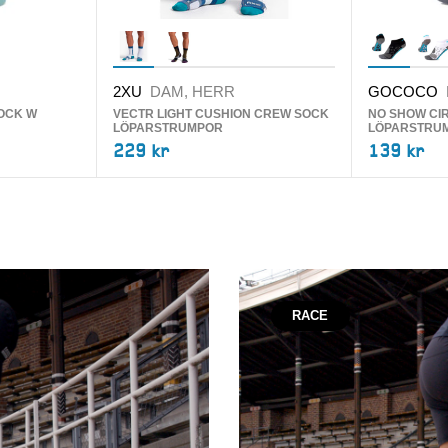
2XU
DAM, HERR
GOCOCO
OCK W
VECTR LIGHT CUSHION CREW SOCK
NO SHOW CI
LÖPARSTRUMPOR
LÖPARSTRU
229 kr
139 kr
RACE