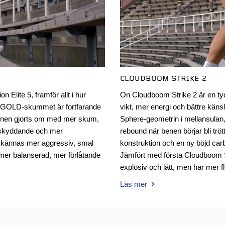
CLOUDBOOM STRIKE 2
 Elite 5, framför allt i hur
On Cloudboom Strike 2 är en ty
A GOLD-skummet är fortfarande
vikt, mer energi och bättre kän
onen gjorts om med mer skum,
Sphere-geometrin i mellansulan
r skyddande och mer
rebound när benen börjar bli tr
e kännas mer aggressiv, smal
konstruktion och en ny böjd car
mer balanserad, mer förlåtande
Jämfört med första Cloudboom S
explosiv och lätt, men har mer f
Läs mer