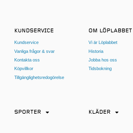
KUNDSERVICE
OM LÖPLABBET
Kundservice
Vi är Löplabbet
Vanliga frågor & svar
Historia
Kontakta oss
Jobba hos oss
Köpvillkor
Tidsbokning
Tillgänglighetsredogörelse
SPORTER
KLÄDER
Friidrott
Accessoarer
Löpning
Byxor