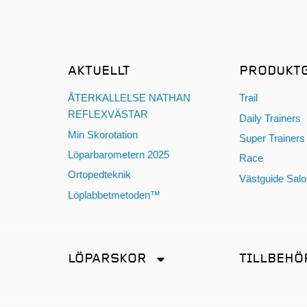
AKTUELLT
PRODUKT
ÅTERKALLELSE NATHAN
Trail
REFLEXVÄSTAR
Daily Trainers
Min Skorotation
Super Trainers
Löparbarometern 2025
Race
Ortopedteknik
Västguide Sal
Löplabbetmetoden™
LÖPARSKOR
TILLBEHÖ
Distans
Antiskav
Friidrott
Energi & Sport