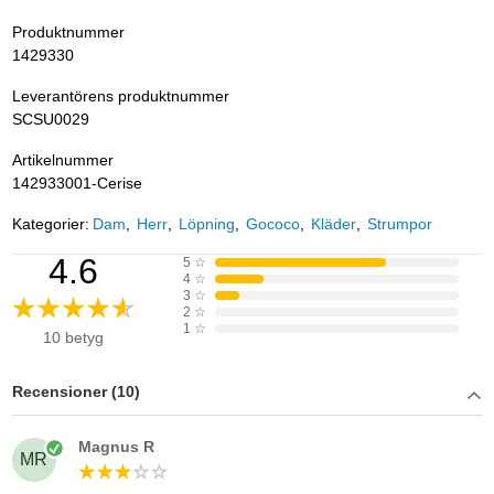
Produktnummer
1429330
Leverantörens produktnummer
SCSU0029
Artikelnummer
142933001-Cerise
Kategorier:
Dam
Herr
Löpning
Gococo
Kläder
Strumpor
4.6
5
☆
4
☆
3
☆
2
☆
1
☆
10 betyg
Recensioner (10)
Magnus R
MR