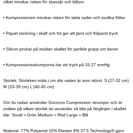
vilket minskar risken för skavsår och blåsor.
• Kompressionen minskar risken för stela vader och svullna fötter
• Piquet stickning i skaft och fot ger ett jämt och följsamt tryck
• Silicon prickar på insidan skaftet för perfekt grepp om benet
• Kompressionsstrumporna har ett tryck på 15-27 mmHg
Storlek: Storleken mäts i cm där vaden är som störst. S (27-32 cm)
M (33-39 cm) L (40-45 cm)
Om du redan använder Gococos Compression strumpor och är
osäker på vilken storlek du använder så titta på färglinjen i skaftet
där: Small = Grön Medium = Röd Large = Blå
Material: 77% Polyamid 15% Elastan 8% 37.5 Technology® garn