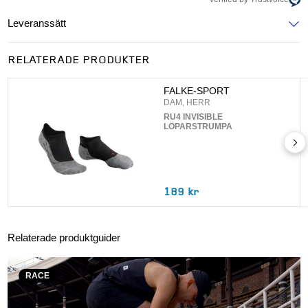
Leveranssätt
Ange postnummer för att se leveranssätt
RELATERADE PRODUKTER
UPPDATERA
FALKE-SPORT
DAM, HERR
RU4 INVISIBLE
LÖPARSTRUMPA
189 kr
Relaterade produktguider
RACE