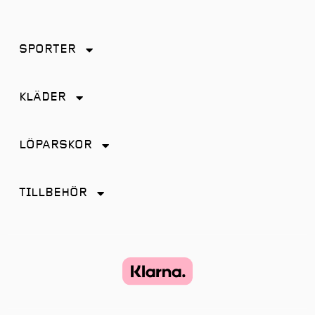
SPORTER
Friidrott
KLÄDER
Löpning
Accessoarer
Terränglöpning
LÖPARSKOR
Byxor
Distans
Jackor
TILLBEHÖR
Friidrott
Kjol
Antiskav
Promenad
Linnen
Energi & Sportdryck
Tempo
Shorts
Glasögon
Terräng
Strumpor
Hörlurar
Återhämtning