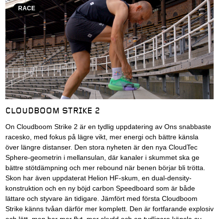
RACE
CLOUDBOOM STRIKE 2
On Cloudboom Strike 2 är en tydlig uppdatering av Ons snabbaste
racesko, med fokus på lägre vikt, mer energi och bättre känsla
över längre distanser. Den stora nyheten är den nya CloudTec
Sphere-geometrin i mellansulan, där kanaler i skummet ska ge
bättre stötdämpning och mer rebound när benen börjar bli trötta.
Skon har även uppdaterat Helion HF-skum, en dual-density-
konstruktion och en ny böjd carbon Speedboard som är både
lättare och styvare än tidigare. Jämfört med första Cloudboom
Strike känns tvåan därför mer komplett. Den är fortfarande explosiv