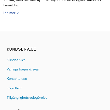
och lätt, men har mer flyt, mer skydd och en tydligare känsla av
framåtdriv.
Läs mer
KUNDSERVICE
Kundservice
Vanliga frågor & svar
Kontakta oss
Köpvillkor
Tillgänglighetsredogörelse