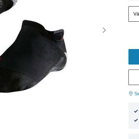
Vä
Se