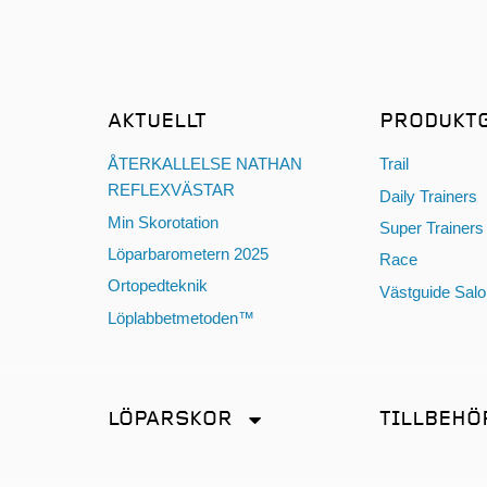
AKTUELLT
PRODUKT
ÅTERKALLELSE NATHAN
Trail
REFLEXVÄSTAR
Daily Trainers
Min Skorotation
Super Trainers
Löparbarometern 2025
Race
Ortopedteknik
Västguide Sal
Löplabbetmetoden™
LÖPARSKOR
TILLBEHÖ
Distans
Antiskav