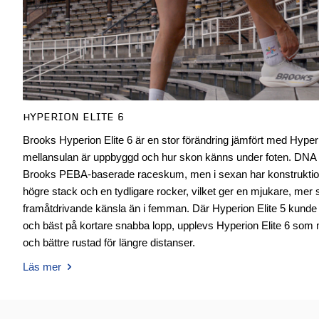
HYPERION ELITE 6
Brooks Hyperion Elite 6 är en stor förändring jämfört med Hyperion
mellansulan är uppbyggd och hur skon känns under foten. DN
Brooks PEBA-baserade raceskum, men i sexan har konstrukti
högre stack och en tydligare rocker, vilket ger en mjukare, me
framåtdrivande känsla än i femman. Där Hyperion Elite 5 kund
och bäst på kortare snabba lopp, upplevs Hyperion Elite 6 som 
och bättre rustad för längre distanser.
Läs mer