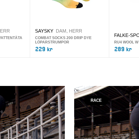
HERR
SAYSKY
DAM, HERR
FALKE-SP
VATTENTÄTA
COMBAT SOCKS 200 DRIP DYE
LÖPARSTRUMPOR
RU4 WOOL W
229 kr
289 kr
RACE