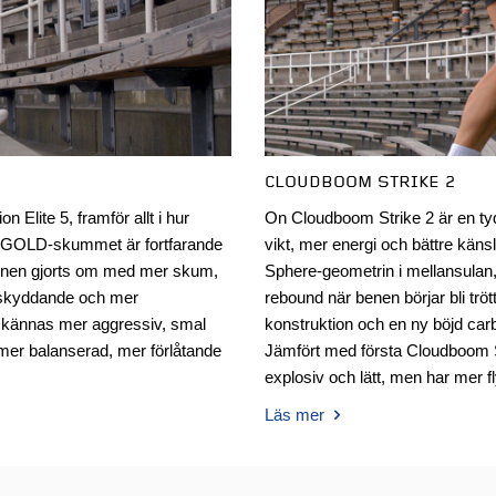
CLOUDBOOM STRIKE 2
 Elite 5, framför allt i hur
On Cloudboom Strike 2 är en ty
A GOLD-skummet är fortfarande
vikt, mer energi och bättre kän
onen gjorts om med mer skum,
Sphere-geometrin i mellansulan
r skyddande och mer
rebound när benen börjar bli tr
e kännas mer aggressiv, smal
konstruktion och en ny böjd car
mer balanserad, mer förlåtande
Jämfört med första Cloudboom S
explosiv och lätt, men har mer f
Läs mer