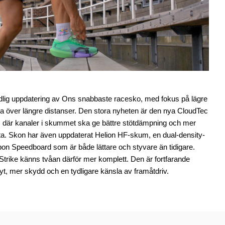
dlig uppdatering av Ons snabbaste racesko, med fokus på lägre
sla över längre distanser. Den stora nyheten är den nya CloudTec
, där kanaler i skummet ska ge bättre stötdämpning och mer
ötta. Skon har även uppdaterat Helion HF-skum, en dual-density-
bon Speedboard som är både lättare och styvare än tidigare.
trike känns tvåan därför mer komplett. Den är fortfarande
lyt, mer skydd och en tydligare känsla av framåtdriv.