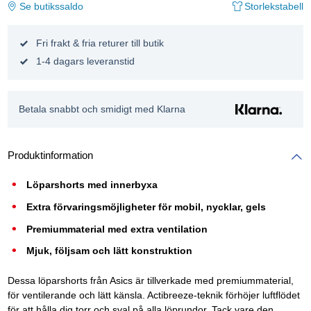
Se butikssaldo
Storlekstabell
Fri frakt & fria returer till butik
1-4 dagars leveranstid
Betala snabbt och smidigt med Klarna
Produktinformation
Löparshorts med innerbyxa
Extra förvaringsmöjligheter för mobil, nycklar, gels
Premiummaterial med extra ventilation
Mjuk, följsam och lätt konstruktion
Dessa löparshorts från Asics är tillverkade med premiummaterial,
för ventilerande och lätt känsla. Actibreeze-teknik förhöjer luftflödet
för att hålla dig torr och sval på alla löprundor. Tack vare den