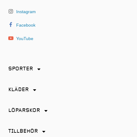
Instagram
Facebook
YouTube
SPORTER
Friidrott
KLÄDER
Löpning
Accessoarer
Terränglöpning
LÖPARSKOR
Byxor
Distans
Jackor
TILLBEHÖR
Friidrott